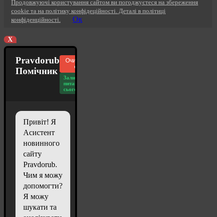
Продовжуючі користування сайтом ви погоджуєтеся на збереження
cookie та на політику конфідеційності. Деталі в політиці
Ок
конфіденційності.
X
Pravdorub
Очистити
чат
Помічник
Залишилось
питань
сьогодні: 20
Привіт! Я
Асистент
новинного
сайту
Pravdorub.
Чим я можу
допомогти?
Я можу
шукати та