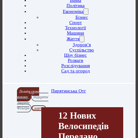
Війна
Політика
Економіка
Бізнес
Спорт
Технології
Машини
Життя
Здоров’я
Суспільство
Шоу бізнес
Розваги
Розслідування
Сад та огород
Пирятинська Отг
Додати свою
новину
Відкрити/
Закрити
Фільтри
Скинути
12 Нових
Велосипедів
Передано