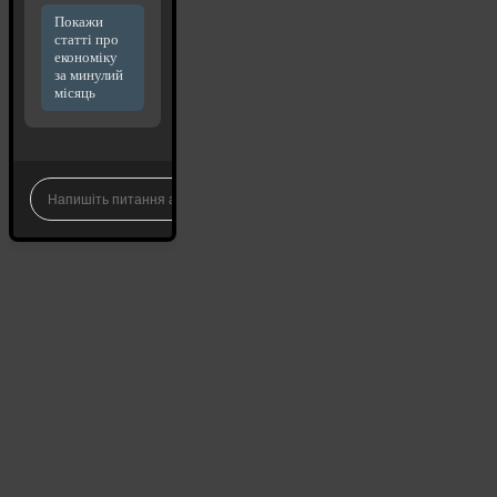
Покажи
статті про
економіку
за минулий
місяць