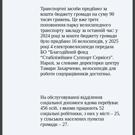
Транспортні засоби придбано за
кошти бюджету громади на суму 90
тисяч гривень. Це вже третє
поповнення парку велосипедного
транспорту закладу за останній час: у
2024 році за кошти бюджету громади
було придбано 16 велосипедів, у 2025
році 4 електровелосипеди передала
БО “Благодійний фонд
“Стабілізейшен Суппорт Сервісез”.
Наразі, за словами директорки центру
Тамари Захарченко, велосипедів для
роботи соцпрацівників достатньо.
На обслуговуванні відділення
соціальної допомоги вдома перебуває
456 осіб, з якими працюють 52
соціальні робітники, з них у місті – 25,
у сільських населених пунктах
громади – 27.