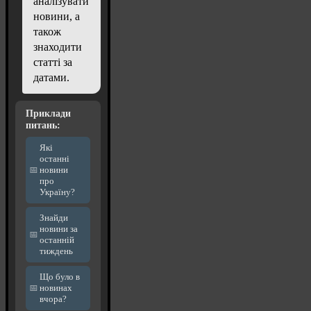
аналізувати
новини, а
також
знаходити
статті за
датами.
Приклади
питань:
Які
останні
новини
про
Україну?
Знайди
новини за
останній
тиждень
Що було в
новинах
вчора?