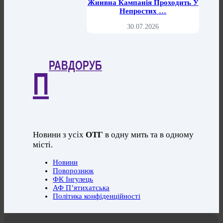
Жнивна Кампанія Проходить У
Непростих …
30.07.2026
РАВДОРУБ
П
Новини з усіх
ОТГ
в одну мить та в одному
місті.
Новини
Поворознюк
ФК Інгулець
АФ П’ятихатська
Політика конфіденційності