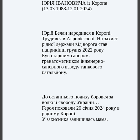
ЮРІЯ ІВАНОВИЧА із Коропа
(13.03.1988-12.01.2024)
Юрій Белан народився в Коропі.
Трудився в Агролісгоспі. На захист
рідної держави від ворога став
наприкінці грудня 2022 року
Був старшим сапером-
гранатометником інженерно-
саперного взводу танкового
батальйону.
До останнього подиху боровся за
волю й свободу України…
Героя поховали 20 січня 2024 року в
рідному Коропі.
У захисника залишилась мама.