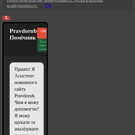
cookie та на політику конфідеційності. Деталі в політиці
Ок
конфіденційності.
X
Pravdorub
Очистити
чат
Помічник
Залишилось
питань
сьогодні: 20
Привіт! Я
Асистент
новинного
сайту
Pravdorub.
Чим я можу
допомогти?
Я можу
шукати та
аналізувати