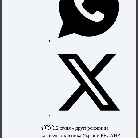
🕯️🇺🇦12 січня – другі роковини
загибелі захисника України БЕЛАНА