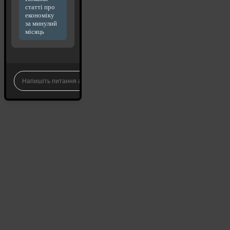
статті про
економіку
за минулий
місяць