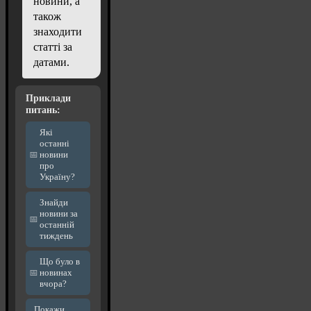
новини, а
також
знаходити
статті за
датами.
Приклади
питань:
Які
останні
новини
про
Україну?
Знайди
новини за
останній
тиждень
Що було в
новинах
вчора?
Покажи