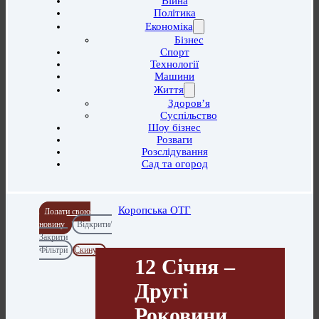
Війна
Політика
Економіка
Бізнес
Спорт
Технології
Машини
Життя
Здоров’я
Суспільство
Шоу бізнес
Розваги
Розслідування
Сад та огород
Коропська ОТГ
Додати свою
новину
Відкрити/
Закрити
Фільтри
Скинути
12 Січня –
Другі
Роковини