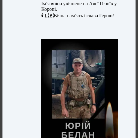
Ім’я воїна увічнене на Алеї Героїв у
Коропі.
🕯️🇺🇦Вічна пам’ять і слава Герою!