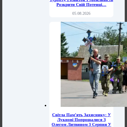
Розкрити Свій Потенці…
05.08.2026
Світла Пам’ять Захиснику: У
Лукнові Попрощалися З
Олегом Литвином 3 Серпня У