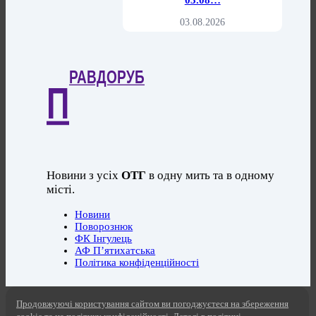
03.08…
03.08.2026
РАВДОРУБ
П
Новини з усіх
ОТГ
в одну мить та в одному
місті.
Новини
Поворознюк
ФК Інгулець
АФ П’ятихатська
Політика конфіденційності
Продовжуючі користування сайтом ви погоджуєтеся на збереження