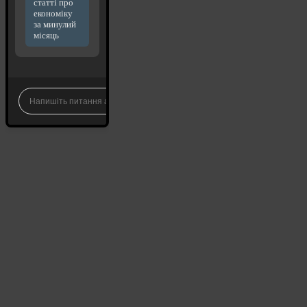
статті про
економіку
за минулий
місяць