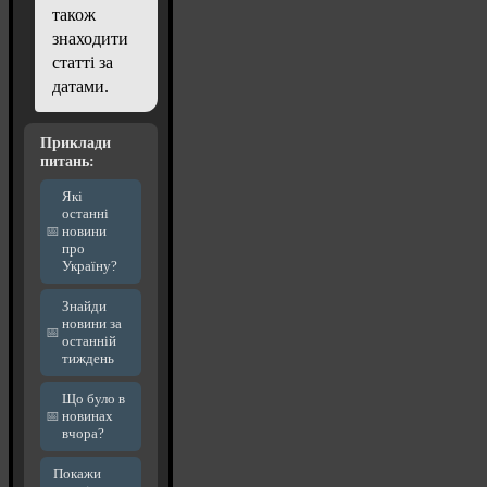
також
знаходити
статті за
датами.
Приклади
питань:
Які
останні
новини
про
Україну?
Знайди
новини за
останній
тиждень
Що було в
новинах
вчора?
Покажи