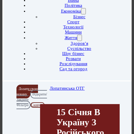
Війна
Політика
Економіка
Бізнес
Спорт
Технології
Машини
Життя
Здоров’я
Суспільство
Шоу бізнес
Розваги
Розслідування
Сад та огород
Лопатинська ОТГ
Додати свою
новину
Відкрити/
Закрити
Фільтри
Скинути
15 Січня В
Україну З
Російського