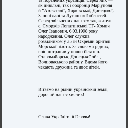
та поранених українців. Серед них —
як цивільні, так і оборонці Маріуполя
й “Азовсталі”, Харківської, Донецької,
Запорізької та Луганської областей.
Серед звільнених наш земляк, житель
с. Сморжів Лопатинськоі ТГ- Хомич
Олег Іванович, 6.03.1998 року
народження. Олег служив
розвідником у 35-ій Окремій бригаді
Морської піхоти. За словами рідних,
воїн потрапив у полон біля н.п.
Старомайорськ, Донецької обл.,
Волноваського району. Вдома його
чекають дружина та двоє дітей.
Вітаємо на рідній українській землі,
дорогий наш захисник!
Слава Україні та її Героям!