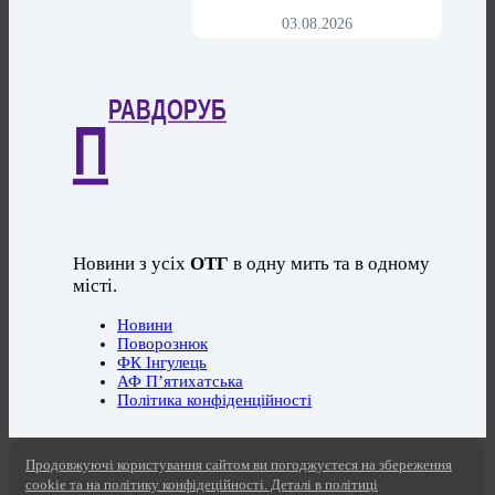
03.08.2026
РАВДОРУБ
П
Новини з усіх
ОТГ
в одну мить та в одному
місті.
Новини
Поворознюк
ФК Інгулець
АФ П’ятихатська
Політика конфіденційності
Продовжуючі користування сайтом ви погоджуєтеся на збереження
cookie та на політику конфідеційності. Деталі в політиці