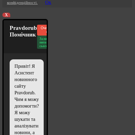
Ок
конфіденційності.
X
Pravdorub
Очистити
чат
Помічник
Залишилось
питань
сьогодні: 20
Привіт! Я
Асистент
новинного
сайту
Pravdorub.
Чим я можу
допомогти?
Я можу
шукати та
аналізувати
новини, а