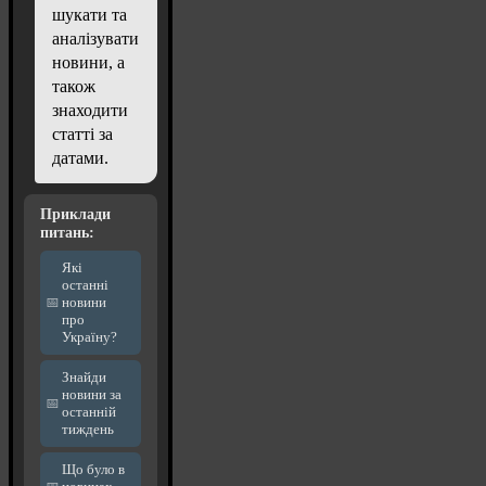
шукати та
аналізувати
новини, а
також
знаходити
статті за
датами.
Приклади
питань:
Які
останні
новини
про
Україну?
Знайди
новини за
останній
тиждень
Що було в