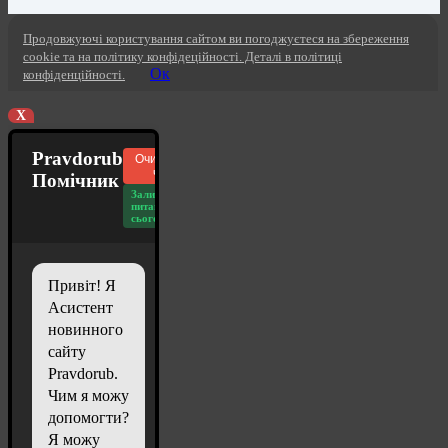
Продовжуючі користування сайтом ви погоджуєтеся на збереження
cookie та на політику конфідеційності. Деталі в політиці
Ок
конфіденційності.
X
Pravdorub
Очистити
чат
Помічник
Залишилось
питань
сьогодні: 20
Привіт! Я
Асистент
новинного
сайту
Pravdorub.
Чим я можу
допомогти?
Я можу