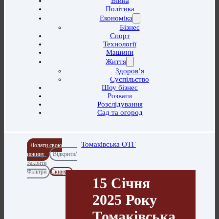
Війна
Політика
Економіка
Бізнес
Спорт
Технології
Машини
Життя
Здоров’я
Суспільство
Шоу бізнес
Розваги
Розслідування
Сад та огород
Томаківська ОТГ
Додати свою
новину
Відкрити/
Закрити
Фільтри
Скинути
15 Січня
2025 Року
Томаківська