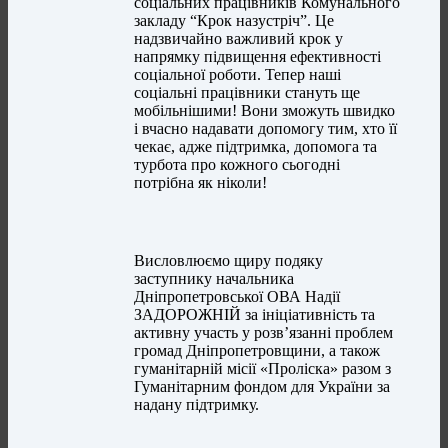
соціальних працівників Комунального
закладу “Крок назустріч”. Це
надзвичайно важливий крок у
напрямку підвищення ефективності
соціальної роботи. Тепер наші
соціальні працівники стануть ще
мобільнішими! Вони зможуть швидко
і вчасно надавати допомогу тим, хто її
чекає, адже підтримка, допомога та
турбота про кожного сьогодні
потрібна як ніколи!
Висловлюємо щиру подяку
заступнику начальника
Дніпропетровської ОВА Надії
ЗАДОРОЖНІЙ за ініціативність та
активну участь у розв’язанні проблем
громад Дніпропетровщини, а також
гуманітарній місії «Проліска» разом з
Гуманітарним фондом для України за
надану підтримку.