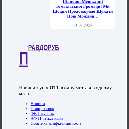
Шановні Мешканці
Томаківської Громади! Ми
Щодня Продовжуємо Шукати
Нові Можлив…
31.07.2026
РАВДОРУБ
П
Новини з усіх
ОТГ
в одну мить та в одному
місті.
Новини
Поворознюк
ФК Інгулець
АФ П’ятихатська
Політика конфіденційності