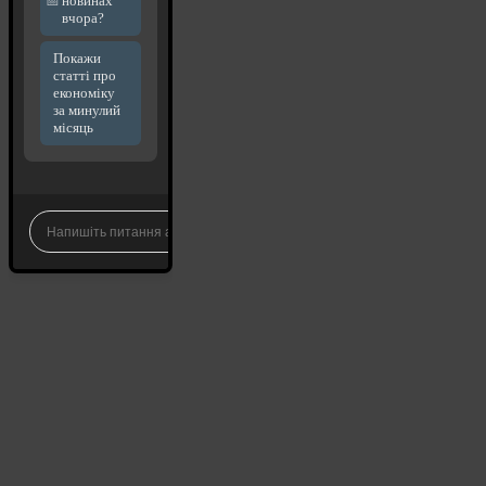
новинах
вчора?
Покажи
статті про
економіку
за минулий
місяць