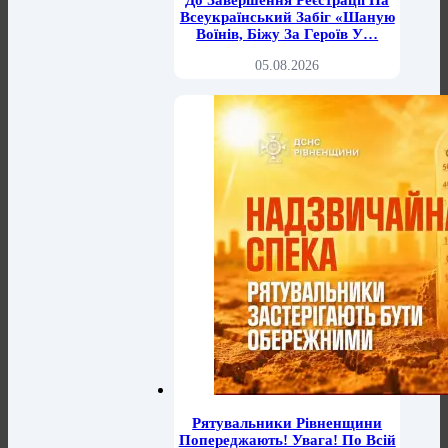
До Завершення Реєстрації На
Всеукраїнський Забіг «Шаную
Воїнів, Біжу За Героїв У…
05.08.2026
Рятувальники Рівненщини
Попереджають! Увага! По Всій