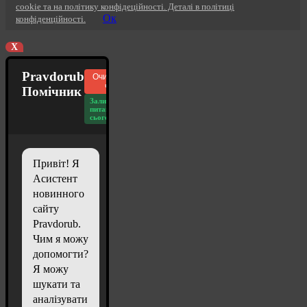
cookie та на політику конфідеційності. Деталі в політиці
Ок
конфіденційності.
X
Pravdorub
Очистити
чат
Помічник
Залишилось
питань
сьогодні: 20
Привіт! Я
Асистент
новинного
сайту
Pravdorub.
Чим я можу
допомогти?
Я можу
шукати та
аналізувати