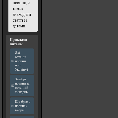
новини, а
також
знаходити
статті за
датами.
Приклади
питань:
Які
останні
новини
про
Україну?
Знайди
новини за
останній
тиждень
Що було в
новинах
вчора?