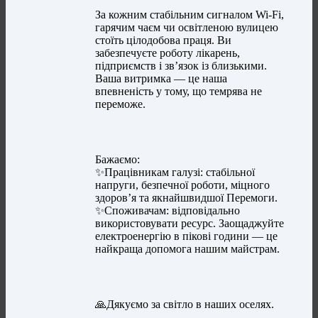
​За кожним стабільним сигналом Wi-Fi,
гарячим чаєм чи освітленою вулицею
стоїть цілодобова праця. Ви
забезпечуєте роботу лікарень,
підприємств і зв’язок із близькими.
Ваша витримка — це наша
впевненість у тому, що темрява не
переможе.
​Бажаємо:
✨️​Працівникам галузі: стабільної
напруги, безпечної роботи, міцного
здоров’я та якнайшвидшої Перемоги.
✨️​Споживачам: відповідально
використовувати ресурс. Заощаджуйте
електроенергію в пікові години — це
найкраща допомога нашим майстрам.
🙏Дякуємо за світло в наших оселях.