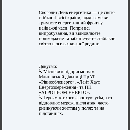
​Сьогодні День енергетика — це свято
стійкості всієї країни, адже саме ви
тримаєте енергетичний фронт у
найважчі часи. Попри всі
випробування, ви відновлюєте
пошкоджене та забезпечуєте стабільне
світло в оселях кожної родини.
​Дякуємо:
💡​Місцевим підприємствам:
Млинівській дільниці ПрАТ
«Рівнеобленерго», «Лайт Хаус
Енергозбереження» та ПП
«АГРОПРОМ-ЕНЕРГО».
💡​Героям «тихого фронту»: усім, хто
відновлює мережі після атак, часто
ризикуючи життям у полях та на
підстанціях.