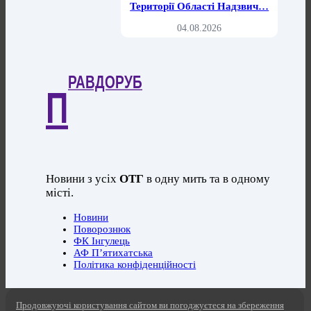
Території Області Надзвич…
04.08.2026
РАВДОРУБ
П
Новини з усіх
ОТГ
в одну мить та в одному
місті.
Новини
Поворознюк
ФК Інгулець
АФ П’ятихатська
Політика конфіденційності
Продовжуючі користування сайтом ви погоджуєтеся на збереження