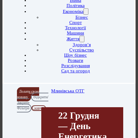
Війна
Політика
Економіка
Бізнес
Спорт
Технології
Машини
Життя
Здоров’я
Суспільство
Шоу бізнес
Розваги
Розслідування
Сад та огород
Млинівська ОТГ
Додати свою
новину
Відкрити/
Закрити
Фільтри
Скинути
22 Грудня
— День
Енергетика. ​