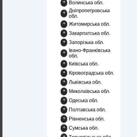
+
Волинська обл.
Дніпропетровська
+
обл.
+
Житомирська обл.
+
Закарпатська обл.
+
Запорізька обл.
Івано-Франківська
+
обл.
+
Київська обл.
+
Кіровоградська обл.
+
Львівська обл.
+
Миколаївська обл.
+
Одеська обл.
+
Полтавська обл.
+
Рівненська обл.
+
Сумська обл.
+