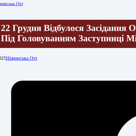
жинська Отг
22 Грудня Відбулося Засідання О
Під Головуванням Заступниці 
025
Ніжинська Отг