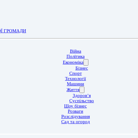
ОЇ ГРОМАДИ
Війна
Політика
Економіка
Бізнес
Спорт
Технології
Машини
Життя
Здоров’я
Суспільство
Шоу бізнес
Розваги
Розслідування
Сад та огород