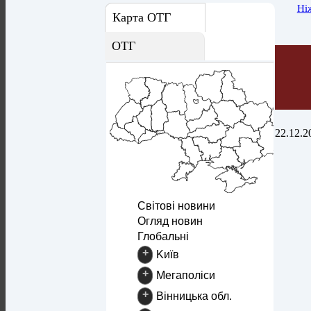
Ні
Карта ОТГ
ОТГ
22.12.2
Світові новини
Огляд новин
Глобальні
+
Kиїв
+
Mегаполіси
+
Вінницька обл.