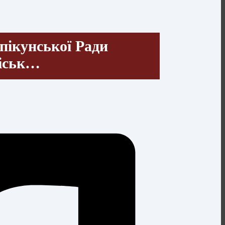
пікунської Ради
Міськ…