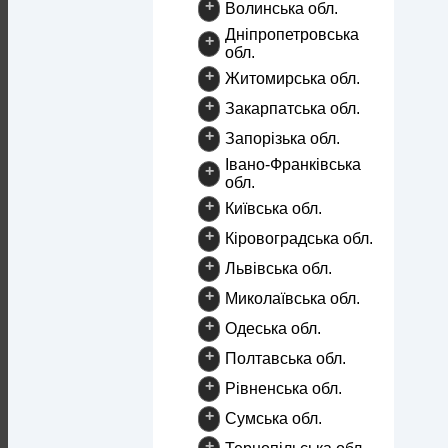
+
Волинська обл.
Дніпропетровська
+
обл.
+
Житомирська обл.
+
Закарпатська обл.
+
Запорізька обл.
Івано-Франківська
+
обл.
+
Київська обл.
+
Кіровоградська обл.
+
Львівська обл.
+
Миколаївська обл.
+
Одеська обл.
+
Полтавська обл.
+
Рівненська обл.
+
Сумська обл.
+