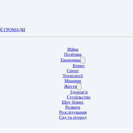
ОЇ ГРОМАДИ
Війна
Політика
Економіка
Бізнес
Спорт
Технології
Машини
Життя
Здоров’я
Суспільство
Шоу бізнес
Розваги
Розслідування
Сад та огород