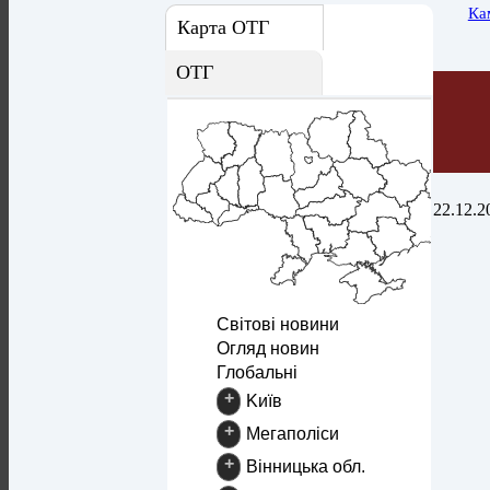
Ка
Карта ОТГ
ОТГ
22.12.2
Світові новини
Огляд новин
Глобальні
+
Kиїв
+
Mегаполіси
+
Вінницька обл.