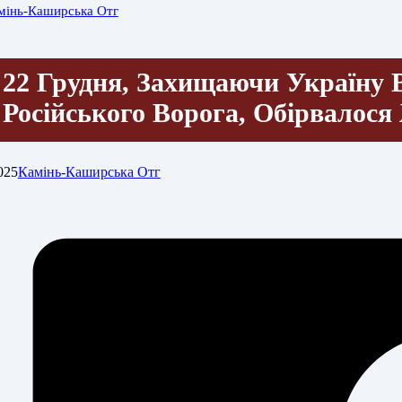
мінь-Каширська Отг
22 Грудня, Захищаючи Україну 
Російського Ворога, Обірвалос
025
Камінь-Каширська Отг