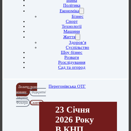
Війна
Політика
Економіка
Бізнес
Спорт
Технології
Машини
Життя
Здоров’я
Суспільство
Шоу бізнес
Розваги
Розслідування
Сад та огород
Перегонівська ОТГ
Додати свою
новину
Відкрити/
Закрити
Фільтри
Скинути
23 Січня
2026 Року
В КНП