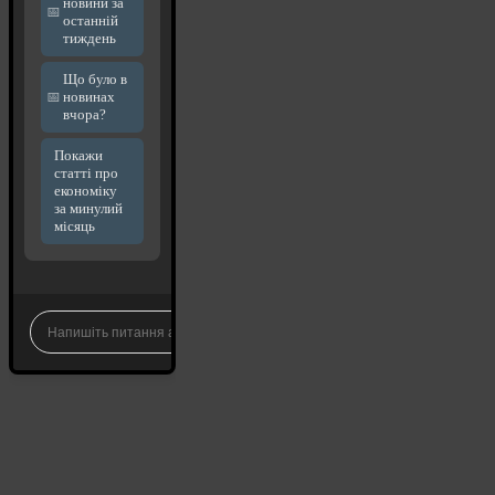
новини за
останній
тиждень
Що було в
новинах
вчора?
Покажи
статті про
економіку
за минулий
місяць