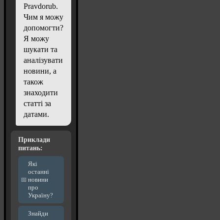
Pravdorub.
Чим я можу
допомогти?
Я можу
шукати та
аналізувати
новини, а
також
знаходити
статті за
датами.
Приклади
питань:
Які
останні
новини
про
Україну?
Знайди