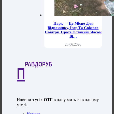
Парк — Це Місце Для
Відпочинку, Ігор Та Свіжого
Повітря. Проте Останнім Часом
Ві…
23.06.2026
РАВДОРУБ
П
Новини з усіх
ОТГ
в одну мить та в одному
місті.
Новини