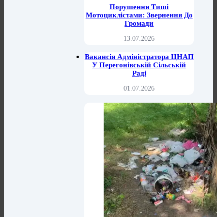
Порушення Тиші
Мотоциклістами: Звернення До
Громади
13.07.2026
Вакансія Адміністратора ЦНАП
У Перегонівській Сільській
Раді
01.07.2026