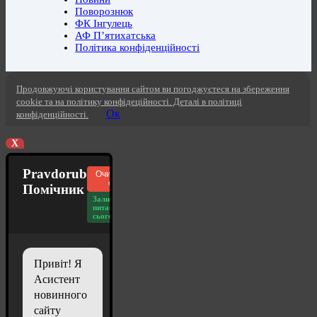
Поворознюк
ФК Інгулець
АФ П’ятихатська
Політика конфіденційності
Продовжуючі користування сайтом ви погоджуєтеся на збереження
cookie та на політику конфідеційності. Деталі в політиці
Ок
конфіденційності.
X
Pravdorub
Очистити
чат
Помічник
Залишилось
питань
сьогодні: 20
Привіт! Я
Асистент
новинного
сайту