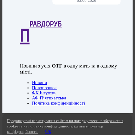
05.08.2026
РАВДОРУБ
П
Новини з усіх
ОТГ
в одну мить та в одному
місті.
Новини
Поворознюк
ФК Інгулець
АФ П’ятихатська
Політика конфіденційності
Продовжуючі користування сайтом ви погоджуєтеся на збереження
cookie та на політику конфідеційності. Деталі в політиці
Ок
конфіденційності.