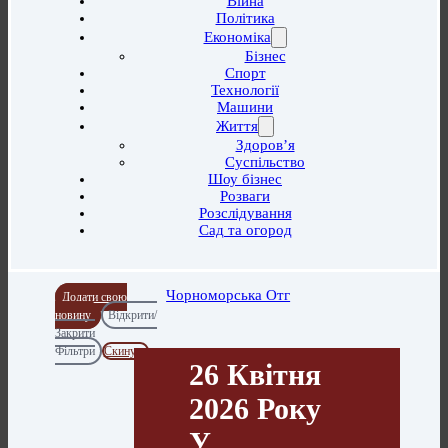
Війна
Політика
Економіка
Бізнес
Спорт
Технології
Машини
Життя
Здоров’я
Суспільство
Шоу бізнес
Розваги
Розслідування
Сад та огород
Чорноморська Отг
Додати свою
новину
Відкрити/
Закрити
Фільтри
Скинути
26 Квітня
2026 Року
У