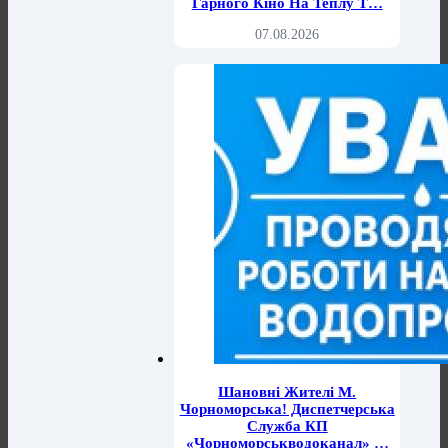
Гарного Кіно На Теплу Т…
07.08.2026
Шановні Жителі М.
Чорноморська! Диспетчерська
Служба КП
«Чорноморськводоканал» …