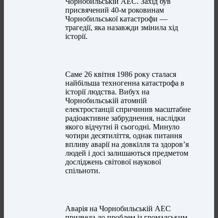
Чорнобильській АЕС. Захід був
присвячений 40-м роковинам
Чорнобильської катастрофи —
трагедії, яка назавжди змінила хід
історії.
Саме 26 квітня 1986 року сталася
найбільша техногенна катастрофа в
історії людства. Вибух на
Чорнобильській атомній
електростанції спричинив масштабне
радіоактивне забруднення, наслідки
якого відчутні й сьогодні. Минуло
чотири десятиліття, однак питання
впливу аварії на довкілля та здоров’я
людей і досі залишаються предметом
досліджень світової наукової
спільноти.
Аварія на Чорнобильській АЕС
призвела до проблем із громадським