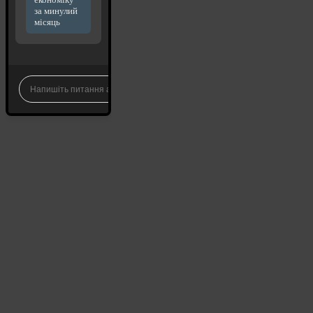
за минулий
місяць