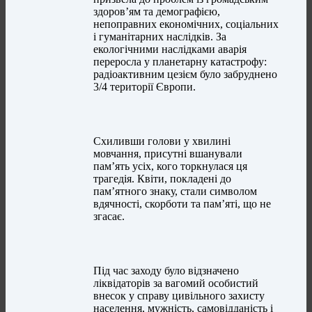
здоров’ям та демографією,
непоправних економічних, соціальних
і гуманітарних наслідків. За
екологічними наслідками аварія
переросла у планетарну катастрофу:
радіоактивним цезієм було забруднено
3/4 території Європи.
Схиливши голови у хвилині
мовчання, присутні вшанували
пам’ять усіх, кого торкнулася ця
трагедія. Квіти, покладені до
пам’ятного знаку, стали символом
вдячності, скорботи та пам’яті, що не
згасає.
Під час заходу було відзначено
ліквідаторів за вагомий особистий
внесок у справу цивільного захисту
населення, мужність, самовідданість і