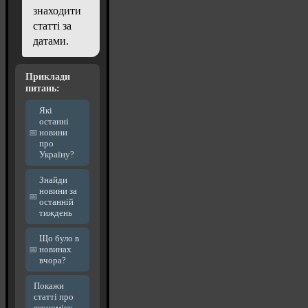
знаходити
статті за
датами.
Приклади
питань:
Які
останні
новини
про
Україну?
Знайди
новини за
останній
тиждень
Що було в
новинах
вчора?
Покажи
статті про
економіку