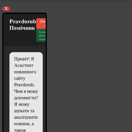
X
Pravdorub
Очистити
чат
Помічник
Залишилось
питань
сьогодні: 20
Привіт! Я
Асистент
новинного
сайту
Pravdorub.
Чим я можу
допомогти?
Я можу
шукати та
аналізувати
новини, а
також