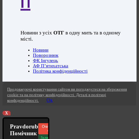
П
Новини з усіх
ОТГ
в одну мить та в одному
місті.
Новини
Поворознюк
ФК Інгулець
АФ П’ятихатська
Політика конфіденційності
Продовжуючі користування сайтом ви погоджуєтеся на збереження
cookie та на політику конфідеційності. Деталі в політиці
Ок
конфіденційності.
X
Pravdorub
Очистити
чат
Помічник
Залишилось