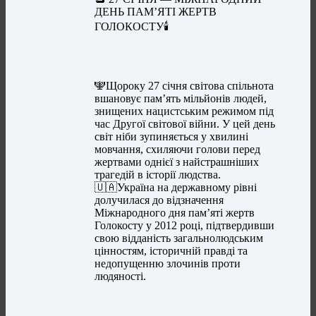
ДЕНЬ ПАМ’ЯТІ ЖЕРТВ
ГОЛОКОСТУ🕯️
🕎Щороку 27 січня світова спільнота
вшановує пам’ять мільйонів людей,
знищених нацистським режимом під
час Другої світової війни. У цей день
світ ніби зупиняється у хвилині
мовчання, схиляючи голови перед
жертвами однієї з найстрашніших
трагедій в історії людства.
🇺🇦Україна на державному рівні
долучилася до відзначення
Міжнародного дня пам’яті жертв
Голокосту у 2012 році, підтвердивши
свою відданість загальнолюдським
цінностям, історичній правді та
недопущенню злочинів проти
людяності.