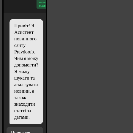
питань
сьогодні: 20
Привіт! Я
Асистент
новинного
сайту
Pravdorub.
Чим я можу
допомогти?
Я можу
шукати та
аналізувати
новини, а
також
знаходити
статті за
датами.
Приклади