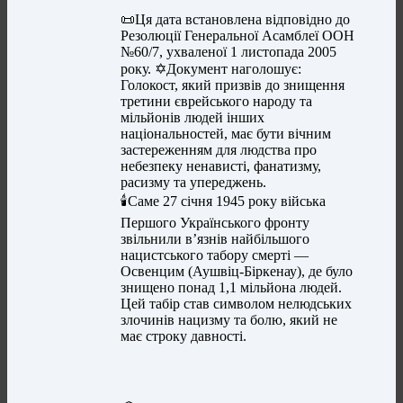
📜Ця дата встановлена відповідно до
Резолюції Генеральної Асамблеї ООН
№60/7, ухваленої 1 листопада 2005
року. ✡️Документ наголошує:
Голокост, який призвів до знищення
третини єврейського народу та
мільйонів людей інших
національностей, має бути вічним
застереженням для людства про
небезпеку ненависті, фанатизму,
расизму та упереджень.
🕯️Саме 27 січня 1945 року війська
Першого Українського фронту
звільнили в’язнів найбільшого
нацистського табору смерті —
Освенцим (Аушвіц-Біркенау), де було
знищено понад 1,1 мільйона людей.
Цей табір став символом нелюдських
злочинів нацизму та болю, який не
має строку давності.