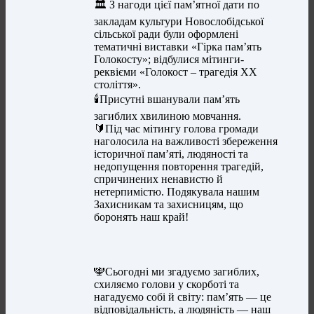
🏛️ З нагоди цієї пам’ятної дати по
закладам культури Новослобідської
сільської ради були оформлені
тематичні виставки «Гірка пам’ять
Голокосту»; відбулися мітинги-
реквієми «Голокост – трагедія ХХ
століття».
🕯️Присутні вшанували пам’ять
загиблих хвилиною мовчання.
🔰Під час мітингу голова громади
наголосила на важливості збереження
історичної пам’яті, людяності та
недопущення повторення трагедій,
спричинених ненавистю й
нетерпимістю. Подякувала нашим
Захисникам та захисницям, що
боронять наш край!
🕎Сьогодні ми згадуємо загиблих,
схиляємо голови у скорботі та
нагадуємо собі й світу: пам’ять — це
відповідальність, а людяність — наш