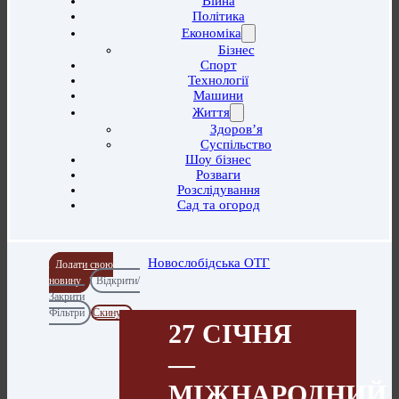
Війна
Політика
Економіка
Бізнес
Спорт
Технології
Машини
Життя
Здоров’я
Суспільство
Шоу бізнес
Розваги
Розслідування
Сад та огород
Новослобідська ОТГ
Додати свою
новину
Відкрити/
Закрити
Фільтри
Скинути
27 СІЧНЯ
—
МІЖНАРОДНИЙ