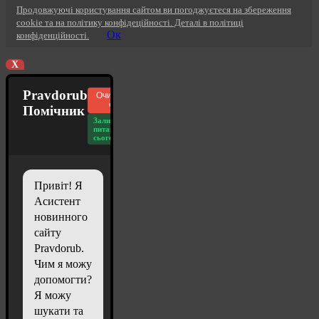
Продовжуючі користування сайтом ви погоджуєтеся на збереження
cookie та на політику конфідеційності. Деталі в політиці
Ок
конфіденційності.
X
Pravdorub
Очистити
чат
Помічник
Залишилось
питань
сьогодні: 20
Привіт! Я
Асистент
новинного
сайту
Pravdorub.
Чим я можу
допомогти?
Я можу
шукати та