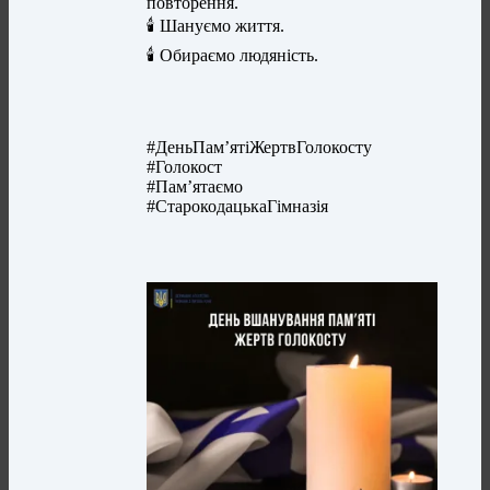
повторення.
🕯 Шануємо життя.
🕯 Обираємо людяність.
#ДеньПамʼятіЖертвГолокосту
#Голокост
#Памʼятаємо
#СтарокодацькаГімназія