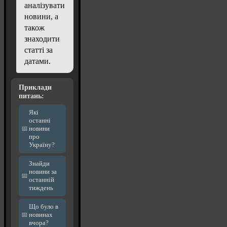
аналізувати
новини, а
також
знаходити
статті за
датами.
Приклади
питань:
Які
останні
новини
про
Україну?
Знайди
новини за
останній
тиждень
Що було в
новинах
вчора?