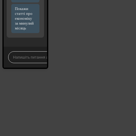
Покажи
статті про
економіку
за минулий
місяць