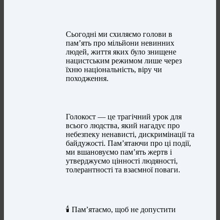
Сьогодні ми схиляємо голови в
пам’ять про мільйони невинних
людей, життя яких було знищене
нацистським режимом лише через
їхню національність, віру чи
походження.
Голокост — це трагічний урок для
всього людства, який нагадує про
небезпеку ненависті, дискримінації та
байдужості. Пам’ятаючи про ці події,
ми вшановуємо пам’ять жертв і
утверджуємо цінності людяності,
толерантності та взаємної поваги.
🕯 Пам’ятаємо, щоб не допустити