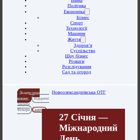
Війна
Політика
Економіка
Бізнес
Спорт
Технології
Машини
Життя
Здоров’я
Суспільство
Шоу бізнес
Розваги
Розслідування
Сад та огород
Новоолександрівська ОТГ
Додати свою
новину
Відкрити/
Закрити
Фільтри
Скинути
27 Січня —
Міжнародний
День