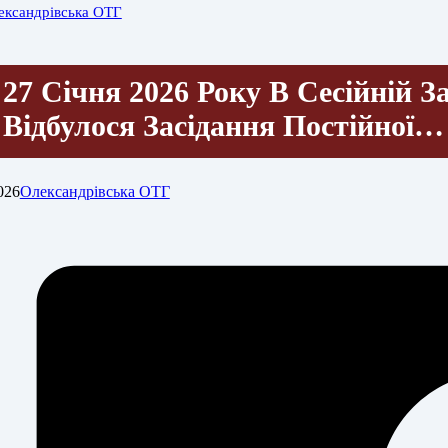
ександрівська ОТГ
27 Січня 2026 Року В Сесійній З
Відбулося Засідання Постійної…
026
Олександрівська ОТГ