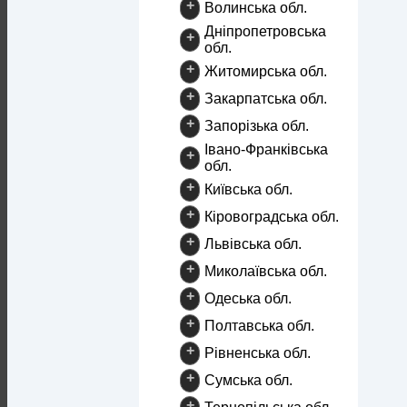
+
Волинська обл.
Дніпропетровська
+
обл.
+
Житомирська обл.
+
Закарпатська обл.
+
Запорізька обл.
Івано-Франківська
+
обл.
+
Київська обл.
+
Кіровоградська обл.
+
Львівська обл.
+
Миколаївська обл.
+
Одеська обл.
+
Полтавська обл.
+
Рівненська обл.
+
Сумська обл.
+