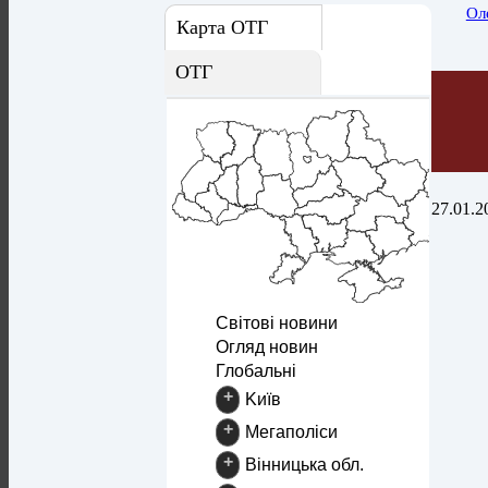
Ол
Карта ОТГ
ОТГ
27.01.2
Світові новини
Огляд новин
Глобальні
+
Kиїв
+
Mегаполіси
+
Вінницька обл.