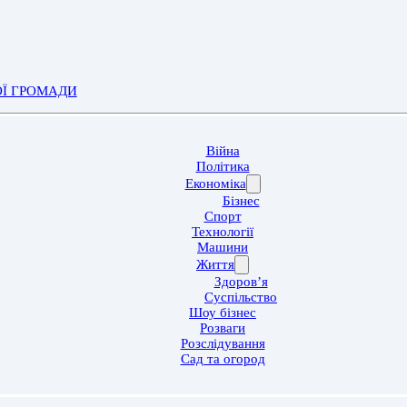
ОЇ ГРОМАДИ
Війна
Політика
Економіка
Бізнес
Спорт
Технології
Машини
Життя
Здоров’я
Суспільство
Шоу бізнес
Розваги
Розслідування
Сад та огород