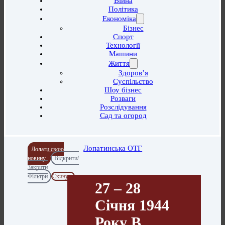
Війна
Політика
Економіка
Бізнес
Спорт
Технології
Машини
Життя
Здоров’я
Суспільство
Шоу бізнес
Розваги
Розслідування
Сад та огород
Лопатинська ОТГ
Додати свою
новину
Відкрити/
Закрити
Фільтри
Скинути
27 – 28
Січня 1944
Року В