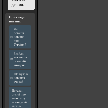
датами.
Приклади
питань:
Які
останні
новини
про
Україну?
Знайди
новини за
останній
тиждень
Що було в
новинах
вчора?
Покажи
статті про
економіку
за минулий
місяць