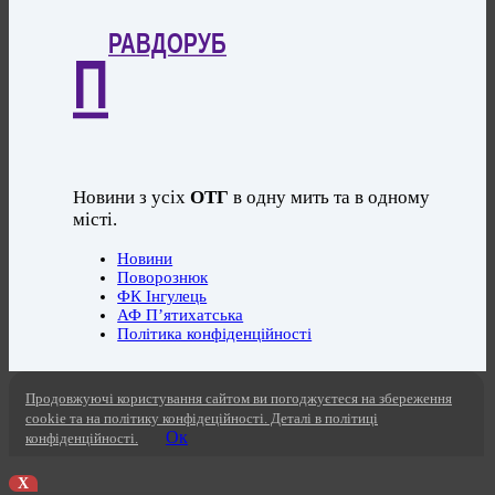
РАВДОРУБ
П
Новини з усіх
ОТГ
в одну мить та в одному
місті.
Новини
Поворознюк
ФК Інгулець
АФ П’ятихатська
Політика конфіденційності
Продовжуючі користування сайтом ви погоджуєтеся на збереження
cookie та на політику конфідеційності. Деталі в політиці
Ок
конфіденційності.
X