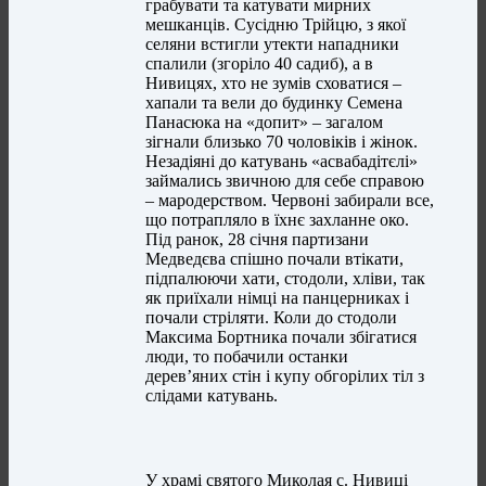
грабувати та катувати мирних
мешканців. Сусідню Трійцю, з якої
селяни встигли утекти нападники
спалили (згоріло 40 садиб), а в
Нивицях, хто не зумів сховатися –
хапали та вели до будинку Семена
Панасюка на «допит» – загалом
зігнали близько 70 чоловіків і жінок.
Незадіяні до катувань «асвабадітєлі»
займались звичною для себе справою
– мародерством. Червоні забирали все,
що потрапляло в їхнє захланне око.
Під ранок, 28 січня партизани
Медведєва спішно почали втікати,
підпалюючи хати, стодоли, хліви, так
як приїхали німці на панцерниках і
почали стріляти. Коли до стодоли
Максима Бортника почали збігатися
люди, то побачили останки
дерев’яних стін і купу обгорілих тіл з
слідами катувань.
У храмі святого Миколая с. Нивиці