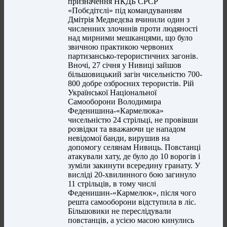
призначення НКДБ СРСР
«Побєдітєлі» під командуванням
Дмітрія Медведєва вчинили один з
численних злочинів проти людяності
над мирними мешканцями, що було
звичною практикою червоних
партизансько-терористичних загонів.
Вночі, 27 січня у Нивиці зайшов
більшовицький загін чисельністю 700-
800 добре озброєних терористів. Рій
Української Національної
Самооборони Володимира
Феденишина-«Кармелюка»
чисельністю 24 стрільці, не провівши
розвідки та вважаючи це нападом
невідомої банди, вирушив на
допомогу селянам Нивиць. Повстанці
атакували хату, де було до 10 ворогів і
зуміли закинути всередину гранату. У
висліді 20-хвилинного бою загинуло
11 стрільців, в тому числі
Феденишин-«Кармелюк», після чого
решта самооборони відступила в ліс.
Більшовики не переслідували
повстанців, а усією масою кинулись