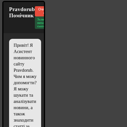
Pravdorub
Очистити
чат
Помічник
Залишилось
питань
сьогодні: 20
Привіт! Я
Асистент
новинного
сайту
Pravdorub.
Чим я можу
допомогти?
Я можу
шукати та
аналізувати
новини, а
також
знаходити
статті за