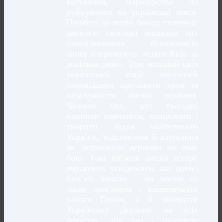
катування, мародерства та
руйнування на українські землі.
Подібно до подій понад сторічної
давності сьогодні нащадки тих
самовпевнених більшовиків
знову погрожують «взяти Київ за
декілька днів». Тож молодий цвіт
української нації змушений
самовіддано проливати кров за
незалежність нашої держави.
Чимало тих, хто сьогодні
повинен навчатися, працювати і
творити задля майбутнього
України, відстоюють її існування
як незалежної держави на полі
бою. Такі епізоди нашої історії
змушують усвідомити, що однієї
пам’яті замало – ми маємо не
лише пам’ятати і вшановувати
наших Героїв, а й захищати
Українську Державу на всіх
фронтах, аби раз і назавжди