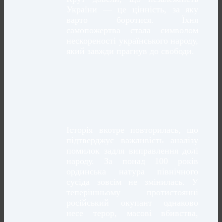
України — це цінність, за яку
варто боротися. Їхня
самопожертва стала символом
нескореності українського народу,
який завжди прагнув до свободи.
Історія вкотре повторилась, що
підтверджує важливість аналізу
помилок задля виправлення долі
народу. За понад 100 років
ординська натура північного
сусіда зовсім не змінилась. У
теперішньому протистоянні
російський окупант однаково
несе терор, масові вбивства,