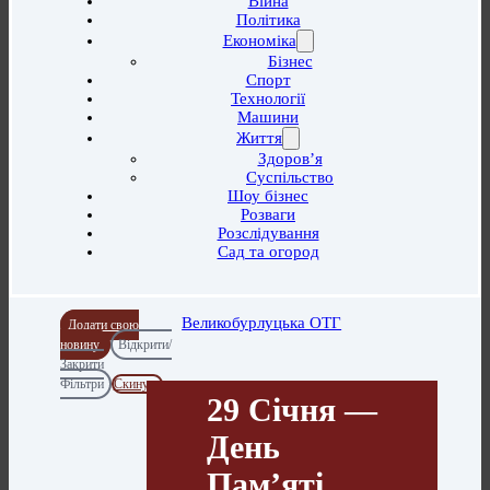
Війна
Політика
Економіка
Бізнес
Спорт
Технології
Машини
Життя
Здоров’я
Суспільство
Шоу бізнес
Розваги
Розслідування
Сад та огород
Великобурлуцька ОТГ
Додати свою
новину
Відкрити/
Закрити
Фільтри
Скинути
29 Січня —
День
Пам’яті