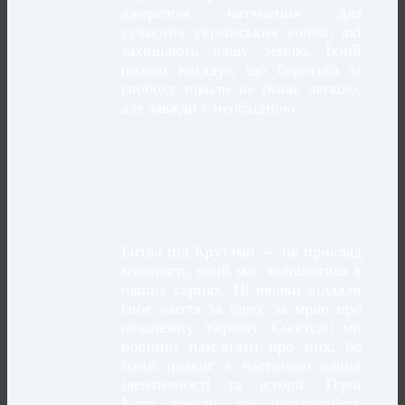
джерелом натхнення для
сучасних українських воїнів, які
захищають нашу землю. Їхній
подвиг нагадує, що боротьба за
свободу ніколи не буває легкою,
але завжди є необхідною.
Битва під Крутами — це приклад
мужності, який має залишатися в
наших серцях. Ці юнаки віддали
своє життя за ідею, за мрію про
незалежну Україну. Сьогодні ми
повинні пам’ятати про них, бо
їхній подвиг є частиною нашої
ідентичності та історії. Герої
Крут довели, що незалежність