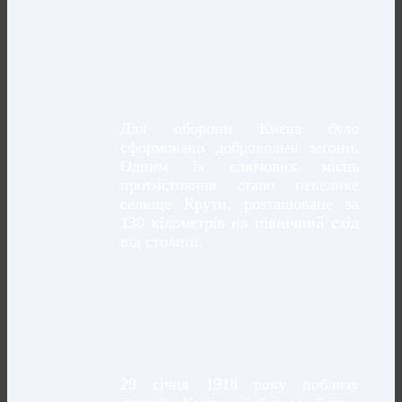
Для оборони Києва було
сформовано добровольчі загони.
Одним із ключових місць
протистояння стало невелике
селище Крути, розташоване за
130 кілометрів на північний схід
від столиці.
29 січня 1918 року поблизу