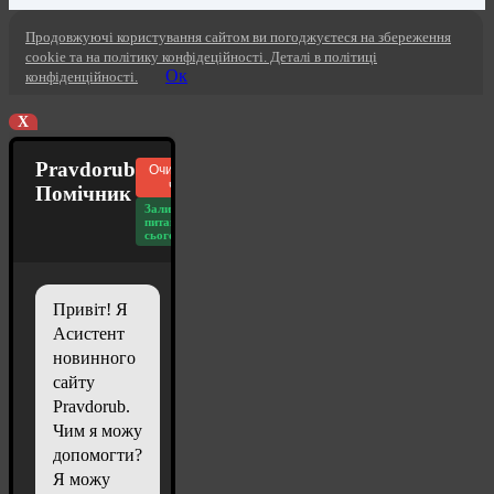
Продовжуючі користування сайтом ви погоджуєтеся на збереження
cookie та на політику конфідеційності. Деталі в політиці
Ок
конфіденційності.
X
Pravdorub
Очистити
чат
Помічник
Залишилось
питань
сьогодні: 20
Привіт! Я
Асистент
новинного
сайту
Pravdorub.
Чим я можу
допомогти?
Я можу