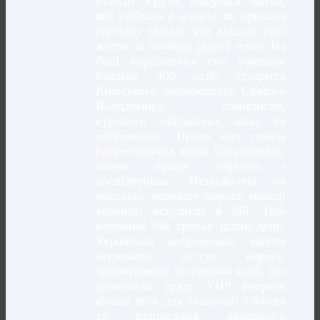
станції Крути відбулася битва,
яка увійшла в історію як приклад
героїзму молоді, яка віддала свої
життя за свободу рідної землі. На
боці українських сил воювали
близько 400 осіб: студенти
Київського університету Святого
Володимира, гімназисти,
курсанти військових шкіл та
добровольці. Проти них стояла
багатотисячна армія більшовиків,
значно краще озброєна і
досвідченіша. Незважаючи на
чисельну перевагу ворога, молоді
українці вступили в бій. Цей
нерівний бій тривав цілий день.
Українські добровольці змогли
затримати наступ ворога,
зруйнувавши залізничні колії, що
дозволило уряду УНР виграти
кілька днів для евакуації з Києва
та підписання важливого