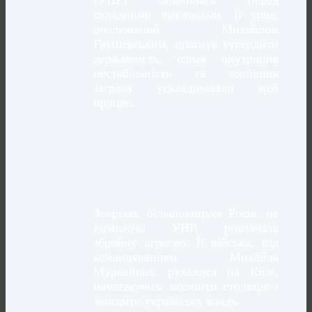
(УНР) опинилася перед
складними викликами. Її уряд,
очолюваний Михайлом
Грушевським, прагнув утвердити
державність, однак внутрішня
нестабільність та зовнішня
загроза ускладнювали цей
процес.
Зокрема, більшовицька Росія, не
визнаючи УНР, розпочала
збройну агресію. Її війська, під
командуванням Михайла
Муравйова, рухалися на Київ,
намагаючись захопити столицю і
знищити українську владу.