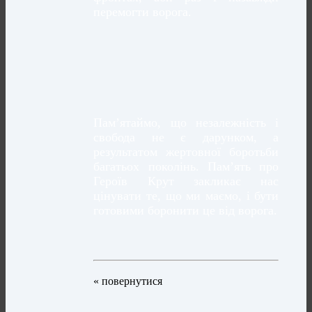
перемогти ворога.
Пам’ятаймо, що незалежність і
свобода не є дарунком, а
результатом жертовної боротьби
багатьох поколінь. Пам’ять про
Героїв Крут закликає нас
цінувати те, що ми маємо, і бути
готовими боронити це від ворога.
« повернутися