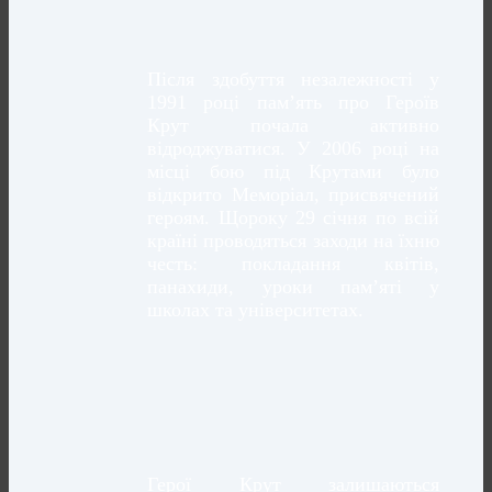
Після здобуття незалежності у
1991 році пам’ять про Героїв
Крут почала активно
відроджуватися. У 2006 році на
місці бою під Крутами було
відкрито Меморіал, присвячений
героям. Щороку 29 січня по всій
країні проводяться заходи на їхню
честь: покладання квітів,
панахиди, уроки пам’яті у
школах та університетах.
Герої Крут залишаються