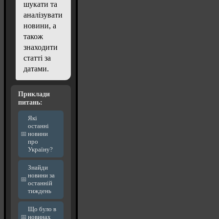
шукати та
аналізувати
новини, а
також
знаходити
статті за
датами.
Приклади
питань:
Які
останні
новини
про
Україну?
Знайди
новини за
останній
тиждень
Що було в
новинах