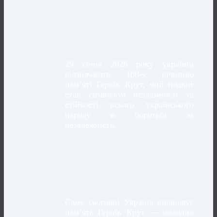
29 січня 2026 року українці
відзначають 108-у річницю
пам’яті Героїв Крут, чий подвиг
став символом незламності та
стійкості всього українського
народу в боротьбі за
незалежність.
Саме сьогодні Україна вшановує
пам’ять Героїв Крут — молодих