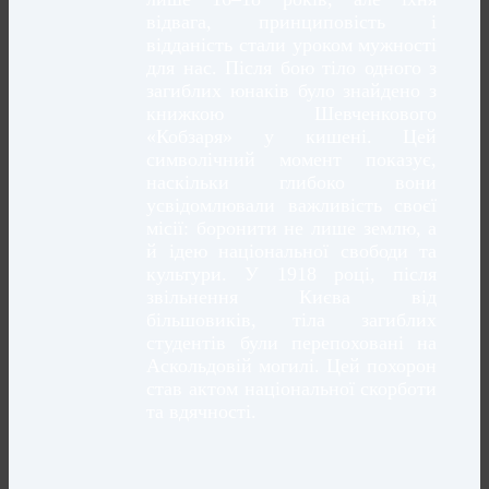
відвага, принциповість і
відданість стали уроком мужності
для нас. Після бою тіло одного з
загиблих юнаків було знайдено з
книжкою Шевченкового
«Кобзаря» у кишені. Цей
символічний момент показує,
наскільки глибоко вони
усвідомлювали важливість своєї
місії: боронити не лише землю, а
й ідею національної свободи та
культури. У 1918 році, після
звільнення Києва від
більшовиків, тіла загиблих
студентів були перепоховані на
Аскольдовій могилі. Цей похорон
став актом національної скорботи
та вдячності.