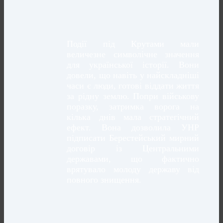
Події під Крутами мали
величезне символічне значення
для української історії. Вони
довели, що навіть у найскладніші
часи є люди, готові віддати життя
за рідну землю. Попри військову
поразку, затримка ворога на
кілька днів мала стратегічний
ефект. Вона дозволила УНР
підписати Берестейський мирний
договір із Центральними
державами, що фактично
врятувало молоду державу від
повного знищення.