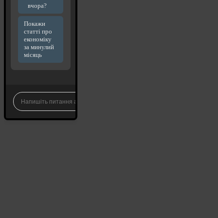
вчора?
Покажи
статті про
економіку
за минулий
місяць