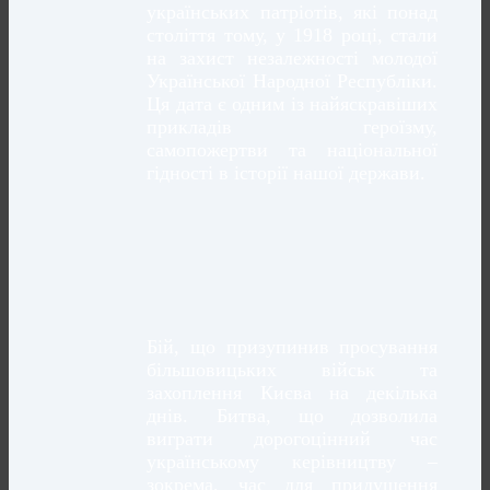
українських патріотів, які понад
століття тому, у 1918 році, стали
на захист незалежності молодої
Української Народної Республіки.
Ця дата є одним із найяскравіших
прикладів героїзму,
самопожертви та національної
гідності в історії нашої держави.
Бій, що призупинив просування
більшовицьких військ та
захоплення Києва на декілька
днів. Битва, що дозволила
виграти дорогоцінний час
українському керівництву –
зокрема, час для придушення