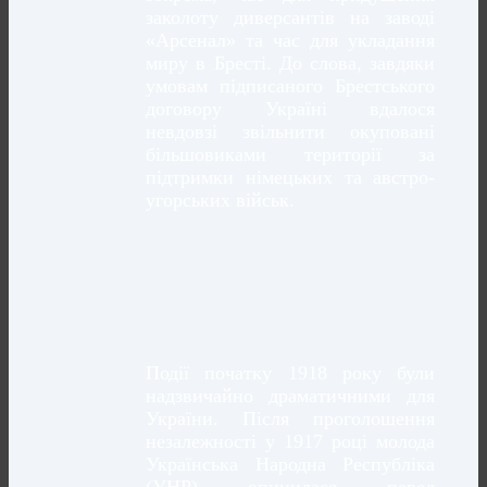
заколоту диверсантів на заводі
«Арсенал» та час для укладання
миру в Бресті. До слова, завдяки
умовам підписаного Брестського
договору Україні вдалося
невдовзі звільнити окуповані
більшовиками території за
підтримки німецьких та австро-
угорських військ.
Події початку 1918 року були
надзвичайно драматичними для
України. Після проголошення
незалежності у 1917 році молода
Українська Народна Республіка