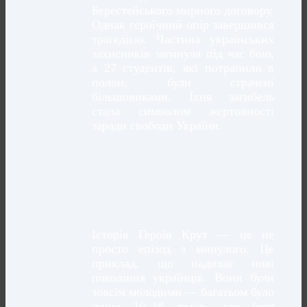
Берестейського мирного договору.
Однак героїчний опір завершився
трагедією. Частина українських
захисників загинула під час бою,
а 27 студентів, які потрапили в
полон, були страчені
більшовиками. Їхня загибель
стала символом жертовності
заради свободи України.
Історія Героїв Крут — це не
просто епізод з минулого. Це
приклад, що надихає нові
покоління українців. Вони були
зовсім молодими — багатьом було
лише 16–18 років, але їхня