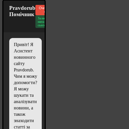
Pravdorub
Очистити
чат
Помічник
Залишилось
питань
сьогодні: 20
Привіт! Я
Асистент
новинного
сайту
Pravdorub.
Чим я можу
допомогти?
Я можу
шукати та
аналізувати
новини, а
також
знаходити
статті за