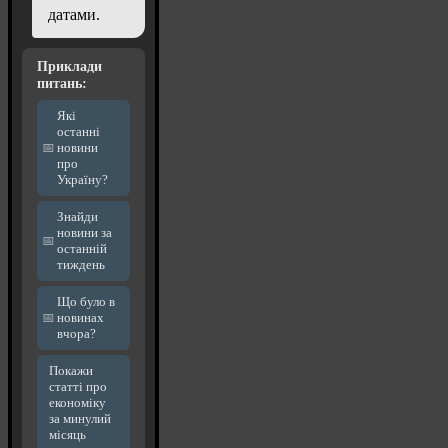
датами.
Приклади
питань:
Які
останні
новини
про
Україну?
Знайди
новини за
останній
тиждень
Що було в
новинах
вчора?
Покажи
статті про
економіку
за минулий
місяць