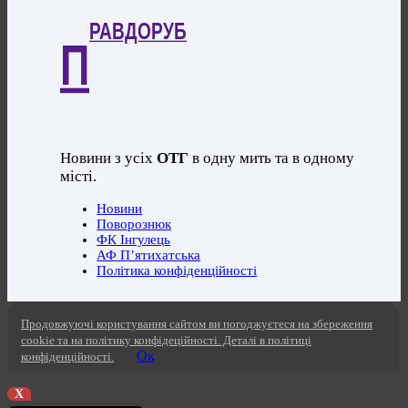
РАВДОРУБ
П
Новини з усіх
ОТГ
в одну мить та в одному
місті.
Новини
Поворознюк
ФК Інгулець
АФ П’ятихатська
Політика конфіденційності
Продовжуючі користування сайтом ви погоджуєтеся на збереження
cookie та на політику конфідеційності. Деталі в політиці
Ок
конфіденційності.
X