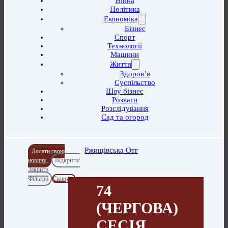
Війна
Політика
Економіка
Бізнес
Спорт
Технології
Машини
Життя
Здоров’я
Суспільство
Шоу бізнес
Розваги
Розслідування
Сад та огород
Ржищівська Отг
Додати свою
новину
Відкрити/
Закрити
Фільтри
Скинути
74
(ЧЕРГОВА)
СЕСІЯ