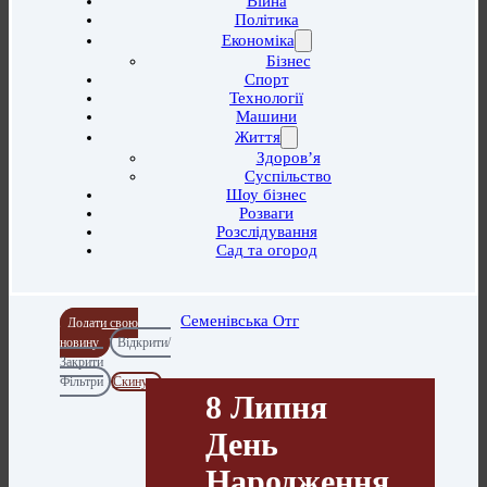
Війна
Політика
Економіка
Бізнес
Спорт
Технології
Машини
Життя
Здоров’я
Суспільство
Шоу бізнес
Розваги
Розслідування
Сад та огород
Семенівська Отг
Додати свою
новину
Відкрити/
Закрити
Фільтри
Скинути
8 Липня
День
Народження