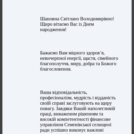
Шановна Світлано Володимирівно!
Щиро вітаємо Вас із Днем
народження!
Бажаємо Вам міцного здоров’я,
невичерпної енергії, щастя, сімейного
благополуччя, миру, добра та Божого
благословення.
Ваша відповідальність,
професіоналізм, мудрість і відданість
своїй справі заслуговують на щиру
повагу. Завдяки Вашій наполегливій
праці, виваженим рішенням та
високій компетентності фінансове
управління Семенівської селищної
ради успішно виконує важливі