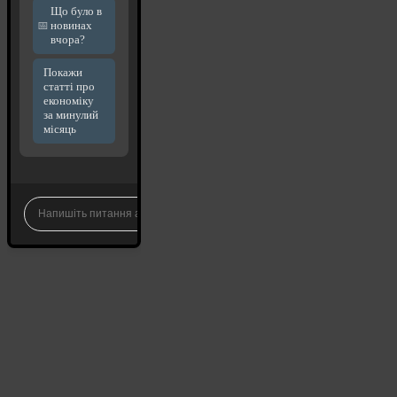
Що було в
новинах
вчора?
Покажи
статті про
економіку
за минулий
місяць