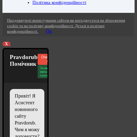
Політика конфіденційності
Продовжуючі користування сайтом ви погоджуєтеся на збереження
cookie та на політику конфідеційності. Деталі в політиці
Ок
конфіденційності.
X
Pravdorub
Очистити
чат
Помічник
Залишилось
питань
сьогодні: 20
Привіт! Я
Асистент
новинного
сайту
Pravdorub.
Чим я можу
допомогти?