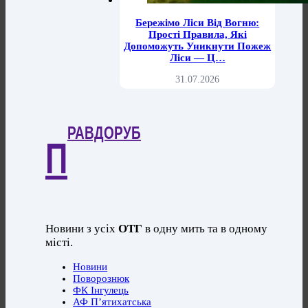
Бережімо Ліси Від Вогню:
Прості Правила, Які
Допоможуть Уникнути Пожеж
Ліси — Ц…
31.07.2026
РАВДОРУБ
П
Новини з усіх
ОТГ
в одну мить та в одному
місті.
Новини
Поворознюк
ФК Інгулець
АФ П’ятихатська