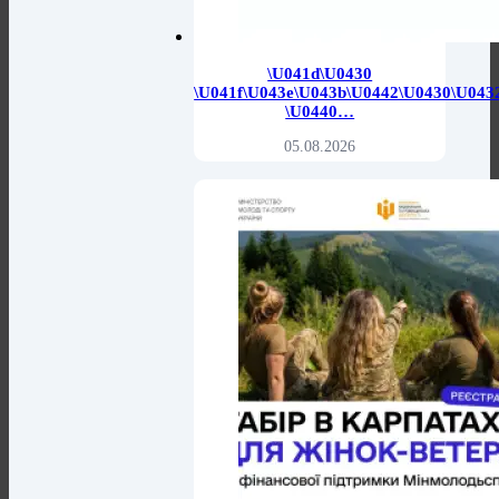
\u041d\u0430
\u041f\u043e\u043b\u0442\u0430\u043
\u0440…
05.08.2026