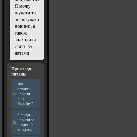
Я можу
шукати та
аналізувати
новини, а
також
знаходити
статті за
датами.
Приклади
питань:
Які
останні
новини
про
Україну?
Знайди
новини за
останній
тиждень