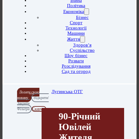
Війна
Політика
Економіка
Бізнес
Спорт
Технології
Машини
Життя
Здоров’я
Суспільство
Шоу бізнес
Розваги
Розслідування
Сад та огород
Лугинська ОТГ
Додати свою
новину
Відкрити/
Закрити
Фільтри
Скинути
90-Річний
Ювілей
Жителя