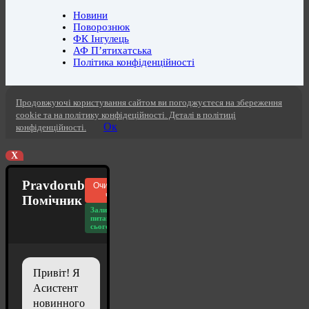
Новини
Поворознюк
ФК Інгулець
АФ П’ятихатська
Політика конфіденційності
Продовжуючі користування сайтом ви погоджуєтеся на збереження
cookie та на політику конфідеційності. Деталі в політиці
Ок
конфіденційності.
X
Pravdorub
Очистити
чат
Помічник
Залишилось
питань
сьогодні: 20
Привіт! Я
Асистент
новинного