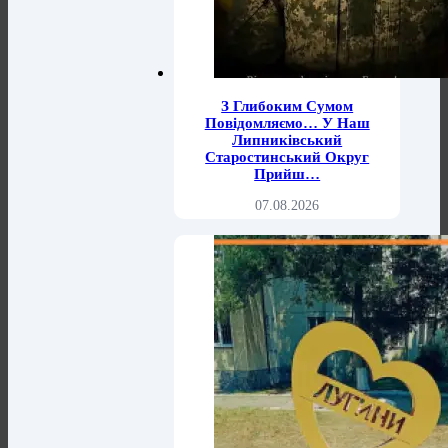
З Глибоким Сумом
Повідомляємо… У Наш
Липниківський
Старостинський Округ
Прийш…
07.08.2026