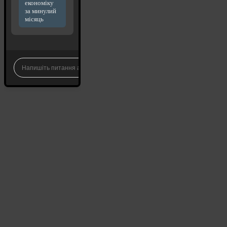
економіку
за минулий
місяць