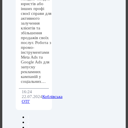
юристів або
інших профі
своєї справи для
активного
залучення
клієнтів та
збільшення
продажів своїх
послуг. Робота з
промо-
інструментами
Meta Ads та
Google Ads для
запуску
рекламних
кампаній у
соціальних…
16:24
22.07.2024
Коблівська
ОТГ
1
2
3