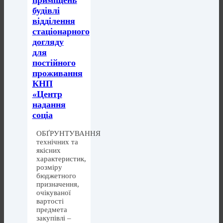
приміщень
будівлі
відділення
стаціонарного
догляду
для
постійного
проживання
КНП
«Центр
надання
соціа
ОБҐРУНТУВАННЯ
технічних та
якісних
характеристик,
розміру
бюджетного
призначення,
очікуваної
вартості
предмета
закупівлі –