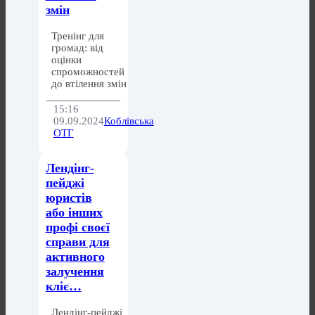
змін
Тренінг для
громад: від
оцінки
спроможностей
до втілення змін
15:16
09.09.2024
Коблівська
ОТГ
Лендінг-
пейджі
юристів
або інших
профі своєї
справи для
активного
залучення
кліє…
Лендінг-пейджі