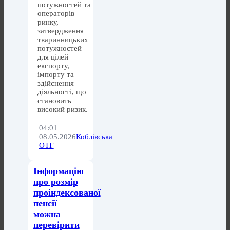
потужностей та
операторів
ринку,
затвердження
тваринницьких
потужностей
для цілей
експорту,
імпорту та
здійснення
діяльності, що
становить
високий ризик.
04:01
08.05.2026
Коблівська
ОТГ
Інформацію
про розмір
проіндексованої
пенсії
можна
перевірити