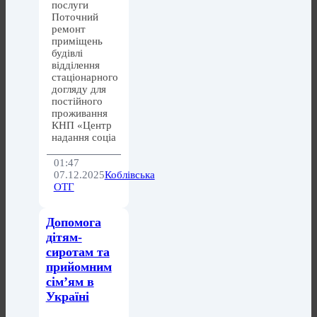
послуги
Поточний
ремонт
приміщень
будівлі
відділення
стаціонарного
догляду для
постійного
проживання
КНП «Центр
надання соціа
01:47
07.12.2025
Коблівська
ОТГ
Допомога
дітям-
сиротам та
прийомним
сім’ям в
Україні