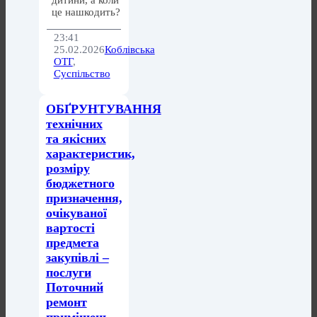
дитини, а коли
це нашкодить?
23:41
25.02.2026
Коблівська
ОТГ
,
Суспільство
ОБҐРУНТУВАННЯ
технічних
та якісних
характеристик,
розміру
бюджетного
призначення,
очікуваної
вартості
предмета
закупівлі –
послуги
Поточний
ремонт