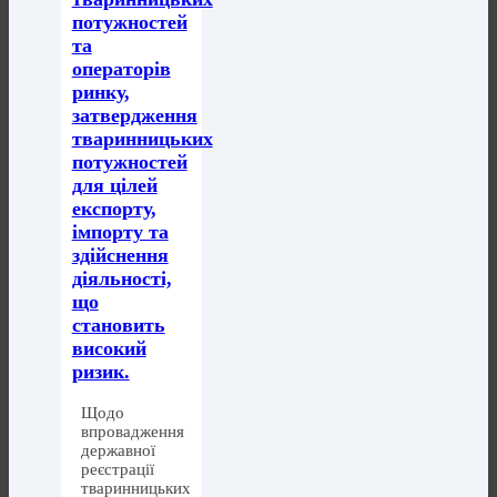
потужностей
та
операторів
ринку,
затвердження
тваринницьких
потужностей
для цілей
експорту,
імпорту та
здійснення
діяльності,
що
становить
високий
ризик.
Щодо
впровадження
державної
реєстрації
тваринницьких