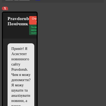
X
Pravdorub
Очистити
чат
Помічник
Залишилось
питань
сьогодні: 20
Привіт! Я
Асистент
новинного
сайту
Pravdorub.
Чим я можу
допомогти?
Я можу
шукати та
аналізувати
новини, а
також