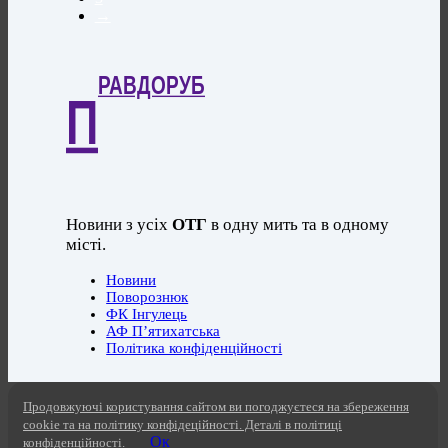
→
РАВДОРУБ
П
Новини з усіх
ОТГ
в одну мить та в одному
місті.
Новини
Поворознюк
ФК Інгулець
АФ П’ятихатська
Політика конфіденційності
Продовжуючі користування сайтом ви погоджуєтеся на збереження
cookie та на політику конфідеційності. Деталі в політиці
Ок
конфіденційності.