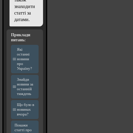
знаходити
статті за
датами.
Приклади
питань:
Які
останні
новини
про
Україну?
Знайди
новини за
останній
тиждень
Що було в
новинах
вчора?
Покажи
статті про