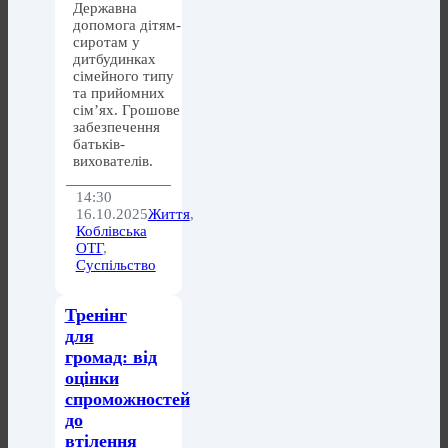
Державна
допомога дітям-
сиротам у
дитбудинках
сімейного типу
та прийомних
сім’ях. Грошове
забезпечення
батьків-
вихователів.
14:30
16.10.2025
Життя
,
Коблівська
ОТГ
,
Суспільство
Тренінг
для
громад: від
оцінки
спроможностей
до
втілення