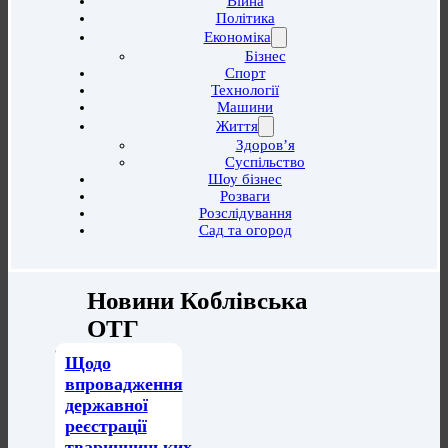
Війна
Політика
Економіка
Бізнес
Спорт
Технології
Машини
Життя
Здоров’я
Суспільство
Шоу бізнес
Розваги
Розслідування
Сад та огород
Новини Коблівська
ОТГ
Щодо
впровадження
державної
реєстрації
тваринницьких