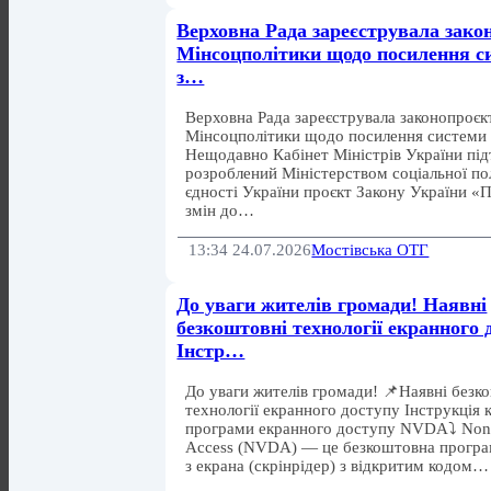
Верховна Рада зареєструвала зако
Мінсоцполітики щодо посилення с
з…
Верховна Рада зареєструвала законопроєк
Мінсоцполітики щодо посилення системи 
Нещодавно Кабінет Міністрів України пі
розроблений Міністерством соціальної пол
єдності України проєкт Закону України «
змін до…
13:34 24.07.2026
Мостівська ОТГ
До уваги жителів громади! Наявні
безкоштовні технології екранного 
Інстр…
До уваги жителів громади! 📌Наявні безк
технології екранного доступу Інструкція 
програми екранного доступу NVDA⤵️ Non
Access (NVDA) — це безкоштовна програ
з екрана (скрінрідер) з відкритим кодом…