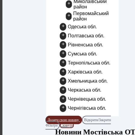
Миколаївський
+
район
Первомайський
+
район
+
Одеська обл.
+
Полтавська обл.
+
Рівненська обл.
+
Сумська обл.
+
Тернопільська обл.
+
Харківська обл.
+
Хмельницька обл.
+
Черкаська обл.
+
Чернівецька обл.
+
Чернігівська обл.
Додати свою новину
Відкрити/Закрити
Фільтри
Скинути
Новини Мостівська О