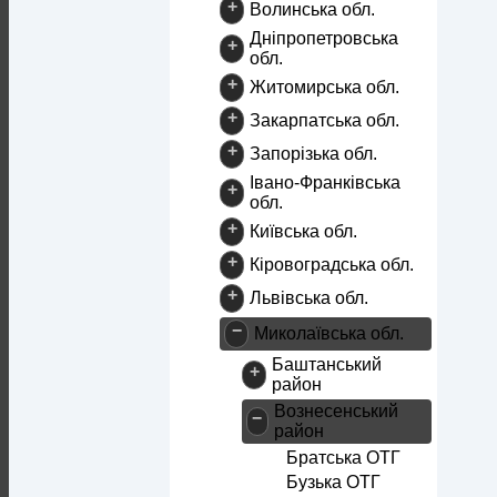
+
Волинська обл.
Дніпропетровська
+
обл.
+
Житомирська обл.
+
Закарпатська обл.
+
Запорізька обл.
Івано-Франківська
+
обл.
+
Київська обл.
+
Кіровоградська обл.
+
Львівська обл.
−
Миколаївська обл.
Баштанський
+
район
Вознесенський
−
район
Братська ОТГ
Бузька ОТГ