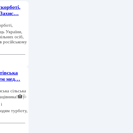
скорботі,
 Захис…
орботі,
ць України,
ільних осіб,
 в російському
тівська
нем мед…
вська сільська
ацівника!🏥🩺
 і
людям турботу,