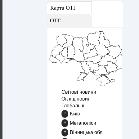
Карта ОТГ
ОТГ
Світові новини
Огляд новин
Глобальні
+
Kиїв
+
Mегаполіси
+
Вінницька обл.