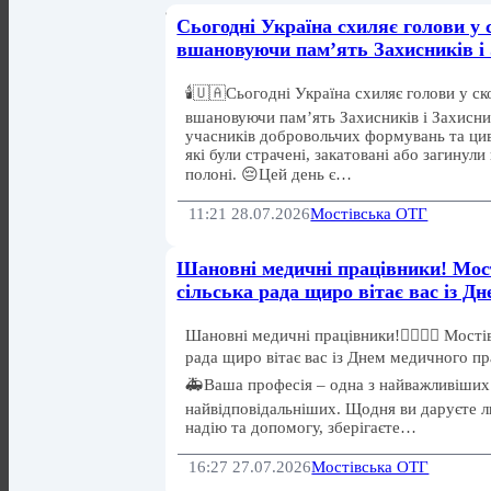
Сьогодні Україна схиляє голови у 
вшановуючи пам’ять Захисників і
🕯️🇺🇦Сьогодні Україна схиляє голови у ск
вшановуючи пам’ять Захисників і Захисни
учасників добровольчих формувань та цив
які були страчені, закатовані або загинули
полоні. 😔Цей день є…
11:21 28.07.2026
Мостівська ОТГ
Шановні медичні працівники! Мос
сільська рада щиро вітає вас із Д
Шановні медичні працівники!👩‍⚕️👨‍⚕️ Мості
рада щиро вітає вас із Днем медичного пр
🚑Ваша професія – одна з найважливіших
найвідповідальніших. Щодня ви даруєте 
надію та допомогу, зберігаєте…
16:27 27.07.2026
Мостівська ОТГ