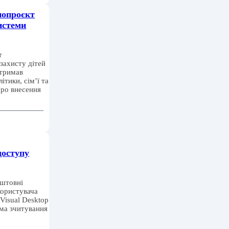
нопроєкт
истеми
т
захисту дітей
дтримав
ітики, сім’ї та
Про внесення
доступу
оштовні
користувача
Visual Desktop
ма зчитування