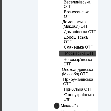
Веселинівська
ОТГ
Вознесенська
Отг
Доманівська
(Мик.обл) ОТГ
Доманівська ОТГ
Дорошівська
ОТГ
Єланецька ОТГ
Мостівська ОТГ
Новомар'ївська
ОТГ
Олександрівська
(Мик.обл) ОТГ
Прибужанівська
ОТГ
Прибузька ОТГ
Южноукраїнська
Отг
+
Миколаїв