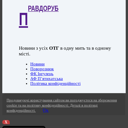
РАВДОРУБ
П
Новини з усіх
ОТГ
в одну мить та в одному
місті.
Новини
Поворознюк
ФК Інгулець
АФ П’ятихатська
Політика конфіденційності
Продовжуючі користування сайтом ви погоджуєтеся на збереження
cookie та на політику конфідеційності. Деталі в політиці
Ок
конфіденційності.
X