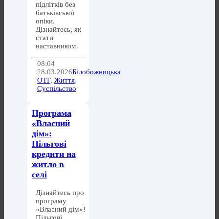
підлітків без
батьківської
опіки.
Дізнайтесь, як
стати
наставником.
08:04
28.03.2026
Білобожницька
ОТГ
,
Життя
,
Суспільство
Програма
«Власний
дім»:
Пільгові
кредити на
житло в
селі
Дізнайтесь про
програму
«Власний дім»!
Пільгові