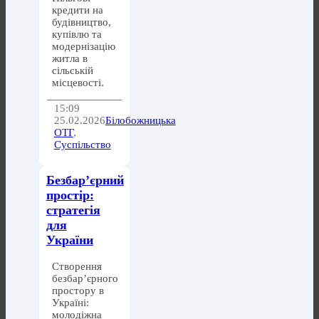
кредити на
будівництво,
купівлю та
модернізацію
житла в
сільській
місцевості.
15:09
25.02.2026
Білобожницька
ОТГ
,
Суспільство
Безбар’єрний
простір:
стратегія
для
України
Створення
безбар’єрного
простору в
Україні:
молодіжна