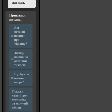
датами.
Приклади
питань:
Які
останні
новини
про
Україну?
Знайди
новини за
останній
тиждень
Що було в
новинах
вчора?
Покажи
статті про
економіку
за минулий
місяць