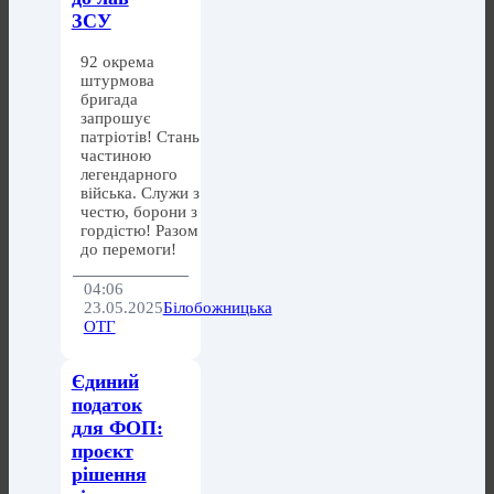
ЗСУ
92 окрема
штурмова
бригада
запрошує
патріотів! Стань
частиною
легендарного
війська. Служи з
честю, борони з
гордістю! Разом
до перемоги!
04:06
23.05.2025
Білобожницька
ОТГ
Єдиний
податок
для ФОП:
проєкт
рішення