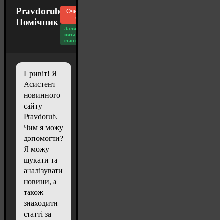
Pravdorub
Очистити
чат
Помічник
Залишилось
питань
сьогодні: 20
Привіт! Я
Асистент
новинного
сайту
Pravdorub.
Чим я можу
допомогти?
Я можу
шукати та
аналізувати
новини, а
також
знаходити
статті за