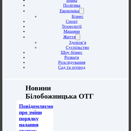
Війна
Політика
Економіка
Бізнес
Спорт
Технології
Машини
Життя
Здоров’я
Суспільство
Шоу бізнес
Розваги
Розслідування
Сад та огород
Новини
Білобожницька ОТГ
Повідомляємо
про зміни
порядку
надання
статусу