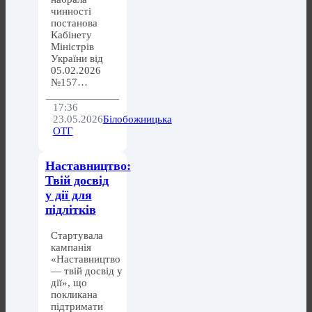
чинності
постанова
Кабінету
Міністрів
України від
05.02.2026
№157…
17:36
23.05.2026
Білобожницька
ОТГ
Наставництво:
Твій досвід
у дії для
підлітків
Стартувала
кампанія
«Наставництво
— твій досвід у
дії», що
покликана
підтримати