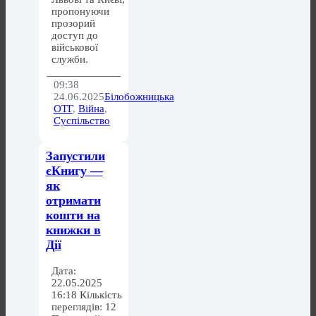
пропонуючи
прозорий
доступ до
військової
служби.
09:38
24.06.2025
Білобожницька
ОТГ
,
Війна
,
Суспільство
Запустили
єКнигу —
як
отримати
кошти на
книжки в
Дії
Дата:
22.05.2025
16:18 Кількість
переглядів: 12