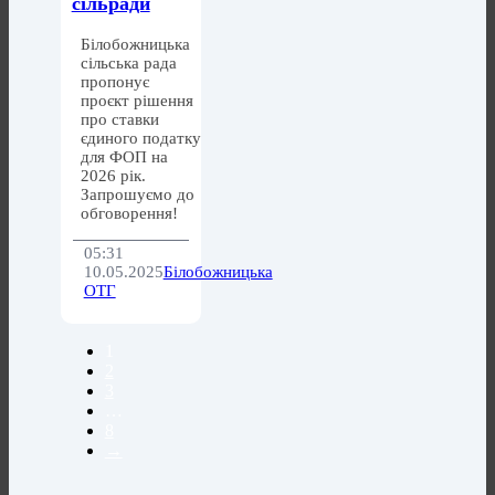
сільради
Білобожницька
сільська рада
пропонує
проєкт рішення
про ставки
єдиного податку
для ФОП на
2026 рік.
Запрошуємо до
обговорення!
05:31
10.05.2025
Білобожницька
ОТГ
1
2
3
…
8
→