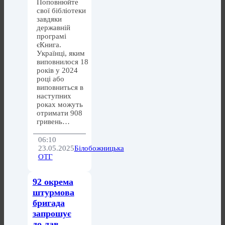
Поповнюйте
свої бібліотеки
завдяки
державній
програмі
єКнига.
Українці, яким
виповнилося 18
років у 2024
році або
виповниться в
наступних
роках можуть
отримати 908
гривень…
06:10
23.05.2025
Білобожницька
ОТГ
92 окрема
штурмова
бригада
запрошує
до лав