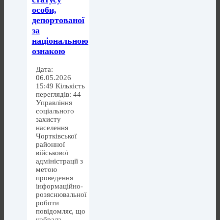
особи,
депортованої
за
національною
ознакою
Дата:
06.05.2026
15:49 Кількість
переглядів: 44
Управління
соціального
захисту
населення
Чортківської
районної
військової
адміністрації з
метою
проведення
інформаційно-
розяснювальної
роботи
повідомляє, що
набрала