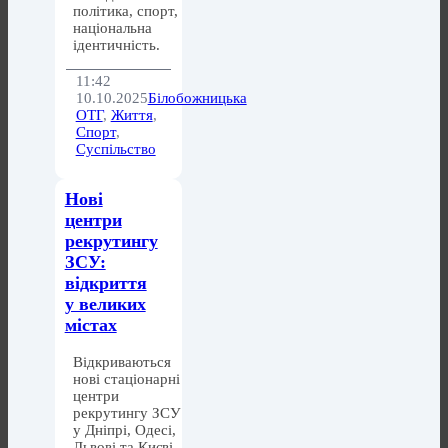
політика, спорт,
національна
ідентичність.
11:42
10.10.2025
Білобожницька
ОТГ
,
Життя
,
Спорт
,
Суспільство
Нові
центри
рекрутингу
ЗСУ:
відкриття
у великих
містах
Відкриваються
нові стаціонарні
центри
рекрутингу ЗСУ
у Дніпрі, Одесі,
Львові та Києві,