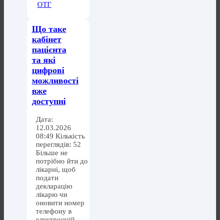
ОТГ
Що таке
кабінет
пацієнта
та які
цифрові
можливості
вже
доступні
Дата:
12.03.2026
08:49 Кількість
переглядів: 52
Більше не
потрібно йти до
лікарні, щоб
подати
декларацію
лікарю чи
оновити номер
телефону в
електронній