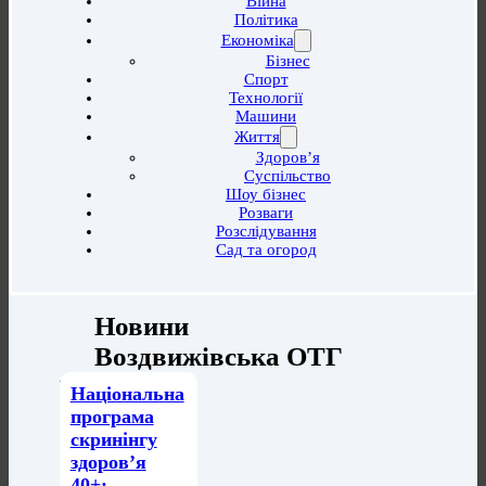
Війна
Політика
Економіка
Бізнес
Спорт
Технології
Машини
Життя
Здоров’я
Суспільство
Шоу бізнес
Розваги
Розслідування
Сад та огород
Новини
Воздвижівська ОТГ
Національна
програма
скринінгу
здоров’я
40+: