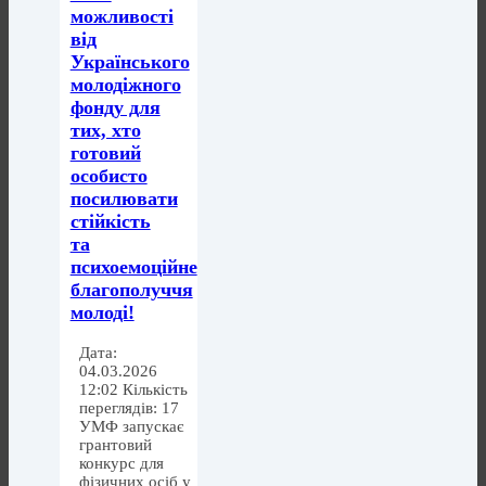
можливості
від
Українського
молодіжного
фонду для
тих, хто
готовий
особисто
посилювати
стійкість
та
психоемоційне
благополуччя
молоді!
Дата:
04.03.2026
12:02 Кількість
переглядів: 17
УМФ запускає
грантовий
конкурс для
фізичних осіб у