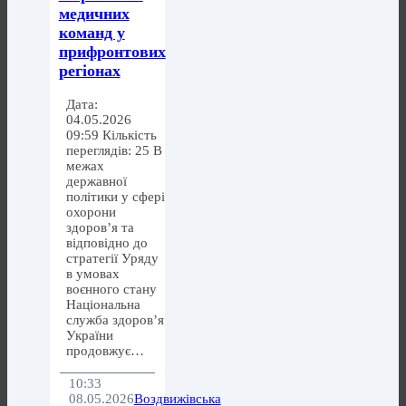
медичних
команд у
прифронтових
регіонах
Дата:
04.05.2026
09:59 Кількість
переглядів: 25 В
межах
державної
політики у сфері
охорони
здоров’я та
відповідно до
стратегії Уряду
в умовах
воєнного стану
Національна
служба здоров’я
України
продовжує…
10:33
08.05.2026
Воздвижівська