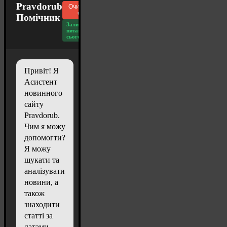
Pravdorub
Очистити
чат
Помічник
Залишилось
питань
сьогодні: 20
Привіт! Я
Асистент
новинного
сайту
Pravdorub.
Чим я можу
допомогти?
Я можу
шукати та
аналізувати
новини, а
також
знаходити
статті за
датами.