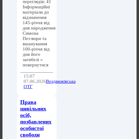
переглядів: 41
Інформаційні
матеріали до
відзначення
145-річчя від
дня народження
Симона
Петлюри та
вшанування
100-річчя від
дня його
загибелі «
повернутися
15:07
07.06.2026
Воздвижівська
ОТГ
Права
цивільних
осіб,
позбавлених
особистої
свободи