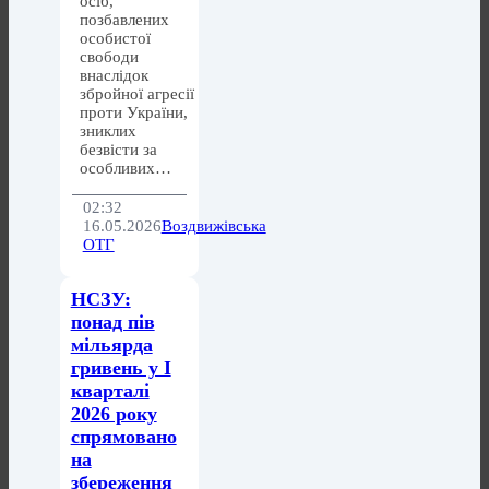
осіб,
позбавлених
особистої
свободи
внаслідок
збройної агресії
проти України,
зниклих
безвісти за
особливих…
02:32
16.05.2026
Воздвижівська
ОТГ
НСЗУ:
понад пів
мільярда
гривень у І
кварталі
2026 року
спрямовано
на
збереження