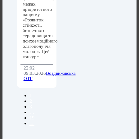
межах
пріоритетного
напряму
«Розвиток
стійкості,
безпечного
середовища та
психоемоційного
благополуччя
молоді». Цей
конкурс…
22:02
09.03.2026
Воздвижівська
ОТГ
1
2
3
…
19
→