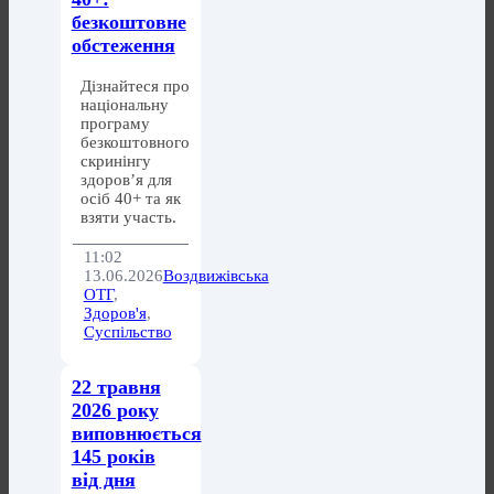
безкоштовне
обстеження
Дізнайтеся про
національну
програму
безкоштовного
скринінгу
здоров’я для
осіб 40+ та як
взяти участь.
11:02
13.06.2026
Воздвижівська
ОТГ
,
Здоров'я
,
Суспільство
22 травня
2026 року
виповнюється
145 років
від дня