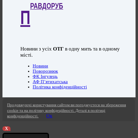
РАВДОРУБ
П
Новини з усіх
ОТГ
в одну мить та в одному
місті.
Новини
Поворознюк
ФК Інгулець
АФ П’ятихатська
Політика конфіденційності
Продовжуючі користування сайтом ви погоджуєтеся на збереження
cookie та на політику конфідеційності. Деталі в політиці
Ок
конфіденційності.
X