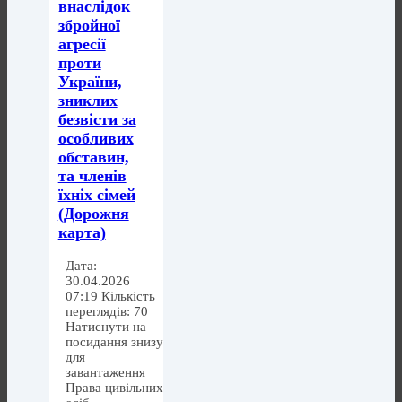
внаслідок
збройної
агресії
проти
України,
зниклих
безвісти за
особливих
обставин,
та членів
їхніх сімей
(Дорожня
карта)
Дата:
30.04.2026
07:19 Кількість
переглядів: 70
Натиснути на
посидання знизу
для
завантаження
Права цивільних