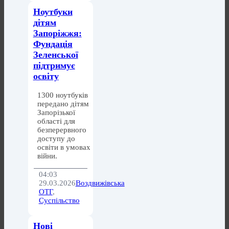
Ноутбуки
дітям
Запоріжжя:
Фундація
Зеленської
підтримує
освіту
1300 ноутбуків
передано дітям
Запорізької
області для
безперервного
доступу до
освіти в умовах
війни.
04:03
29.03.2026
Воздвижівська
ОТГ
,
Суспільство
Нові