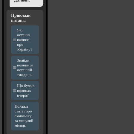
Приклади
питань:
Які
останні
новини
про
Україну?
Знайди
новини за
останній
тиждень
Що було в
новинах
вчора?
Покажи
статті про
економіку
за минулий
місяць