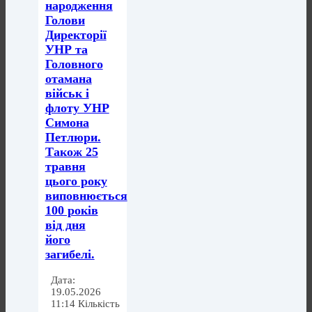
народження
Голови
Директорії
УНР та
Головного
отамана
військ і
флоту УНР
Симона
Петлюри.
Також 25
травня
цього року
виповнюється
100 років
від дня
його
загибелі.
Дата:
19.05.2026
11:14 Кількість