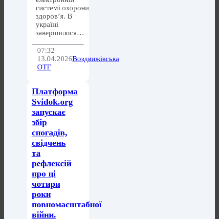
системі охорони
здоров’я. В
україні
завершилося…
07:32
13.04.2026
Воздвижівська
ОТГ
Платформа
Svidok.org
запускає
збір
спогадів,
свідчень
та
рефлексій
про ці
чотири
роки
повномасштабної
війни.