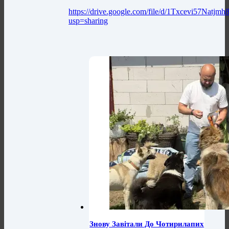
https://drive.google.com/file/d/1Txcevi57Na
usp=sharing
Знову Завітали До Чотирилапих