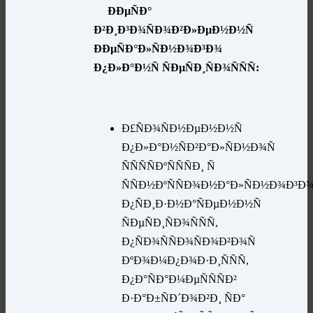
ÐÐµÑÐ°
Ð²Ð¸Ð³Ð¾ÑÐ¾Ð²Ð»ÐµÐ½Ð½Ñ
ÐÐµÑÐ°Ð»ÑÐ½Ð¾Ð³Ð¾
Ð¿Ð»Ð°Ð½Ñ ÑÐµÑÐ¸ÑÐ¾ÑÑÑ:
Ð£ÑÐ¾ÑÐ½ÐµÐ½Ð½Ñ
Ð¿Ð»Ð°Ð½ÑÐ²Ð°Ð»ÑÐ½Ð¾Ñ
ÑÑÑÑÐºÑÑÑÐ¸ Ñ
ÑÑÐ½ÐºÑÑÐ¾Ð½Ð°Ð»ÑÐ½Ð¾Ð³Ð
Ð¿ÑÐ¸Ð·Ð½Ð°ÑÐµÐ½Ð½Ñ
ÑÐµÑÐ¸ÑÐ¾ÑÑÑ,
Ð¿ÑÐ¾ÑÑÐ¾ÑÐ¾Ð²Ð¾Ñ
ÐºÐ¾Ð¼Ð¿Ð¾Ð·Ð¸ÑÑÑ,
Ð¿Ð°ÑÐ°Ð¼ÐµÑÑÑÐ²
Ð·Ð°Ð±ÑÐ´Ð¾Ð²Ð¸ ÑÐ°