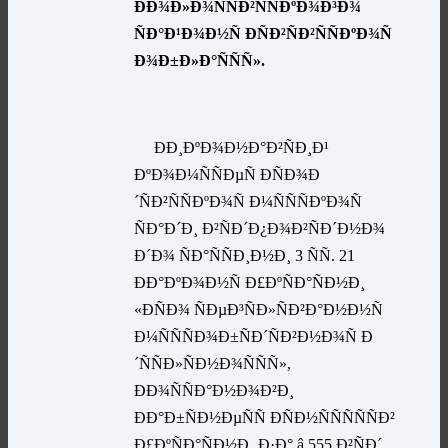
ÐÐ¾Ð»Ð¾ÑÑÐ²ÑÑÐºÐ¾Ð³Ð¾
ÑÐ°Ð¹Ð¾Ð½Ñ ÐÑÐ²ÑÐ²ÑÑÐºÐ¾Ñ
Ð¾Ð±Ð»Ð°ÑÑÑ».
ÐÐ¸ÐºÐ¾Ð½Ð°Ð²ÑÐ¸Ð¹
ÐºÐ¾Ð¼ÑÑÐµÑ ÐÑÐ¾Ð
´ÑÐ²ÑÑÐºÐ¾Ñ Ð¼ÑÑÑÐºÐ¾Ñ
ÑÐ°Ð´Ð¸ Ð²ÑÐ´Ð¿Ð¾Ð²ÑÐ´Ð½Ð¾
Ð´Ð¾ ÑÐ°ÑÑÐ¸Ð½Ð¸ 3 ÑÑ. 21
ÐÐ°ÐºÐ¾Ð½Ñ Ð£ÐºÑÐ°ÑÐ½Ð¸
«ÐÑÐ¾ ÑÐµÐ³ÑÐ»ÑÐ²Ð°Ð½Ð½Ñ
Ð¼ÑÑÑÐ¾Ð±ÑÐ´ÑÐ²Ð½Ð¾Ñ Ð
´ÑÑÐ»ÑÐ½Ð¾ÑÑÑ»,
ÐÐ¾ÑÑÐ°Ð½Ð¾Ð²Ð¸
ÐÐ°Ð±ÑÐ½ÐµÑÑ ÐÑÐ½ÑÑÑÑÑÐ²
Ð£ÐºÑÐ°ÑÐ½Ð¸ Ð·Ð° â 555 Ð²ÑÐ´