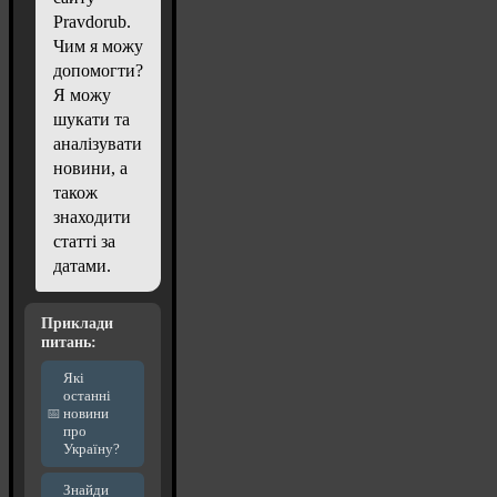
Pravdorub.
Чим я можу
допомогти?
Я можу
шукати та
аналізувати
новини, а
також
знаходити
статті за
датами.
Приклади
питань:
Які
останні
новини
про
Україну?
Знайди