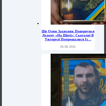
Ще Один Захисник Повернувся
Додому «на Щиті»: Сьогодні В
Ужгороді Попрощалися Із…
06.08.2026