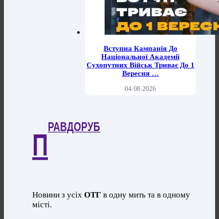
Вступна Кампанія До
Національної Академії
Сухопутних Військ Триває До 1
Вересня …
04.08.2026
РАВДОРУБ
П
Новини з усіх
ОТГ
в одну мить та в одному
місті.