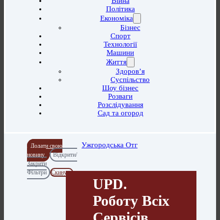
Війна
Політика
Економіка
Бізнес
Спорт
Технології
Машини
Життя
Здоров’я
Суспільство
Шоу бізнес
Розваги
Розслідування
Сад та огород
Ужгородська Отг
Додати свою
новину
Відкрити/
Закрити
Фільтри
Скинути
UPD.
Роботу Всіх
Сервісів