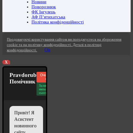
Новини
Поворознюк
ФК Інгулець
АФ П’ятихатська
Політика конфіденційності
Продовжуючі користування сайтом ви погоджуєтеся на збереження
cookie та на політику конфідеційності. Деталі в політиці
Ок
конфіденційності.
X
Pravdorub
Очистити
чат
Помічник
Залишилось
питань
сьогодні: 20
Привіт! Я
Асистент
новинного
сайту