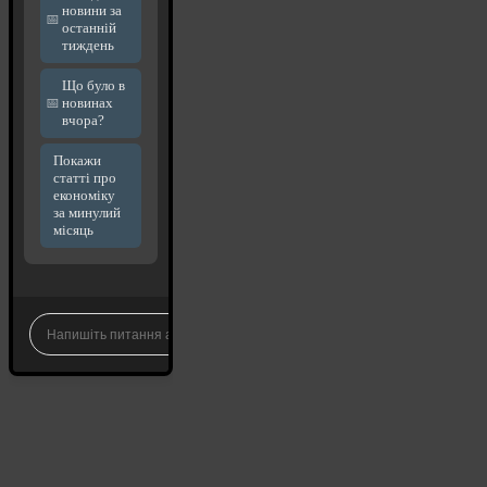
новини за
останній
тиждень
Що було в
новинах
вчора?
Покажи
статті про
економіку
за минулий
місяць