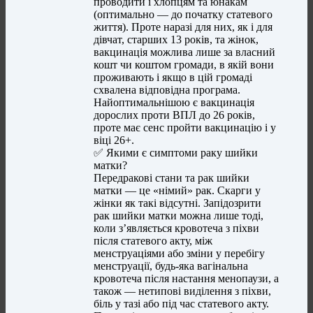
проводити і хлопцям та юнакам
(оптимально — до початку статевого
життя). Проте наразі для них, як і для
дівчат, старших 13 років, та жінок,
вакцинація можлива лише за власний
кошт чи коштом громади, в якій вони
проживають і якщо в цій громаді
схвалена відповідна програма.
Найоптимальнішою є вакцинація
дорослих проти ВПЛ до 26 років,
проте має сенс пройти вакцинацію і у
віці 26+.
✅ Якими є симптоми раку шийки
матки?
Передракові стани та рак шийки
матки — це «німий» рак. Скарги у
жінки як такі відсутні. Запідозрити
рак шийки матки можна лише тоді,
коли з’являється кровотеча з піхви
після статевого акту, між
менструаціями або зміни у перебігу
менструації, будь-яка вагінальна
кровотеча після настання менопаузи, а
також — нетипові виділення з піхви,
біль у тазі або під час статевого акту.