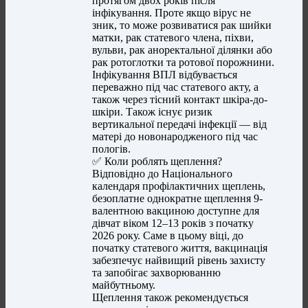
протягом двох років після
інфікування. Проте якщо вірус не
зник, то може розвиватися рак шийки
матки, рак статевого члена, піхви,
вульви, рак аноректальної ділянки або
рак ротоглотки та ротової порожнини.
Інфікування ВПЛ відбувається
переважно під час статевого акту, а
також через тісний контакт шкіра-до-
шкіри. Також існує ризик
вертикальної передачі інфекції — від
матері до новонародженого під час
пологів.
✅ Коли роблять щеплення?
Відповідно до Національного
календаря профілактичних щеплень,
безоплатне однократне щеплення 9-
валентною вакциною доступне для
дівчат віком 12–13 років з початку
2026 року. Саме в цьому віці, до
початку статевого життя, вакцинація
забезпечує найвищий рівень захисту
та запобігає захворюванню
майбутньому.
Щеплення також рекомендується