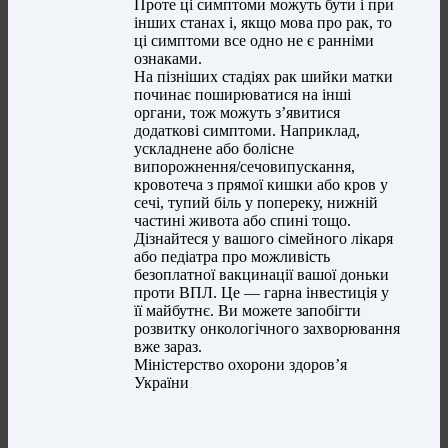
Проте ці симптоми можуть бути і при
інших станах і, якщо мова про рак, то
ці симптоми все одно не є ранніми
ознаками.
На пізніших стадіях рак шийки матки
починає поширюватися на інші
органи, тож можуть з’явитися
додаткові симптоми. Наприклад,
ускладнене або болісне
випорожнення/сечовипускання,
кровотеча з прямої кишки або кров у
сечі, тупий біль у попереку, нижній
частині живота або спині тощо.
Дізнайтеся у вашого сімейного лікаря
або педіатра про можливість
безоплатної вакцинації вашої доньки
проти ВПЛ. Це — гарна інвестиція у
її майбутнє. Ви можете запобігти
розвитку онкологічного захворювання
вже зараз.
Міністерство охорони здоров’я
України