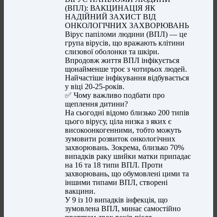
(ВПЛ): ВАКЦИНАЦІЯ ЯК
НАДІЙНИЙ ЗАХИСТ ВІД
ОНКОЛОГІЧНИХ ЗАХВОРЮВАНЬ
Вірус папіломи людини (ВПЛ) — це
група вірусів, що вражають клітини
слизової оболонки та шкіри.
Впродовж життя ВПЛ інфікується
щонайменше троє з чотирьох людей.
Найчастіше інфікування відбувається
у віці 20-25-років.
✅ Чому важливо подбати про
щеплення дитини?
На сьогодні відомо близько 200 типів
цього вірусу, ціла низка з яких є
високоонкогенними, тобто можуть
зумовити розвиток онкологічних
захворювань. Зокрема, близько 70%
випадків раку шийки матки припадає
на 16 та 18 типи ВПЛ. Проти
захворювань, що обумовлені цими та
іншими типами ВПЛ, створені
вакцини.
У 9 із 10 випадків інфекція, що
зумовлена ВПЛ, минає самостійно