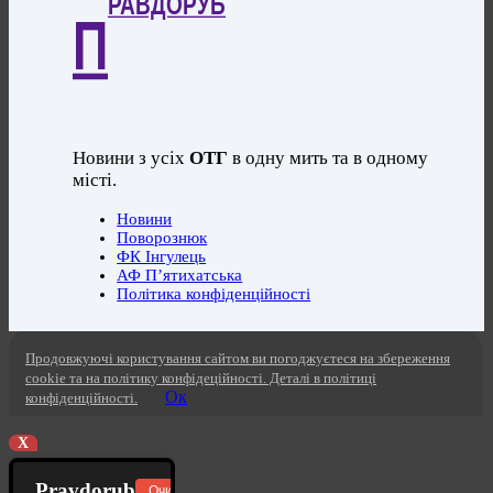
РАВДОРУБ
П
Новини з усіх
ОТГ
в одну мить та в одному
місті.
Новини
Поворознюк
ФК Інгулець
АФ П’ятихатська
Політика конфіденційності
Продовжуючі користування сайтом ви погоджуєтеся на збереження
cookie та на політику конфідеційності. Деталі в політиці
Ок
конфіденційності.
X
Pravdorub
Очистити