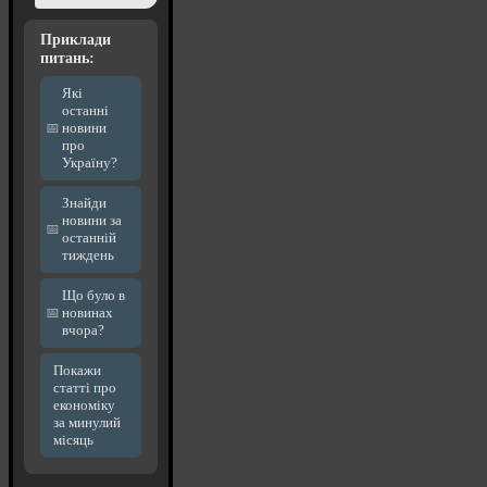
Приклади
питань:
Які
останні
новини
про
Україну?
Знайди
новини за
останній
тиждень
Що було в
новинах
вчора?
Покажи
статті про
економіку
за минулий
місяць