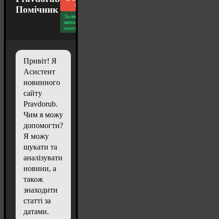
чат
Помічник
Залишилось
питань
сьогодні: 20
Привіт! Я
Асистент
новинного
сайту
Pravdorub.
Чим я можу
допомогти?
Я можу
шукати та
аналізувати
новини, а
також
знаходити
статті за
датами.