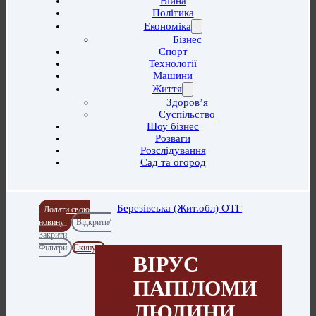
Війна
Політика
Економіка
Бізнес
Спорт
Технології
Машини
Життя
Здоров’я
Суспільство
Шоу бізнес
Розваги
Розслідування
Сад та огород
Березівська (Жит.обл) ОТГ
Додати свою
новину
Відкрити/
Закрити
Фільтри
Скинути
ВІРУС
ПАПІЛОМИ
ЛЮДИНИ