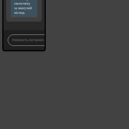
економіку
за минулий
місяць