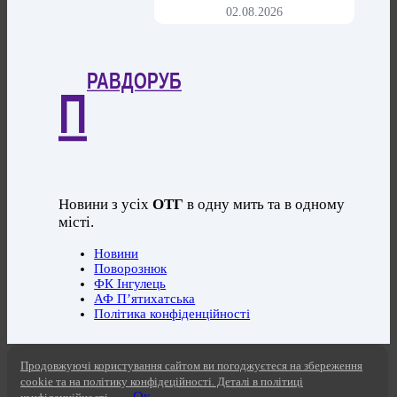
02.08.2026
РАВДОРУБ
П
Новини з усіх
ОТГ
в одну мить та в одному
місті.
Новини
Поворознюк
ФК Інгулець
АФ П’ятихатська
Політика конфіденційності
Продовжуючі користування сайтом ви погоджуєтеся на збереження
cookie та на політику конфідеційності. Деталі в політиці
Ок