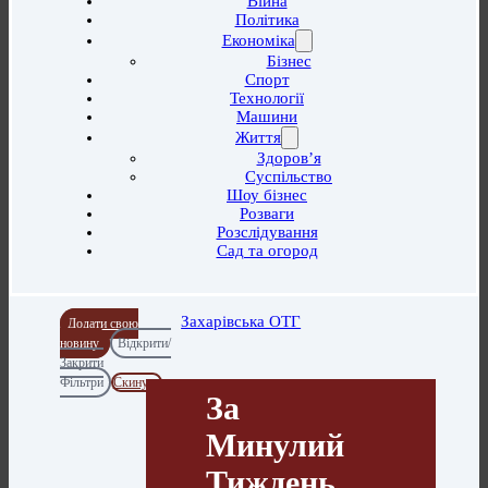
Війна
Політика
Економіка
Бізнес
Спорт
Технології
Машини
Життя
Здоров’я
Суспільство
Шоу бізнес
Розваги
Розслідування
Сад та огород
Захарівська ОТГ
Додати свою
новину
Відкрити/
Закрити
Фільтри
Скинути
За
Минулий
Тиждень