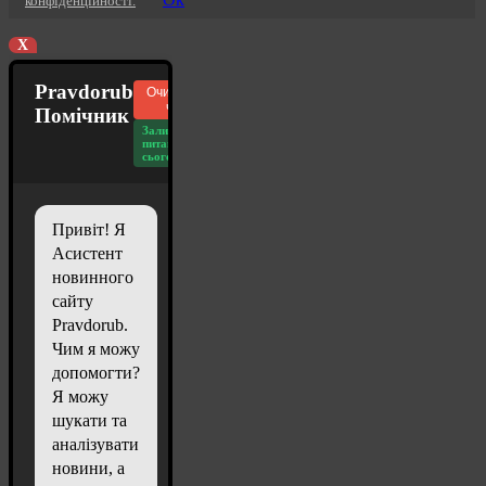
конфіденційності.
X
Pravdorub
Очистити
чат
Помічник
Залишилось
питань
сьогодні: 20
Привіт! Я
Асистент
новинного
сайту
Pravdorub.
Чим я можу
допомогти?
Я можу
шукати та
аналізувати
новини, а