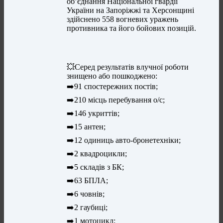
об’єднання Національної гвардії
України на Запоріжжі та Херсонщині
здійснено 558 вогневих уражень
противника та його бойових позицій.
💥Серед результатів влучної роботи
знищено або пошкоджено:
➡️91 спостережних постів;
➡️210 місць перебування о/с;
➡️146 укриттів;
➡️15 антен;
➡️12 одиниць авто-бронетехніки;
➡️2 квадроцикли;
➡️5 складів з БК;
➡️63 БПЛА;
➡️6 човнів;
➡️2 гаубиці;
➡️1 мотоцикл;