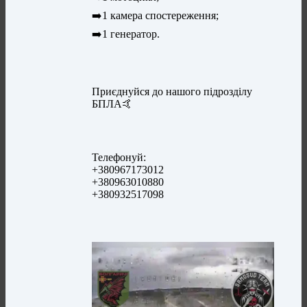
➡️1 камера спостереження;
➡️1 генератор.
Приєднуйся до нашого підрозділу
БПЛА🤙
Телефонуй:
+380967173012
+380963010880
+380932517098