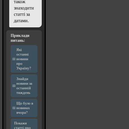
також
знаходити
статті за
датами.
Приклади
питань:
Які
останні
новини
про
Україну?
Знайди
новини за
останній
тиждень
Що було в
новинах
вчора?
Покажи
статті про