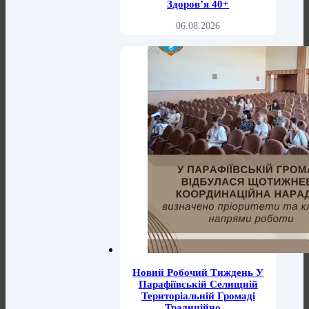
Здоров’я 40+
06.08.2026
Новий Робочий Тиждень У
Парафіївській Селищній
Територіальній Громаді
Традиційно…