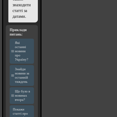
знаходити
статті за
датами.
Приклади
питань:
Які
останні
новини
про
Україну?
Знайди
новини за
останній
тиждень
Що було в
новинах
вчора?
Покажи
статті про