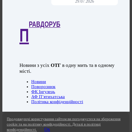
29.07.2026
РАВДОРУБ
П
Новини з усіх
ОТГ
в одну мить та в одному
місті.
Новини
Поворознюк
ФК Інгулець
АФ П’ятихатська
Політика конфіденційності
Продовжуючі користування сайтом ви погоджуєтеся на збереження
cookie та на політику конфідеційності. Деталі в політиці
Ок
конфіденційності.