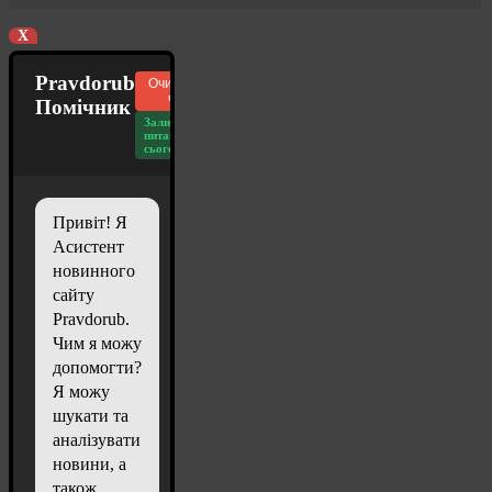
X
Pravdorub
Очистити
чат
Помічник
Залишилось
питань
сьогодні: 20
Привіт! Я
Асистент
новинного
сайту
Pravdorub.
Чим я можу
допомогти?
Я можу
шукати та
аналізувати
новини, а
також