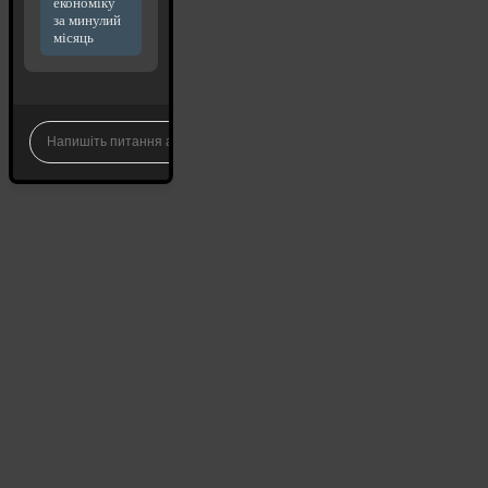
економіку
за минулий
місяць