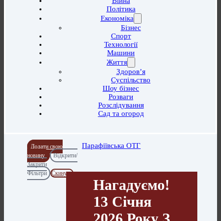
Війна
Політика
Економіка
Бізнес
Спорт
Технології
Машини
Життя
Здоров’я
Суспільство
Шоу бізнес
Розваги
Розслідування
Сад та огород
Парафіївська ОТГ
Додати свою
новину
Відкрити/
Закрити
Фільтри
Скинути
Нагадуємо!
13 Січня
2026 Року З