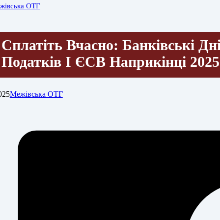
жівська ОТГ
Сплатіть Вчасно: Банківські Дн
Податків І ЄСВ Наприкінці 202
025
Межівська ОТГ