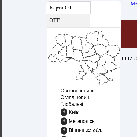
Ме
Карта ОТГ
ОТГ
19.12.2
Світові новини
Огляд новин
Глобальні
+
Kиїв
+
Mегаполіси
+
Вінницька обл.