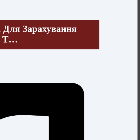
і Для Зарахування
5 Т…