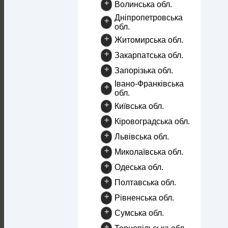
+
Волинська обл.
Дніпропетровська
+
обл.
+
Житомирська обл.
+
Закарпатська обл.
+
Запорізька обл.
Івано-Франківська
+
обл.
+
Київська обл.
+
Кіровоградська обл.
+
Львівська обл.
+
Миколаївська обл.
+
Одеська обл.
+
Полтавська обл.
+
Рівненська обл.
+
Сумська обл.
+