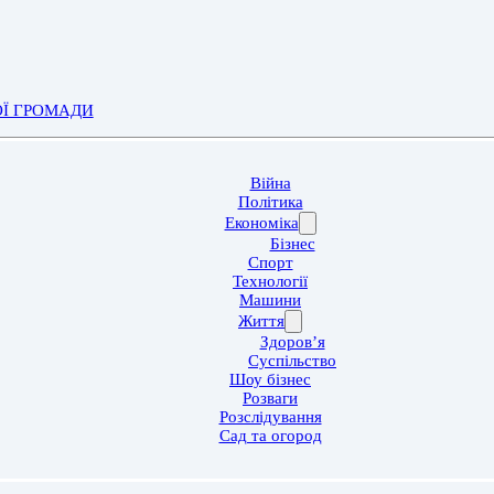
ОЇ ГРОМАДИ
Війна
Політика
Економіка
Бізнес
Спорт
Технології
Машини
Життя
Здоров’я
Суспільство
Шоу бізнес
Розваги
Розслідування
Сад та огород