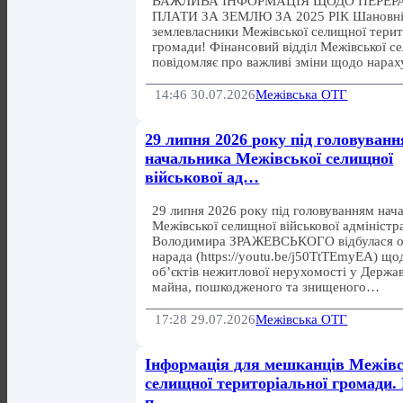
ВАЖЛИВА ІНФОРМАЦІЯ ЩОДО ПЕРЕ
ПЛАТИ ЗА ЗЕМЛЮ ЗА 2025 РІК Шановні 
землевласники Межівської селищної терит
громади! Фінансовий відділ Межівської с
повідомляє про важливі зміни щодо нара
14:46 30.07.2026
Межівська ОТГ
29 липня 2026 року під головуван
начальника Межівської селищної
військової ад…
29 липня 2026 року під головуванням нач
Межівської селищної військової адміністра
Володимира ЗРАЖЕВСЬКОГО відбулася о
нарада (https://youtu.be/j50TtTEmyEA) що
об’єктів нежитлової нерухомості у Держа
майна, пошкодженого та знищеного…
17:28 29.07.2026
Межівська ОТГ
Інформація для мешканців Межівс
селищної територіальної громади. 
п…