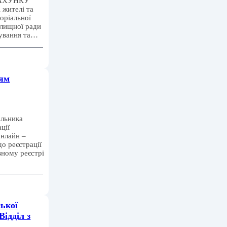
РАХУНКУ
жителі та
оріальної
елищної ради
хування та…
ням
альника
ції
нлайн –
до реєстрації
вному реєстрі
ької
Відділ з