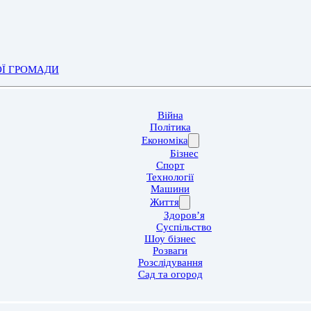
ОЇ ГРОМАДИ
Війна
Політика
Економіка
Бізнес
Спорт
Технології
Машини
Життя
Здоров’я
Суспільство
Шоу бізнес
Розваги
Розслідування
Сад та огород