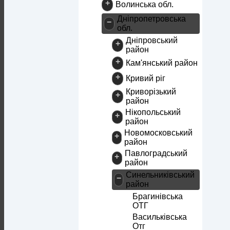
+
Волинська обл.
Дніпропетровська
−
обл.
Дніпровський
+
район
+
Кам'янський район
+
Кривий ріг
Криворізький
+
район
Нікопольський
+
район
Новомосковський
+
район
Павлоградський
+
район
Синельниківський
−
район
Брагинівська
ОТГ
Васильківська
Отг