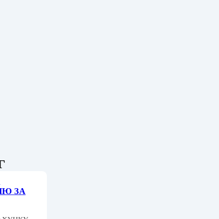
Г
О
ЛЮ ЗА