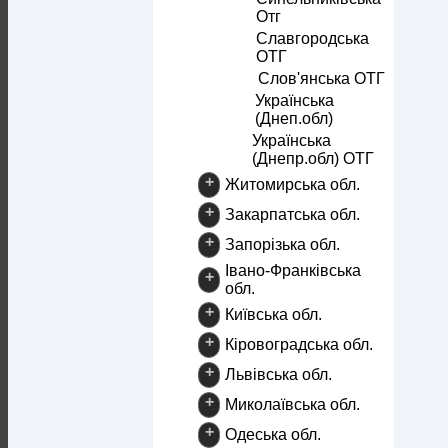
Отг
Славгородська
ОТГ
Слов'янська ОТГ
Українська
(Днеп.обл)
Українська
(Днепр.обл) ОТГ
+
Житомирська обл.
+
Закарпатська обл.
+
Запорізька обл.
Івано-Франківська
+
обл.
+
Київська обл.
+
Кіровоградська обл.
+
Львівська обл.
+
Миколаївська обл.
+
Одеська обл.