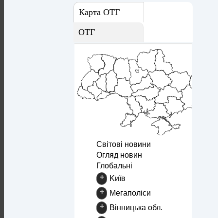
Карта ОТГ
ОТГ
Світові новини
Огляд новин
Глобальні
+
Kиїв
+
Mегаполіси
+
Вінницька обл.