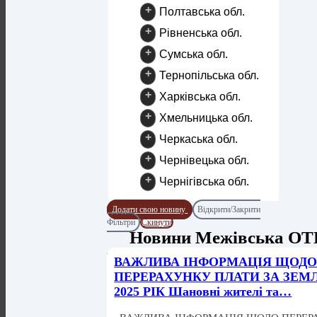
+
Полтавська обл.
+
Рівненська обл.
+
Сумська обл.
+
Тернопільська обл.
+
Харківська обл.
+
Хмельницька обл.
+
Черкаська обл.
+
Чернівецька обл.
+
Чернігівська обл.
Додати свою новину
Відкрити/Закрити
Фільтри
Скинути
Новини Межівська ОТ
ВАЖЛИВА ІНФОРМАЦІЯ ЩОД
ПЕРЕРАХУНКУ ПЛАТИ ЗА ЗЕМ
2025 РІК Шановні жителі та…