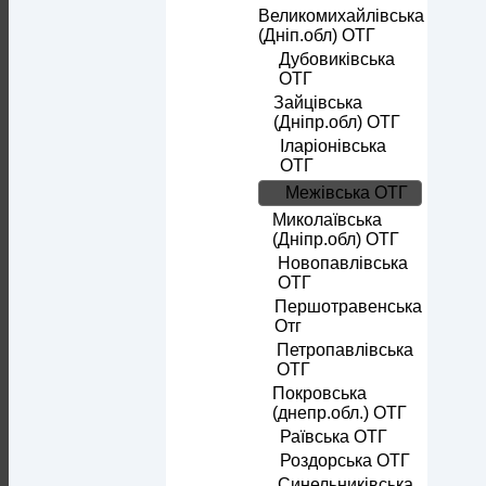
Великомихайлівська
(Дніп.обл) ОТГ
Дубовиківська
ОТГ
Зайцівська
(Дніпр.обл) ОТГ
Іларіонівська
ОТГ
Межівська ОТГ
Миколаївська
(Дніпр.обл) ОТГ
Новопавлівська
ОТГ
Першотравенська
Отг
Петропавлівська
ОТГ
Покровська
(днепр.обл.) ОТГ
Раївська ОТГ
Роздорська ОТГ
Синельниківська