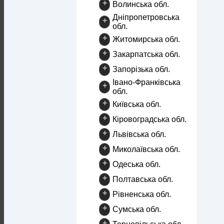
+
Волинська обл.
Дніпропетровська
+
обл.
+
Житомирська обл.
+
Закарпатська обл.
+
Запорізька обл.
Івано-Франківська
+
обл.
+
Київська обл.
+
Кіровоградська обл.
+
Львівська обл.
+
Миколаївська обл.
+
Одеська обл.
+
Полтавська обл.
+
Рівненська обл.
+
Сумська обл.
+