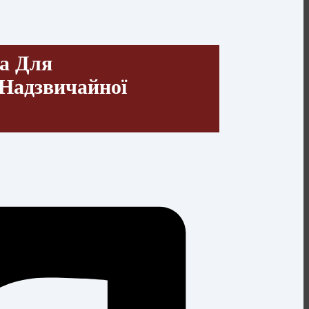
а Для
 Надзвичайної