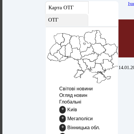
Іч
Карта ОТГ
ОТГ
14.01.2
Світові новини
Огляд новин
Глобальні
+
Kиїв
+
Mегаполіси
+
Вінницька обл.