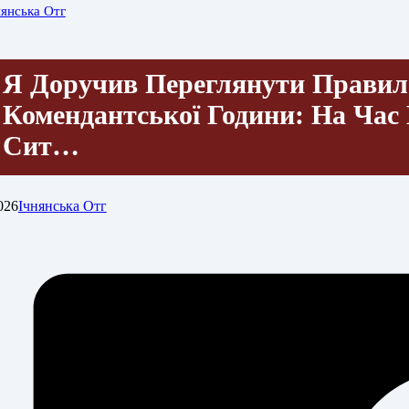
нянська Отг
Я Доручив Переглянути Правил
Комендантської Години: На Час
Сит…
026
Ічнянська Отг