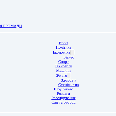
ОЇ ГРОМАДИ
Війна
Політика
Економіка
Бізнес
Спорт
Технології
Машини
Життя
Здоров’я
Суспільство
Шоу бізнес
Розваги
Розслідування
Сад та огород