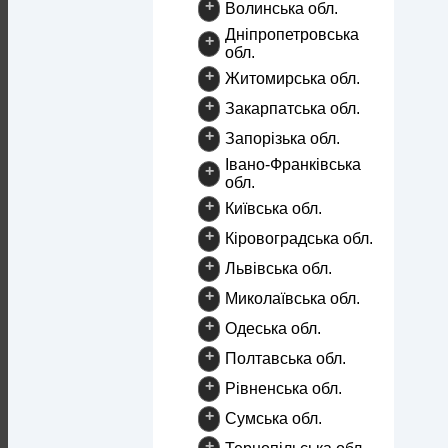
+
Волинська обл.
Дніпропетровська
+
обл.
+
Житомирська обл.
+
Закарпатська обл.
+
Запорізька обл.
Івано-Франківська
+
обл.
+
Київська обл.
+
Кіровоградська обл.
+
Львівська обл.
+
Миколаївська обл.
+
Одеська обл.
+
Полтавська обл.
+
Рівненська обл.
+
Сумська обл.
+