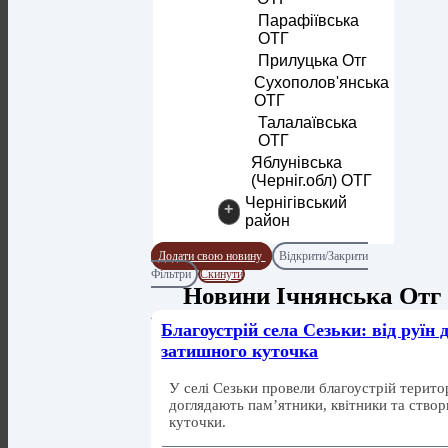
Парафіївська
ОТГ
Прилуцька Отг
Сухополов'янська
ОТГ
Талалаївська
ОТГ
Яблунівська
(Черніг.обл) ОТГ
Чернігівський
+
район
Додати свою новину
Відкрити/Закрити
Фільтри
Скинути
Новини Ічнянська Отг
Благоустрій села Сезьки: від руїн 
затишного куточка
У селі Сезьки провели благоустрій терито
доглядають пам’ятники, квітники та ство
куточки.