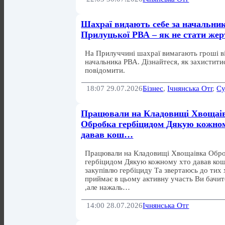
Шахраї видають себе за начальни
Прилуцької РВА – як не стати же
На Прилуччині шахраї вимагають гроші ві
начальника РВА. Дізнайтеся, як захистити
повідомити.
18:07 29.07.2026
Бізнес
,
Ічнянська Отг
,
Су
Працювали на Кладовищі Хвощаі
Обробка гербіцидом Дякую кожно
давав кош…
Працювали на Кладовищі Хвощаівка Обр
гербіцидом Дякую кожному хто давав кош
закупівлю гербіциду Та звертаюсь до тих 
приймає в цьому активну участь Ви бачит
,але нажаль…
14:00 28.07.2026
Ічнянська Отг