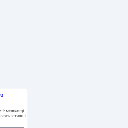
до
рії: мешканці
рюють затишні