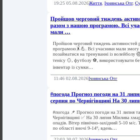
19:25 05.08.2026
Життя
,
Ічнянська Отг
,
Су
Пройшов черговий тиждень актив
разом з нашою програмою. Всі уч
мали …
Пройшов черговий тиждень активностей 
програмою🤸💪. Всі учасники мали змогу в
позайматися на тренуванні із волейболу 
тенісу 🥎, футболу ⚽, використовувати б
інвентар із сумки…
11:46 02.08.2026
Ічнянська Отг
#погода Прогноз погоди на 31 липн
серпня по Чернігівщині На 30 ли
#погода 📌 Прогноз погоди на 31 липня та
Чернігівщині ✅ На 30 липня Мінлива хмар
опадів. Вітер північно-західний 5-10 м/с.
по області вночі 9-14º, вдень…
22:03 30.07.2026
Ічнянська Отг