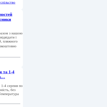
спільство
ностей
асники
разом з нашою
ідвідати і
, пляжного
езкоштовно
я та 1-4
пн…
 1-4 серпня по
ність, без
 Температура