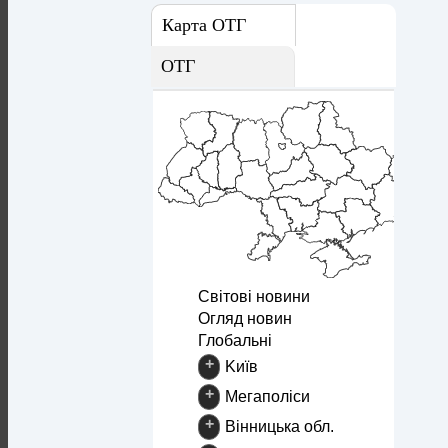
Карта ОТГ
ОТГ
Світові новини
Огляд новин
Глобальні
+
Kиїв
+
Mегаполіси
+
Вінницька обл.