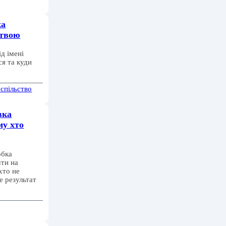
ка
ртвою
д імені
ся та куди
спільство
вка
му хто
обка
ти на
хто не
е результат