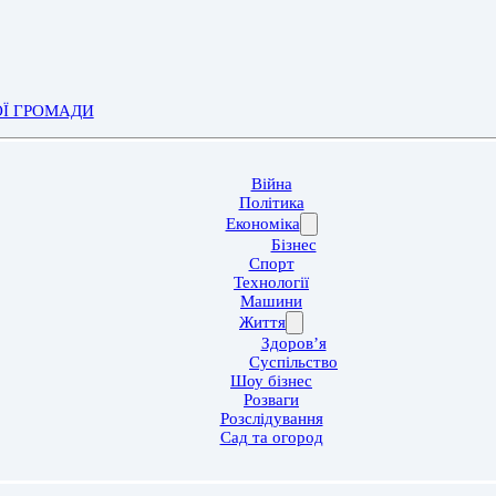
ОЇ ГРОМАДИ
Війна
Політика
Економіка
Бізнес
Спорт
Технології
Машини
Життя
Здоров’я
Суспільство
Шоу бізнес
Розваги
Розслідування
Сад та огород