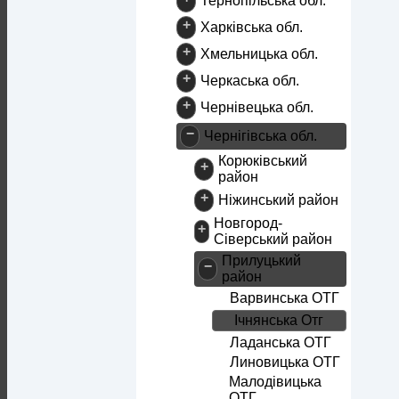
Тернопільська обл.
+
Харківська обл.
+
Хмельницька обл.
+
Черкаська обл.
+
Чернівецька обл.
−
Чернігівська обл.
Корюківський
+
район
+
Ніжинський район
Новгород-
+
Сіверський район
Прилуцький
−
район
Варвинська ОТГ
Ічнянська Отг
Ладанська ОТГ
Линовицька ОТГ
Малодівицька
ОТГ