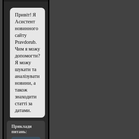
Привіт! Я
Асистент
новинного
сайту
Pravdorub.
Чим я можу
допомогти?
Я можу
шукати та
аналізувати
новини, а
також
знаходити
статті за
датами.
Приклади
питань: