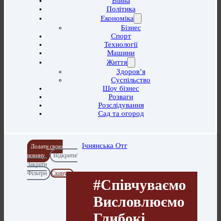
Війна
Політика
Економіка
Бізнес
Спорт
Технології
Машини
Життя
Здоров’я
Суспільство
Шоу бізнес
Розваги
Розслідування
Сад та огород
Ічнянська Отг
Додати свою
новину
Відкрити/
Закрити
Фільтри
Скинути
#співчуваємо
Висловлюємо
Глибокі