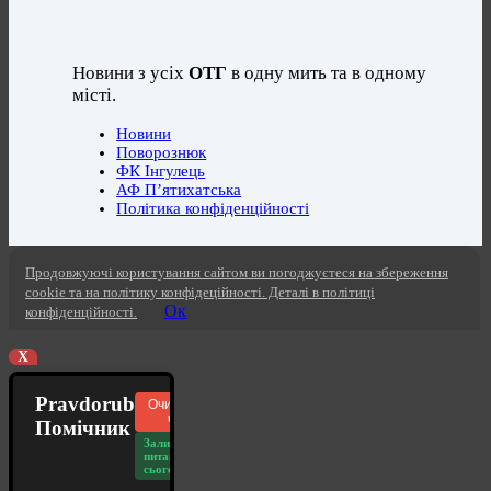
Новини з усіх
ОТГ
в одну мить та в одному
місті.
Новини
Поворознюк
ФК Інгулець
АФ П’ятихатська
Політика конфіденційності
Продовжуючі користування сайтом ви погоджуєтеся на збереження
cookie та на політику конфідеційності. Деталі в політиці
Ок
конфіденційності.
X
Pravdorub
Очистити
чат
Помічник
Залишилось
питань
сьогодні: 20