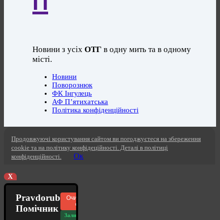
Новини з усіх
ОТГ
в одну мить та в одному
місті.
Новини
Поворознюк
ФК Інгулець
АФ П’ятихатська
Політика конфіденційності
Продовжуючі користування сайтом ви погоджуєтеся на збереження
cookie та на політику конфідеційності. Деталі в політиці
Ок
конфіденційності.
X
Pravdorub
Очистити
чат
Помічник
Залишилось