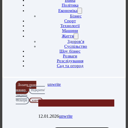
Війна
Політика
Економіка
Бізнес
Спорт
Технології
Машини
Життя
Здоров’я
Суспільство
Шоу бізнес
Розваги
Розслідування
Сад та огород
unwrite
Додати свою
новину
Відкрити/
Закрити
Фільтри
Скинути
12.01.2026
unwrite