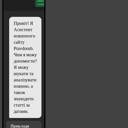
питань
сьогодні: 20
Привіт! Я
Асистент
новинного
сайту
Pravdorub.
Чим я можу
допомогти?
Я можу
шукати та
аналізувати
новини, а
також
знаходити
статті за
датами.
Приклади