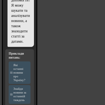
допомогти?
Я можу
шукати та
аналізувати
новини, а
також
знаходити
статті за
датами.
Приклади
питань:
Які
останні
новини
про
Україну?
Знайди
новини за
останній
тиждень