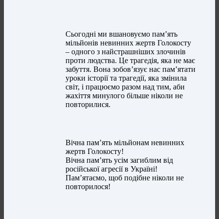
Сьогодні ми вшановуємо пам’ять
мільйонів невинних жертв Голокосту
– одного з найстрашніших злочинів
проти людства. Це трагедія, яка не має
забуття. Вона зобов’язує нас пам’ятати
уроки історії та трагедії, яка змінила
світ, і працюємо разом над тим, аби
жахіття минулого більше ніколи не
повторилися.
Вічна пам’ять мільйонам невинних
жертв Голокосту!
Вічна пам’ять усім загиблим від
російської агресії в Україні!
Пам’ятаємо, щоб подібне ніколи не
повторилося!