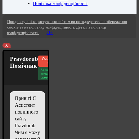
Політика конфіденційності
Продовжуючі користування сайтом ви погоджуєтеся на збереження
cookie та на політику конфідеційності. Деталі в політиці
Ок
конфіденційності.
X
Pravdorub
Очистити
чат
Помічник
Залишилось
питань
сьогодні: 20
Привіт! Я
Асистент
новинного
сайту
Pravdorub.
Чим я можу