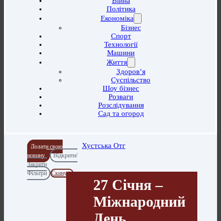
Війна
Політика
Економіка
Бізнес
Спорт
Технології
Машини
Життя
Здоров’я
Суспільство
Шоу бізнес
Розваги
Розслідування
Сад та огород
Хустська Отг
Додати свою
новину
Відкрити/
Закрити
Фільтри
Скинути
27 Січня –
Міжнародний
День