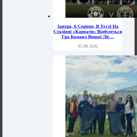
Завтра, 6 Серпня, В Хусті На
Стадіоні «Карпати» Відбудеться
Гра Команд Вищої Ліг…
05.08.2026