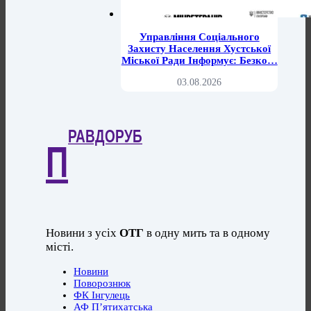
Управління Соціального
Захисту Населення Хустської
Міської Ради Інформує: Безко…
03.08.2026
РАВДОРУБ
П
Новини з усіх
ОТГ
в одну мить та в одному
місті.
Новини
Поворознюк
ФК Інгулець
АФ П’ятихатська