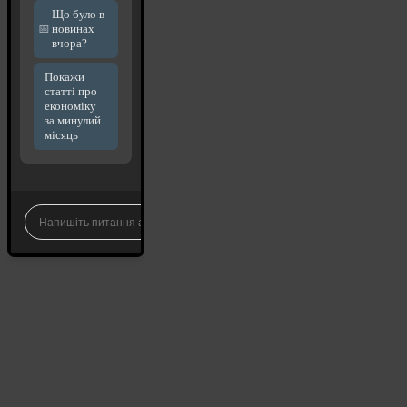
Що було в
новинах
вчора?
Покажи
статті про
економіку
за минулий
місяць