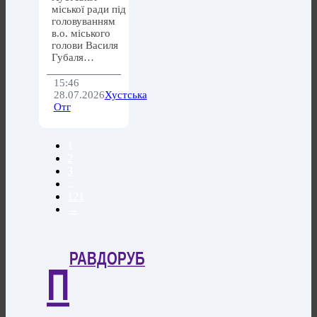
міської ради під
головуванням
в.о. міського
голови Василя
Губаля…
15:46
28.07.2026
Хустська
Отг
1
2
3
…
121
→
РАВДОРУБ
П