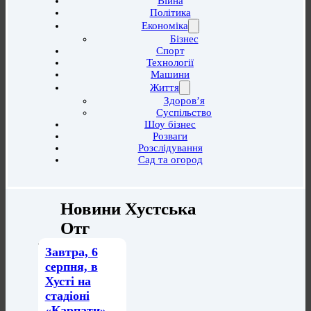
Війна
Політика
Економіка
Бізнес
Спорт
Технології
Машини
Життя
Здоров’я
Суспільство
Шоу бізнес
Розваги
Розслідування
Сад та огород
Новини Хустська
Отг
Завтра, 6
серпня, в
Хусті на
стадіоні
«Карпати»