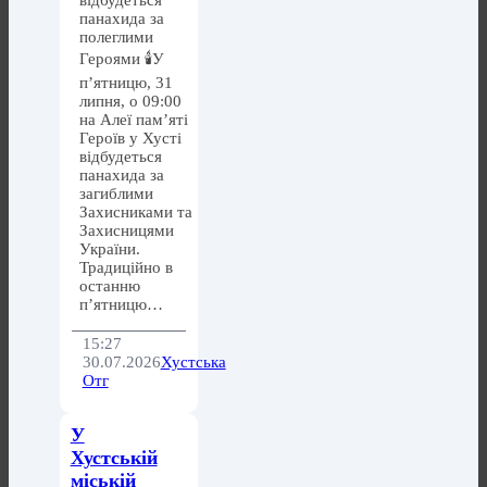
відбудеться
панахида за
полеглими
Героями 🕯️У
п’ятницю, 31
липня, о 09:00
на Алеї пам’яті
Героїв у Хусті
відбудеться
панахида за
загиблими
Захисниками та
Захисницями
України.
Традиційно в
останню
п’ятницю…
15:27
30.07.2026
Хустська
Отг
У
Хустській
міській