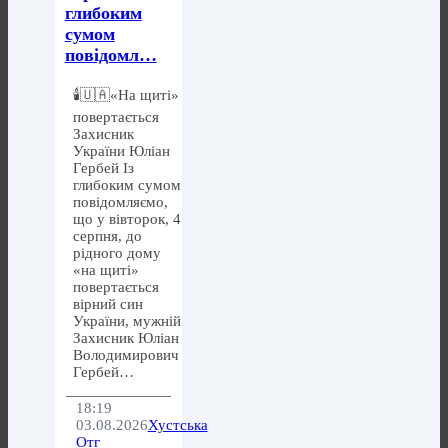
глибоким
сумом
повідомл…
🕯️🇺🇦«На щиті»
повертається
Захисник
України Юліан
Гербей Із
глибоким сумом
повідомляємо,
що у вівторок, 4
серпня, до
рідного дому
«на щиті»
повертається
вірний син
України, мужній
Захисник Юліан
Володимирович
Гербей…
18:19
03.08.2026
Хустська
Отг