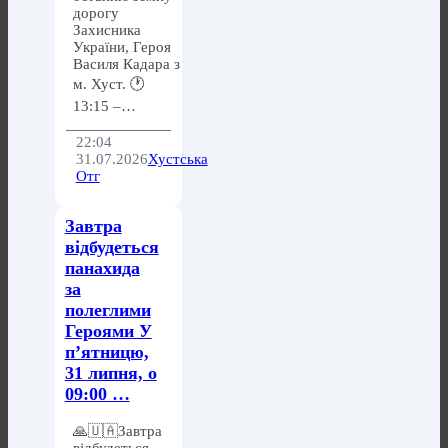
дорогу
Захисника
України, Героя
Василя Кадара з
м. Хуст. 🕐
13:15 –…
22:04
31.07.2026
Хустська
Отг
Завтра
відбудеться
панахида
за
полеглими
Героями У
п’ятницю,
31 липня, о
09:00 …
🙏🇺🇦Завтра