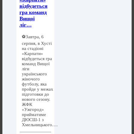
відбудеться
гра команд
Вищої
ліг…
⚽️Завтра, 6
серпня, в Хусті
на стадіоні
«Карпати»
відбудеться гра
команд Вищої
ліги
українського
жіночого
футболу, яка
пройде у межах
підготовки до
нового сезону.
ЖФК
«Ужгород»
прийматиме
ДЮСШ-1 з
Хмельницького….