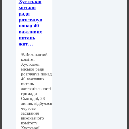
Хустської
міської
ради
розглянув
понад 40
важливих
питань
жит…
📃Виконавчий
комітет
Хустської
міської ради
розглянув понад
40 важливих
питань
життєдіяльності
громади
Сьогодні, 28
липня, відбулося
чергове
засідання
виконавчого
комітету
Хустської