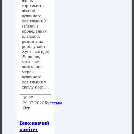
вдень
горітимуть
ліхтарі
вуличного
освітлення У
зв’язку з
проведенням
планових
ремонтних
робіт у місті
Хуст сьогодні,
29 липня,
можливе
включення
мережі
вуличного
освітлення у
світлу пору…
09:25
29.07.2026
Хустська
Отг
Виконавчий
комітет