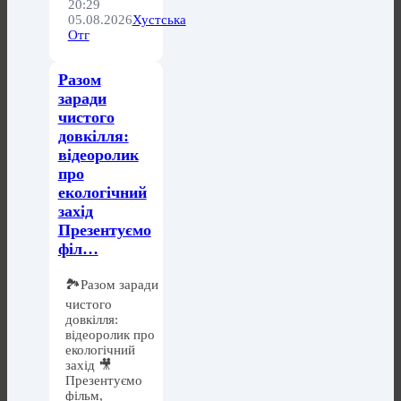
20:29
05.08.2026
Хустська
Отг
Разом
заради
чистого
довкілля:
відеоролик
про
екологічний
захід
Презентуємо
філ…
🏞️Разом заради
чистого
довкілля:
відеоролик про
екологічний
захід 🎥
Презентуємо
фільм,