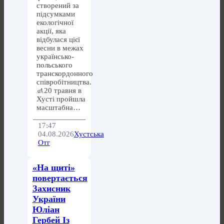
створений за
підсумками
екологічної
акції, яка
відбулася цієї
весни в межах
українсько-
польського
транскордонного
співробітництва.
🚮20 травня в
Хусті пройшла
масштабна…
17:47
04.08.2026
Хустська
Отг
«На щиті»
повертається
Захисник
України
Юліан
Гербей Із