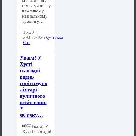
міської ради
взяли участь у
важливому
навчальному
тренінгу…
15:20
29.07.2026
Хустська
Отг
Увага! У
Хусті
сьогодні
вдень
горітимуть
ліхтарі
вуличного
освітлення
У
зв’язку…
📢💡Увага! У
Хусті сьогодні