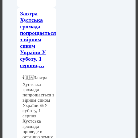
Завтра
Хустська
громада
попрощається
з вірним
сином
України У
суботу, 1
серпня,…
🕯️🇺🇦Завтра
Хустська
громада
попрощається з
вірним сином
України 🙏У
суботу, 1
серпня,
Хустська
громада
проведе в
останню земну