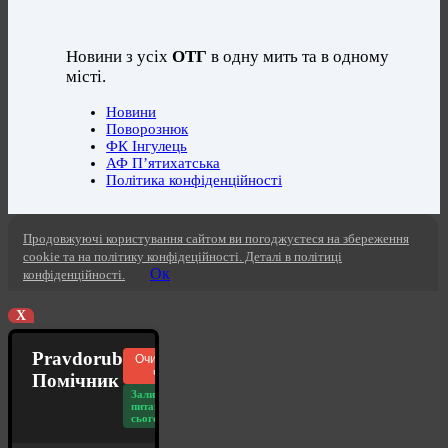
Новини з усіх
ОТГ
в одну мить та в одному
місті.
Новини
Поворознюк
ФК Інгулець
АФ П’ятихатська
Політика конфіденційності
Продовжуючі користування сайтом ви погоджуєтеся на збереження
cookie та на політику конфідеційності. Деталі в політиці
Ок
конфіденційності.
X
Pravdorub
Очистити
чат
Помічник
Залишилось
питань
сьогодні: 20