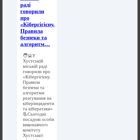
раді
говорили
про
«Кібергігієну.
Правила
безпеки та
алгоритм…
🧑‍💻У
Хустській
міській раді
говорили про
«Кібергігієну.
Правила
безпеки та
алгоритми
реагування на
кіберінциденти
та кібератаки»
📃Сьогодні
посадові особи
виконавчого
комітету
Хустської