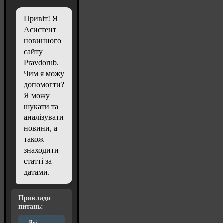
Привіт! Я
Асистент
новинного
сайту
Pravdorub.
Чим я можу
допомогти?
Я можу
шукати та
аналізувати
новини, а
також
знаходити
статті за
датами.
Приклади
питань:
Які