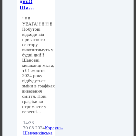
дні!!!
Ша…
‼️‼️‼️
УВАГА!!!‼️‼️‼️‼️
Побутові
відходи від
приватного
сектору
вивозитимуть у
будні дні!!!
Шановні
мешканці міста,
з 01 жовтня
2024 року
відбудуться
зміни в графіках
вивезення
сміття. Нові
графіки ви
отримаєте у
вересні…
14:33
30.08.2024
Корсунь-
Шевченківська