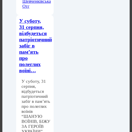
Шевченківська
Отг
У суботу,
31 серпня,
відбудеться
патріотичний
забіг в
пам’ять
про
полеглих
воїні…
У суботу, 31
серпня,
відбудеться
патріотичний
забіг в пам’ять
про полеглих
воїнів
“ШАНУЮ
ВОЇНІВ, БІЖУ
ЗА ГЕРОЇВ
УКРАЇНИ”.