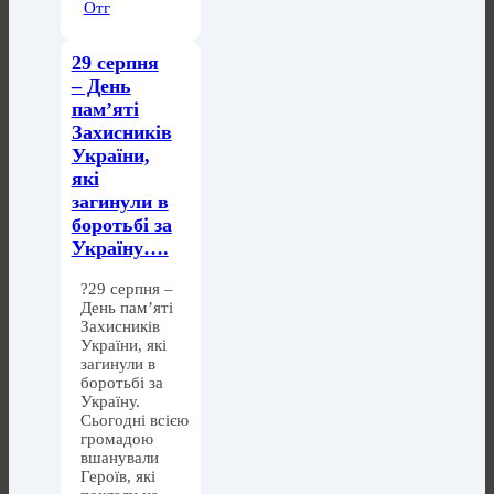
Отг
29 серпня
– День
пам’яті
Захисників
України,
які
загинули в
боротьбі за
Україну….
?29 серпня –
День пам’яті
Захисників
України, які
загинули в
боротьбі за
Україну.
Сьогодні всією
громадою
вшанували
Героїв, які