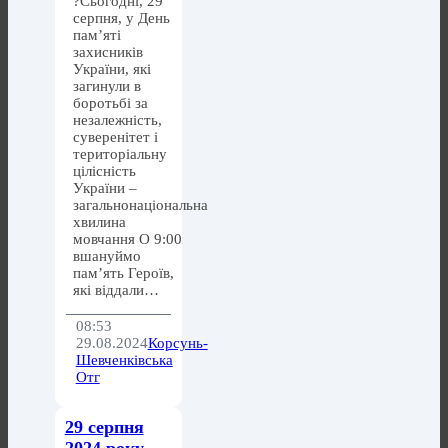
?Сьогодні, 29
серпня, у День
пам’яті
захисників
України, які
загинули в
боротьбі за
незалежність,
суверенітет і
територіальну
цілісність
України –
загальнонаціональна
хвилина
мовчання О 9:00
вшануймо
пам’ять Героїв,
які віддали…
08:53
29.08.2024
Корсунь-
Шевченківська
Отг
29 серпня