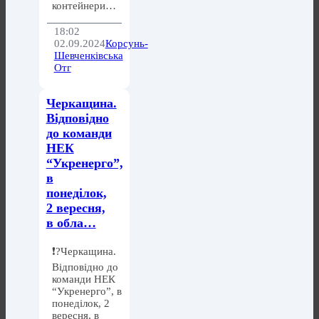
контейнери…
18:02
02.09.2024
Корсунь-
Шевченківська
Отг
Черкащина.
Відповідно
до команди
НЕК
“Укренерго”,
в
понеділок,
2 вересня,
в обла…
❗️?Черкащина.
Відповідно до
команди НЕК
“Укренерго”, в
понеділок, 2
вересня, в