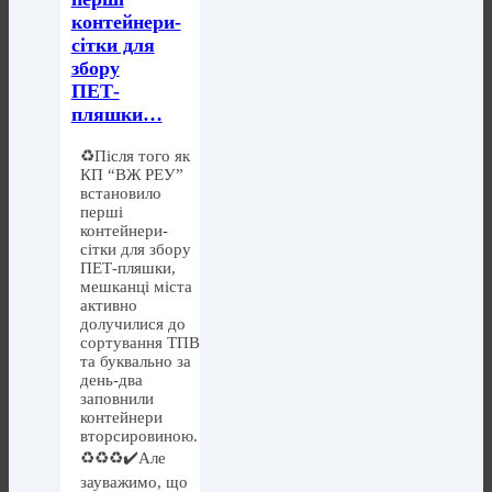
контейнери-
сітки для
збору
ПЕТ-
пляшки…
♻️Після того як
КП “ВЖ РЕУ”
встановило
перші
контейнери-
сітки для збору
ПЕТ-пляшки,
мешканці міста
активно
долучилися до
сортування ТПВ
та буквально за
день-два
заповнили
контейнери
вторсировиною.
♻️♻️♻️✔️Але
зауважимо, що