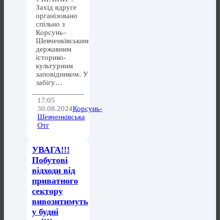
Захід вдруге
організовано
спільно з
Корсунь–
Шевченківським
державним
історико-
культурним
заповідником. У
забігу…
17:05
30.08.2024
Корсунь-
Шевченківська
Отг
УВАГА!!!
Побутові
відходи від
приватного
сектору
вивозитимуть
у будні