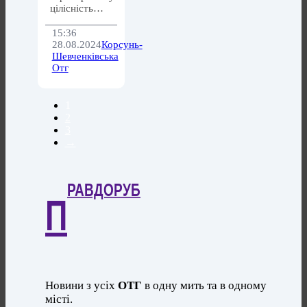
цілісність…
15:36
28.08.2024
Корсунь-
Шевченківська
Отг
1
2
3
→
РАВДОРУБ
П
Новини з усіх
ОТГ
в одну мить та в одному
місті.