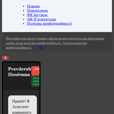
Новини
Поворознюк
ФК Інгулець
АФ П’ятихатська
Політика конфіденційності
Продовжуючі користування сайтом ви погоджуєтеся на збереження
cookie та на політику конфідеційності. Деталі в політиці
Ок
конфіденційності.
X
Pravdorub
Очистити
чат
Помічник
Залишилось
питань
сьогодні: 20
Привіт! Я
Асистент
новинного