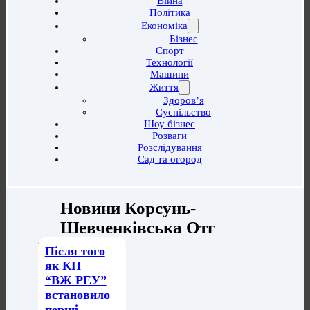
Війна
Політика
Економіка
Бізнес
Спорт
Технології
Машини
Життя
Здоров’я
Суспільство
Шоу бізнес
Розваги
Розслідування
Сад та огород
Новини Корсунь-
Шевченківська Отг
Після того
як КП
“ВЖ РЕУ”
встановило
перші