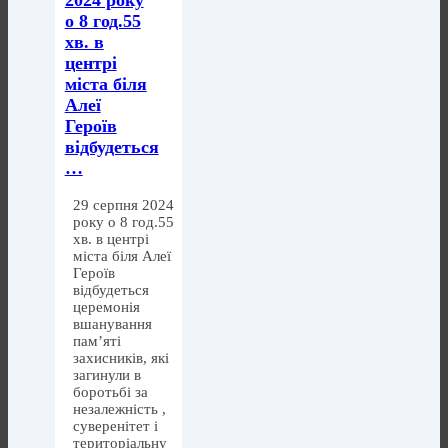
2024 року
о 8 год.55
хв. в
центрі
міста біля
Алеї
Героїв
відбудеться
…
29 серпня 2024
року о 8 год.55
хв. в центрі
міста біля Алеї
Героїв
відбудеться
церемонія
вшанування
пам’яті
захисників, які
загинули в
боротьбі за
незалежність ,
суверенітет і
територіальну