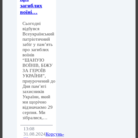
загиблих
воїні…
Сьогодні
відбувся
Всеукраїнський
патріотичний
забіг у пам’ять
про загиблих
воїнів
“ШАНУЮ
ВОЇНІВ, БІЖУ
ЗА ГЕРОЇВ
УКРАЇНИ”,
приурочений до
Дня пам’яті
захисників
України, який
ми щорічно
відзначаємо 29
серпня. Ми
зібралися,…
13:08
31.08.2024
Корсунь-