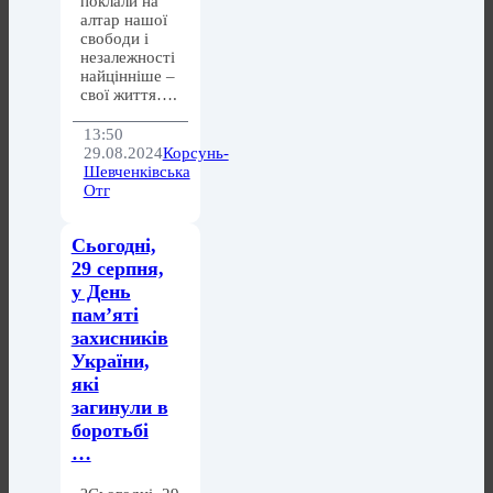
поклали на
алтар нашої
свободи і
незалежності
найцінніше –
свої життя….
13:50
29.08.2024
Корсунь-
Шевченківська
Отг
Сьогодні,
29 серпня,
у День
пам’яті
захисників
України,
які
загинули в
боротьбі
…