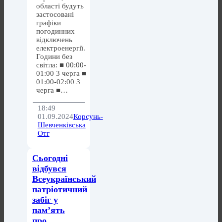
області будуть
застосовані
графіки
погодинних
відключень
електроенергії.
Години без
світла: ■ 00:00-
01:00 3 черга ■
01:00-02:00 3
черга ■…
18:49
01.09.2024
Корсунь-
Шевченківська
Отг
Сьогодні
відбувся
Всеукраїнський
патріотичний
забіг у
пам’ять
про