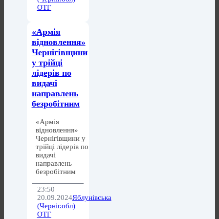
ОТГ
«Армія
відновлення»
Чернігівщини
у трійці
лідерів по
видачі
направлень
безробітним
«Армія
відновлення»
Чернігівщини у
трійці лідерів по
видачі
направлень
безробітним
23:50
20.09.2024
Яблунівська
(Черніг.обл)
ОТГ