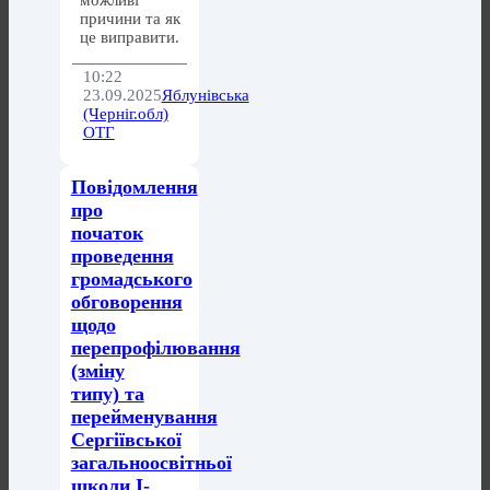
можливі
причини та як
це виправити.
10:22
23.09.2025
Яблунівська
(Черніг.обл)
ОТГ
Повідомлення
про
початок
проведення
громадського
обговорення
щодо
перепрофілювання
(зміну
типу) та
перейменування
Сергіївської
загальноосвітньої
школи І-