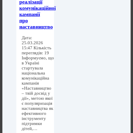
реалізації
комунікаційної
кампанії
про
наставництво
Дата:
25.03.2026
15:47 Кількість
переглядів: 19
Інформуємо, що
в Україні
стартувала
національна
комунікаційна
кампанія
«Наставництво
– твій досвід у
дії», метою якої
є популяризація
наставництва як
ефективного
інструменту
підтримки
дітей,…