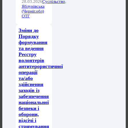
28.03.2026
Суспільство
,
Яблунівська
(Черніг.обл)
ОТГ
Зміни до
Порядку
формування
та ведення
Реєстру
волонтерів
антитерористичної
операції
та/або
здійснення
заходів із
забезпечення
національної
безпеки і
оборони,
відсічі і
стримування