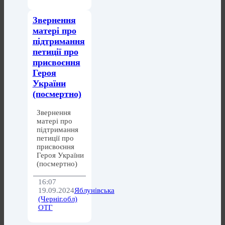
Звернення
матері про
підтримання
петиції про
присвоєння
Героя
України
(посмертно)
Звернення
матері про
підтримання
петиції про
присвоєння
Героя України
(посмертно)
16:07
19.09.2024
Яблунівська
(Черніг.обл)
ОТГ