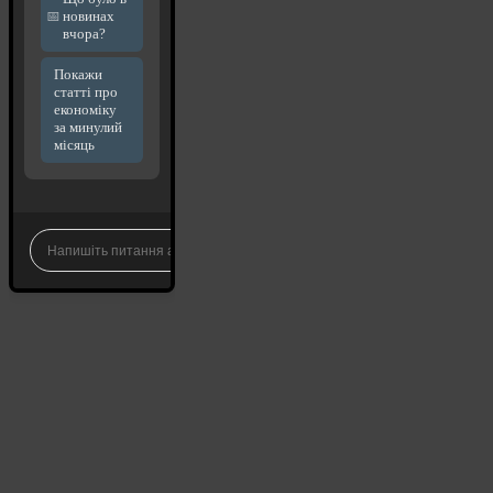
новинах
вчора?
Покажи
статті про
економіку
за минулий
місяць