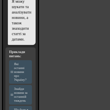
Я можу
шукати та
аналізувати
новини, а
також
знаходити
статті за
датами.
Приклади
питань:
Які
останні
новини
про
Україну?
Знайди
новини за
останній
тиждень
Що було в