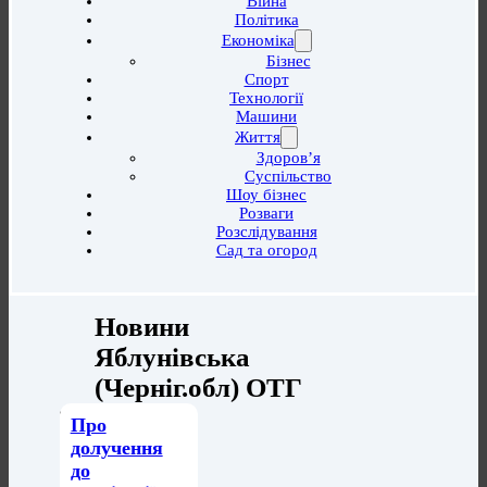
Війна
Політика
Економіка
Бізнес
Спорт
Технології
Машини
Життя
Здоров’я
Суспільство
Шоу бізнес
Розваги
Розслідування
Сад та огород
Новини
Яблунівська
(Черніг.обл) ОТГ
Про
долучення
до