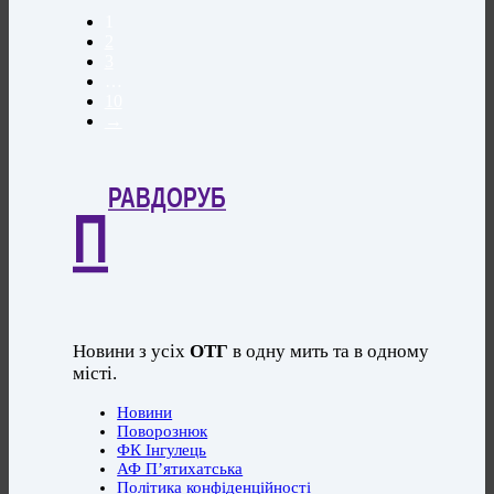
1
2
3
…
10
→
РАВДОРУБ
П
Новини з усіх
ОТГ
в одну мить та в одному
місті.
Новини
Поворознюк
ФК Інгулець
АФ П’ятихатська
Політика конфіденційності