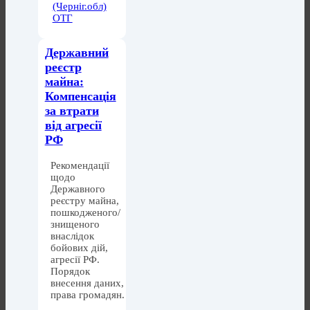
(Черніг.обл)
ОТГ
Державний
реєстр
майна:
Компенсація
за втрати
від агресії
РФ
Рекомендації
щодо
Державного
реєстру майна,
пошкодженого/
знищеного
внаслідок
бойових дій,
агресії РФ.
Порядок
внесення даних,
права громадян.