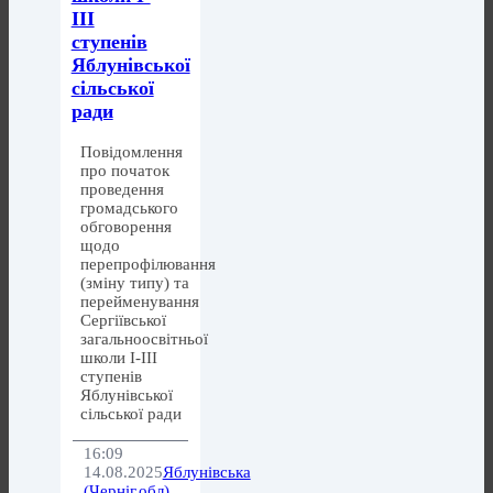
ІІІ
ступенів
Яблунівської
сільської
ради
Повідомлення
про початок
проведення
громадського
обговорення
щодо
перепрофілювання
(зміну типу) та
перейменування
Сергіївської
загальноосвітньої
школи І-ІІІ
ступенів
Яблунівської
сільської ради
16:09
14.08.2025
Яблунівська
(Черніг.обл)