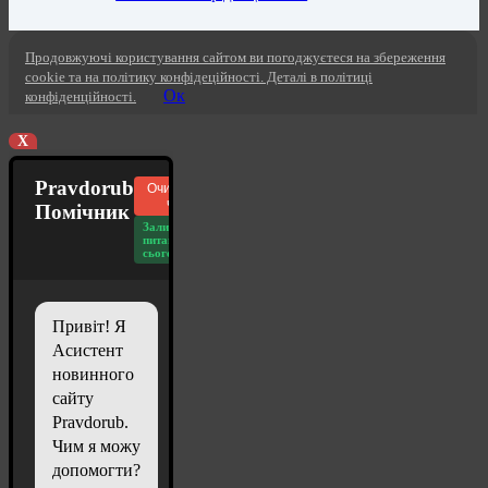
Продовжуючі користування сайтом ви погоджуєтеся на збереження
cookie та на політику конфідеційності. Деталі в політиці
Ок
конфіденційності.
X
Pravdorub
Очистити
чат
Помічник
Залишилось
питань
сьогодні: 20
Привіт! Я
Асистент
новинного
сайту
Pravdorub.
Чим я можу
допомогти?