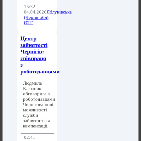
15:32
04.04.2026
Яблунівська
(Черніг.обл)
ОТГ
Центр
зайнятості
Чернігів:
співпраця
з
роботодавцями
Людмила
Ключник
обговорила з
роботодавцями
Чернігова нові
можливості
служби
зайнятості та
компенсації.
02:41