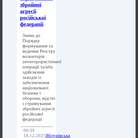
збройної
агресії
російської
федерації
Зміни до
Порядку
формування та
ведення Реєстру
волонтерів
антитерористичної
операції та/або
здійснення
заходів із
забезпечення
національної
безпеки і
оборони, відсічі
і стримування
збройної агресії
російської
федерації
00:39
18.12.2025
Яблунівська