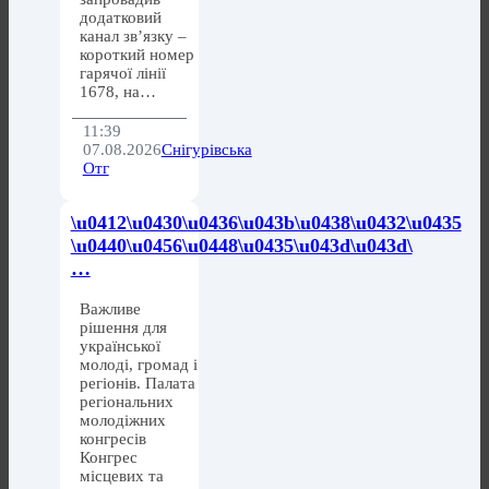
додатковий
канал зв’язку –
короткий номер
гарячої лінії
1678, на…
11:39
07.08.2026
Снігурівська
Отг
\u0412\u0430\u0436\u043b\u0438\u0432\u0435
\u0440\u0456\u0448\u0435\u043d\u043d\
…
Важливе
рішення для
української
молоді, громад і
регіонів. Палата
регіональних
молодіжних
конгресів
Конгрес
місцевих та