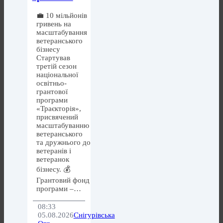
💼 10 мільйонів
гривень на
масштабування
ветеранського
бізнесу
Стартував
третій сезон
національної
освітньо-
грантової
програми
«Траєкторія»,
присвячений
масштабуванню
ветеранського
та дружнього до
ветеранів і
ветеранок
бізнесу. 💰
Грантовий фонд
програми –…
08:33
05.08.2026
Снігурівська