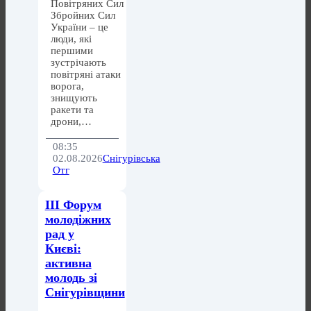
Повітряних Сил
Збройних Сил
України – це
люди, які
першими
зустрічають
повітряні атаки
ворога,
знищують
ракети та
дрони,…
08:35
02.08.2026
Снігурівська
Отг
ІІІ Форум
молодіжних
рад у
Києві:
активна
молодь зі
Снігурівщини