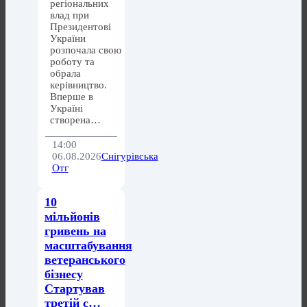
регіональних
влад при
Президентові
України
розпочала свою
роботу та
обрала
керівництво.
Вперше в
Україні
створена…
14:00
06.08.2026
Снігурівська
Отг
10
мільйонів
гривень на
масштабування
ветеранського
бізнесу
Стартував
третій с…