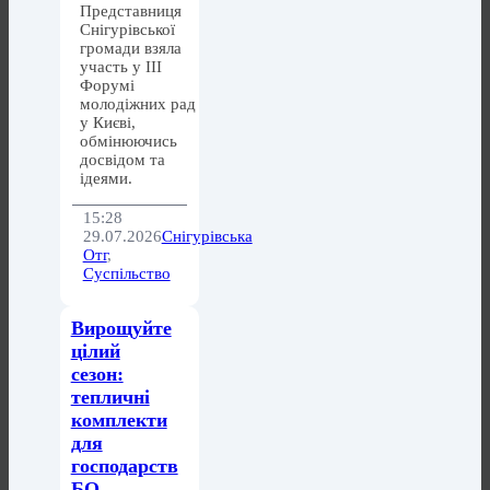
Представниця
Снігурівської
громади взяла
участь у ІІІ
Форумі
молодіжних рад
у Києві,
обмінюючись
досвідом та
ідеями.
15:28
29.07.2026
Снігурівська
Отг
,
Суспільство
Вирощуйте
цілий
сезон:
тепличні
комплекти
для
господарств
БО