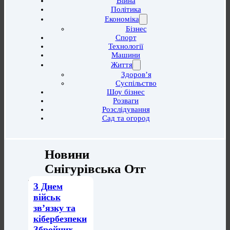
Війна
Політика
Економіка
Бізнес
Спорт
Технології
Машини
Життя
Здоров’я
Суспільство
Шоу бізнес
Розваги
Розслідування
Сад та огород
Новини
Снігурівська Отг
З Днем
військ
зв’язку та
кібербезпеки
Збройних