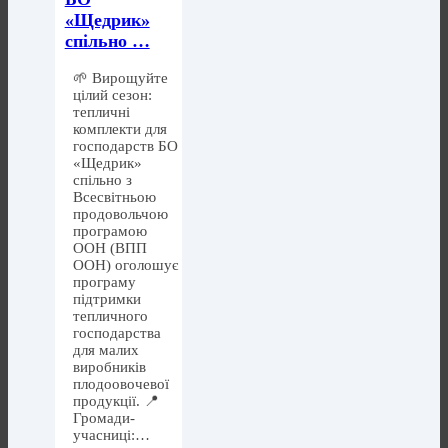
«Щедрик»
спільно …
🌱 Вирощуйте
цілий сезон:
тепличні
комплекти для
господарств БО
«Щедрик»
спільно з
Всесвітньою
продовольчою
програмою
ООН (ВПП
ООН) оголошує
програму
підтримки
тепличного
господарства
для малих
виробників
плодоовочевої
продукції. 📍
Громади-
учасниці:…