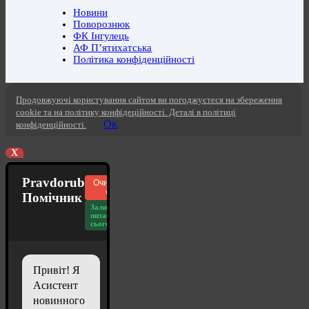
Новини
Поворознюк
ФК Інгулець
АФ П’ятихатська
Політика конфіденційності
Продовжуючі користування сайтом ви погоджуєтеся на збереження
cookie та на політику конфідеційності. Деталі в політиці
Ок
конфіденційності.
X
Pravdorub
Очистити
чат
Помічник
Залишилось
питань
сьогодні: 20
Привіт! Я
Асистент
новинного