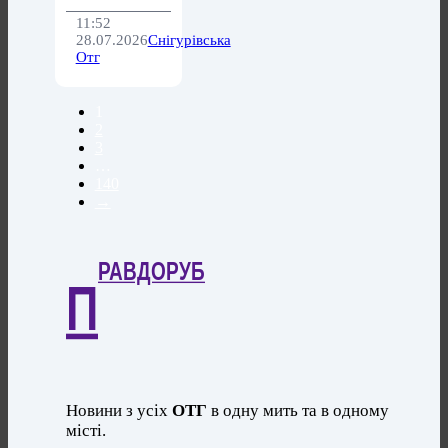
11:52
28.07.2026
Снігурівська
Отг
1
2
3
…
140
→
РАВДОРУБ
П
Новини з усіх
ОТГ
в одну мить та в одному
місті.