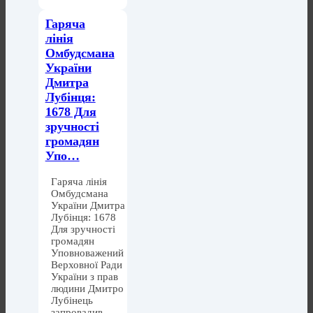
Гаряча
лінія
Омбудсмана
України
Дмитра
Лубінця:
1678 Для
зручності
громадян
Упо…
Гаряча лінія
Омбудсмана
України Дмитра
Лубінця: 1678
Для зручності
громадян
Уповноважений
Верховної Ради
України з прав
людини Дмитро
Лубінець
запровадив