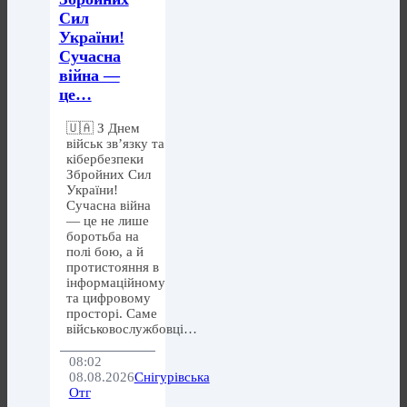
Сил
України!
Сучасна
війна —
це…
🇺🇦 З Днем
військ зв’язку та
кібербезпеки
Збройних Сил
України!
Сучасна війна
— це не лише
боротьба на
полі бою, а й
протистояння в
інформаційному
та цифровому
просторі. Саме
військовослужбовці…
08:02
08.08.2026
Снігурівська
Отг