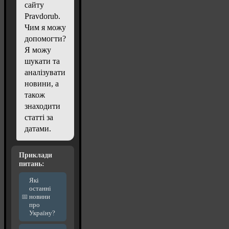
сайту
Pravdorub.
Чим я можу
допомогти?
Я можу
шукати та
аналізувати
новини, а
також
знаходити
статті за
датами.
Приклади
питань:
Які
останні
новини
про
Україну?