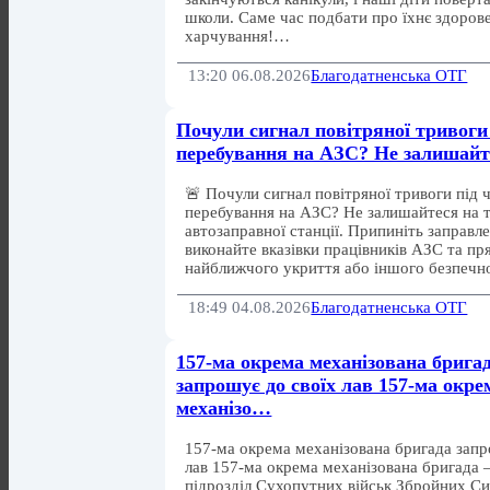
школи. Саме час подбати про їхнє здорове
харчування!…
13:20 06.08.2026
Благодатненська ОТГ
Почули сигнал повітряної тривоги 
перебування на АЗС? Не залишай
🚨 Почули сигнал повітряної тривоги під 
перебування на АЗС? Не залишайтеся на т
автозаправної станції. Припиніть заправл
виконайте вказівки працівників АЗС та пр
найближчого укриття або іншого безпеч
18:49 04.08.2026
Благодатненська ОТГ
157-ма окрема механізована брига
запрошує до своїх лав 157-ма окре
механізо…
157-ма окрема механізована бригада запр
лав 157-ма окрема механізована бригада
підрозділ Сухопутних військ Збройних Си