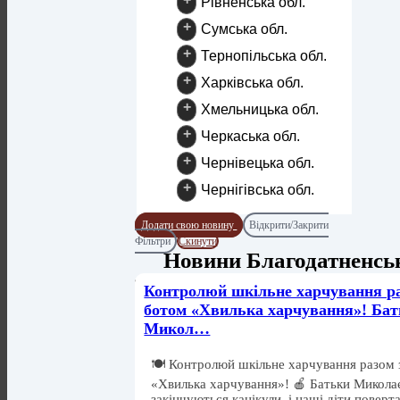
Рівненська обл.
+
Сумська обл.
+
Тернопільська обл.
+
Харківська обл.
+
Хмельницька обл.
+
Черкаська обл.
+
Чернівецька обл.
+
Чернігівська обл.
Додати свою новину
Відкрити/Закрити
Фільтри
Скинути
Новини Благодатненс
Контролюй шкільне харчування ра
ботом «Хвилька харчування»! Ба
Микол…
🍽️ Контролюй шкільне харчування разом 
«Хвилька харчування»! 🍎 Батьки Миколає
закінчуються канікули, і наші діти поверт