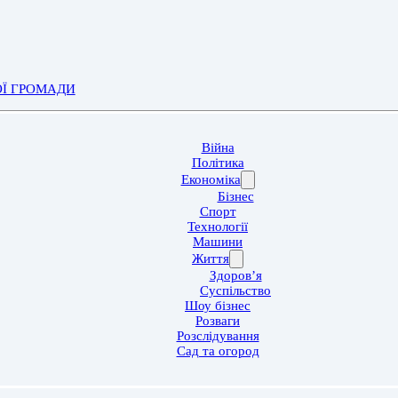
ОЇ ГРОМАДИ
Війна
Політика
Економіка
Бізнес
Спорт
Технології
Машини
Життя
Здоров’я
Суспільство
Шоу бізнес
Розваги
Розслідування
Сад та огород