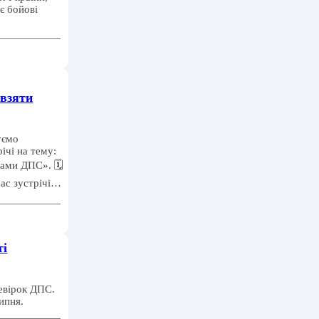
є бойові
 взяти
уємо
ічі на тему:
ами ДПС». 🗓️
час зустрічі…
ті
ревірок ДПС.
ипня.