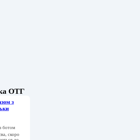
ька ОТГ
зом з
тьки
з ботом
ва, скоро
аються до