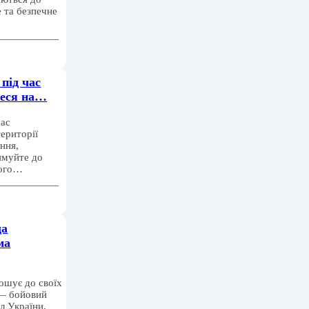
 та безпечне
під час
теся на…
час
ериторії
ення,
ямуйте до
ного…
да
ма
ошує до своїх
 — бойовий
л України,