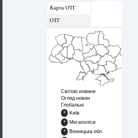
Карта ОТГ
ОТГ
Світові новини
Огляд новин
Глобальні
+
Kиїв
+
Mегаполіси
+
Вінницька обл.