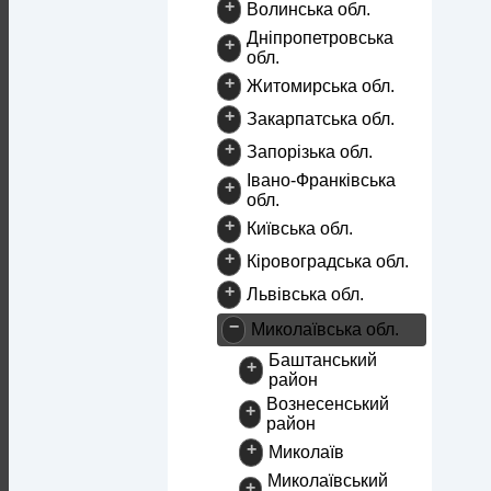
+
Волинська обл.
Дніпропетровська
+
обл.
+
Житомирська обл.
+
Закарпатська обл.
+
Запорізька обл.
Івано-Франківська
+
обл.
+
Київська обл.
+
Кіровоградська обл.
+
Львівська обл.
−
Миколаївська обл.
Баштанський
+
район
Вознесенський
+
район
+
Миколаїв
Миколаївський
+