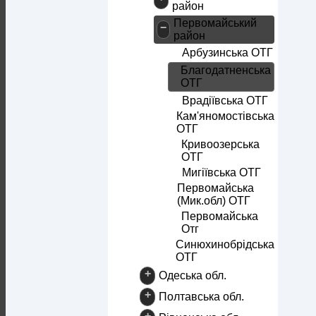
район
Первомайський
−
район
Арбузинська ОТГ
Благодатненська
ОТГ
Врадіївська ОТГ
Кам'яномостівська
ОТГ
Кривоозерська
ОТГ
Мигіївська ОТГ
Первомайська
(Мик.обл) ОТГ
Первомайська
Отг
Синюхинобрідська
ОТГ
+
Одеська обл.
+
Полтавська обл.
+