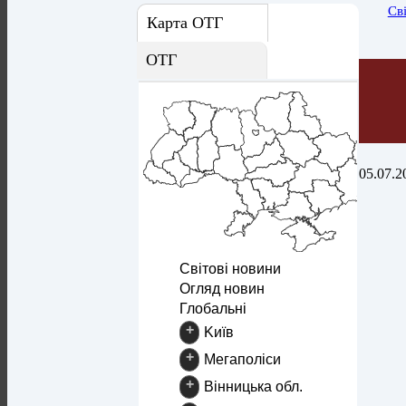
Св
Карта ОТГ
ОТГ
05.07.2
Світові новини
Огляд новин
Глобальні
+
Kиїв
+
Mегаполіси
+
Вінницька обл.