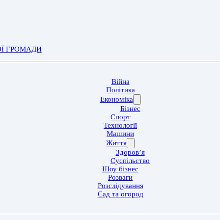
ОЇ ГРОМАДИ
Війна
Політика
Економіка
Бізнес
Спорт
Технології
Машини
Життя
Здоров’я
Суспільство
Шоу бізнес
Розваги
Розслідування
Сад та огород