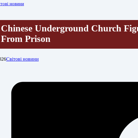
ітові новини
Chinese Underground Church Figu
From Prison
026
Світові новини