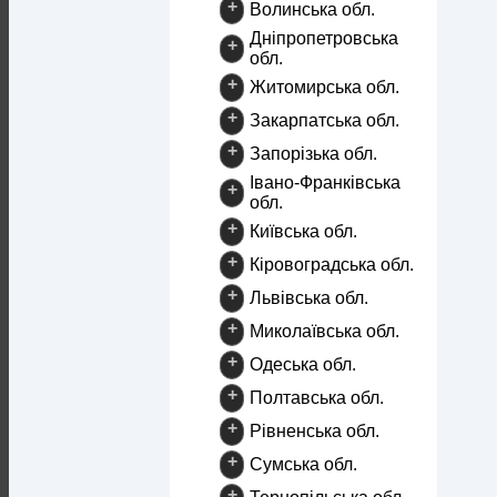
+
Волинська обл.
Дніпропетровська
+
обл.
+
Житомирська обл.
+
Закарпатська обл.
+
Запорізька обл.
Івано-Франківська
+
обл.
+
Київська обл.
+
Кіровоградська обл.
+
Львівська обл.
+
Миколаївська обл.
+
Одеська обл.
+
Полтавська обл.
+
Рівненська обл.
+
Сумська обл.
+