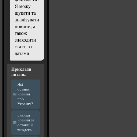
Я можу
шукати та
аналізувати
новини, а
також
знаходити
статті за
датами.
Приклади
питань:
Які
останні
новини
про
Україну?
Знайди
новини за
останній
тиждень