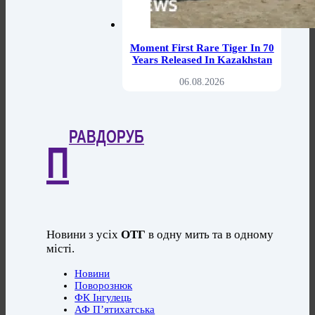
Moment First Rare Tiger In 70
Years Released In Kazakhstan
06.08.2026
РАВДОРУБ
П
Новини з усіх
ОТГ
в одну мить та в одному
місті.
Новини
Поворознюк
ФК Інгулець
АФ П’ятихатська