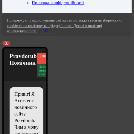
Політика конфіденційності
Продовжуючі користування сайтом ви погоджуєтеся на збереження
cookie та на політику конфідеційності. Деталі в політиці
Ок
конфіденційності.
X
Pravdorub
Очистити
чат
Помічник
Залишилось
питань
сьогодні: 20
Привіт! Я
Асистент
новинного
сайту
Pravdorub.
Чим я можу
допомогти?