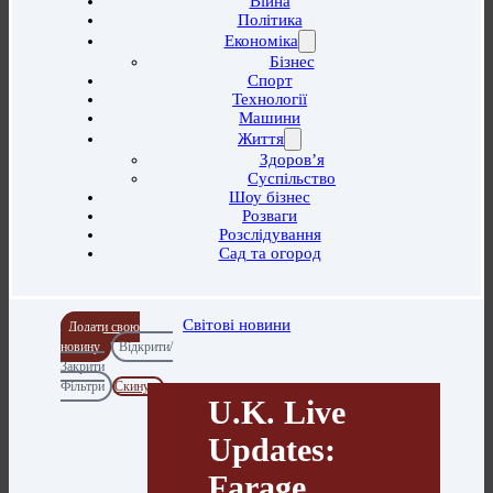
Війна
Політика
Економіка
Бізнес
Спорт
Технології
Машини
Життя
Здоров’я
Суспільство
Шоу бізнес
Розваги
Розслідування
Сад та огород
Світові новини
Додати свою
новину
Відкрити/
Закрити
Фільтри
Скинути
U.K. Live
Updates:
Farage