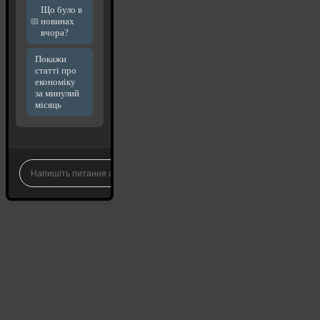
Що було в
новинах
вчора?
Покажи
статті про
економіку
за минулий
місяць