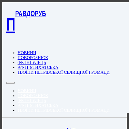
РАВДОРУБ
П
НОВИНИ
ПОВОРОЗНЮК
ФК ІНГУЛЕЦЬ
АФ П’ЯТИХАТСЬКА
1ВОЇНИ ПЕТРІВСЬКОЇ СЕЛИЩНОЇ ГРОМАДИ
НОВИНИ
ПОВОРОЗНЮК
ФК ІНГУЛЕЦЬ
АФ П’ЯТИХАТСЬКА
1ВОЇНИ ПЕТРІВСЬКОЇ СЕЛИЩНОЇ ГРОМАДИ