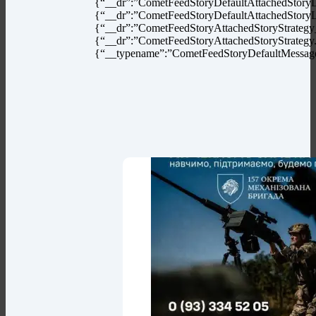
{“__dr”:”CometFeedStoryDefaultAttachedStoryL
{“__dr”:”CometFeedStoryDefaultAttachedS
{“__dr”:”CometFeedStoryAttachedStoryStrategy
{“__dr”:”CometFeedStoryAttachedStoryStrategy.
{“__typename”:”CometFeedStoryDefaultMessage