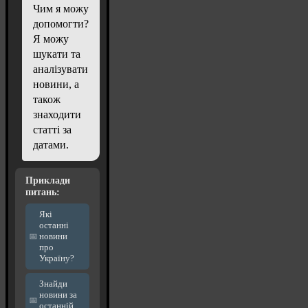
Чим я можу
допомогти?
Я можу
шукати та
аналізувати
новини, а
також
знаходити
статті за
датами.
Приклади
питань:
Які
останні
новини
про
Україну?
Знайди
новини за
останній