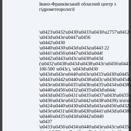
Івано-Франківський обласний центр з
гідрометеорології
\u0423\u0432\u0430\u0433\u0430\u2757\u0412\
\u043d\u043e\u0447\u0456
\u0442\u0430
\u0440\u0430\u043d\u043a\u0443 22
\u0441\u0456\u0447\u043d\u044f
\u0442\u0443\u043c\u0430\u043d
(\u0432\u0438\u0434\u0438\u043c\u0456\u0441
100-500 \u043c), \u043d\u0430
\u0434\u043e\u0440\u043e\u0433\u0430\u0445
\u0443\u0442\u0440\u0438\u043c\u0430\u0454\
\u043e\u0436\u0435\u043b\u0435\u0434\u0438\u
\u0440\u0456\u0432\u0435\u043d\u044c
\u043d\u0435\u0431\u0435\u0437\u043f\u0435\
\u0436\u043e\u0432\u0442\u0438\u0439).\n\n\u
\u0424\u0440\u0430\u043d\u043a\u0456\u0432\
\u043e\u0431\u043b\u0430\u0441\u043d\u0438
\u0446\u0435\u043d\u0442\u0440
\u0437
\u0433\u0456\u0434\u0440\u043e\u043c\u04