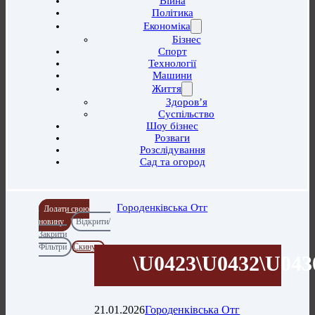
Війна
Політика
Економіка
Бізнес
Спорт
Технології
Машини
Життя
Здоров’я
Суспільство
Шоу бізнес
Розваги
Розслідування
Сад та огород
Городенківська Отг
Додати свою
новину
Відкрити/
Закрити
Фільтри
Скинути
\u0423\u0432\u043
21.01.2026
Городенківська Отг