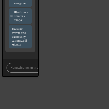
тиждень
Що було в
новинах
вчора?
Покажи
статті про
економіку
за минулий
місяць