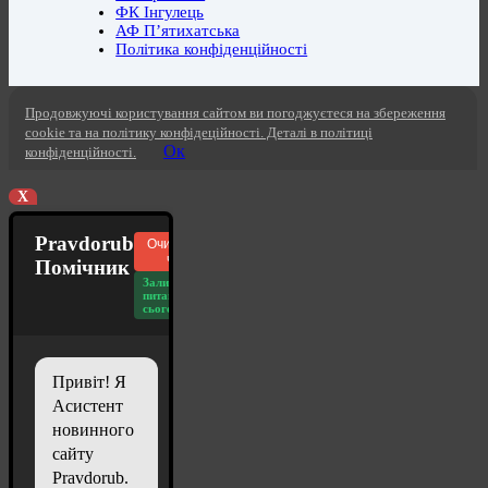
ФК Інгулець
АФ П’ятихатська
Політика конфіденційності
Продовжуючі користування сайтом ви погоджуєтеся на збереження
cookie та на політику конфідеційності. Деталі в політиці
Ок
конфіденційності.
X
Pravdorub
Очистити
чат
Помічник
Залишилось
питань
сьогодні: 20
Привіт! Я
Асистент
новинного
сайту
Pravdorub.