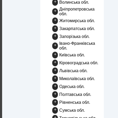
+
Волинська обл.
Дніпропетровська
+
обл.
+
Житомирська обл.
+
Закарпатська обл.
+
Запорізька обл.
Івано-Франківська
+
обл.
+
Київська обл.
+
Кіровоградська обл.
+
Львівська обл.
+
Миколаївська обл.
+
Одеська обл.
+
Полтавська обл.
+
Рівненська обл.
+
Сумська обл.
+