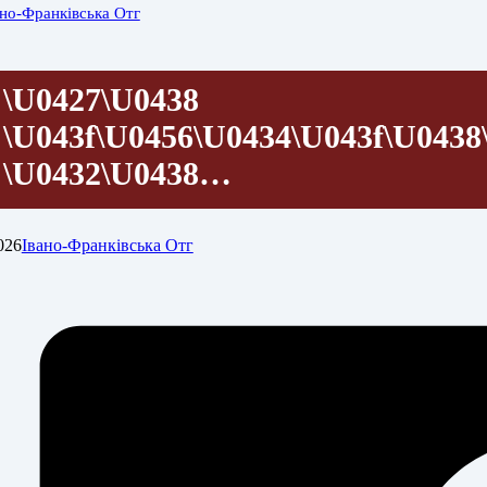
ано-Франківська Отг
\u0427\u0438
\u043f\u0456\u0434\u043f\u043
\u0432\u0438…
026
Івано-Франківська Отг