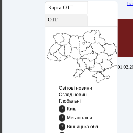
Ів
Карта ОТГ
ОТГ
01.02.2
Світові новини
Огляд новин
Глобальні
+
Kиїв
+
Mегаполіси
+
Вінницька обл.