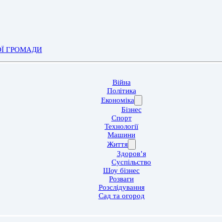
ОЇ ГРОМАДИ
Війна
Політика
Економіка
Бізнес
Спорт
Технології
Машини
Життя
Здоров’я
Суспільство
Шоу бізнес
Розваги
Розслідування
Сад та огород