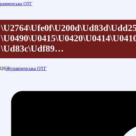
равненська ОТГ
\u2764\ufe0f\u200d\ud83d\udd2
\u0490\u0415\u0420\u0414\u041
\ud83c\udf89…
026
Журавненська ОТГ