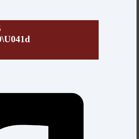
5
0\u041d