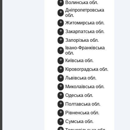
+
Волинська обл.
Дніпропетровська
+
обл.
+
Житомирська обл.
+
Закарпатська обл.
+
Запорізька обл.
Івано-Франківська
+
обл.
+
Київська обл.
+
Кіровоградська обл.
+
Львівська обл.
+
Миколаївська обл.
+
Одеська обл.
+
Полтавська обл.
+
Рівненська обл.
+
Сумська обл.
+