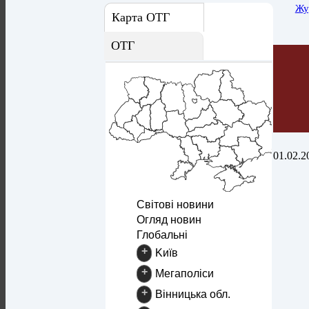
Жу
Карта ОТГ
ОТГ
01.02.2
Світові новини
Огляд новин
Глобальні
+
Kиїв
+
Mегаполіси
+
Вінницька обл.