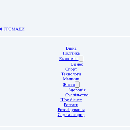
ОЇ ГРОМАДИ
Війна
Політика
Економіка
Бізнес
Спорт
Технології
Машини
Життя
Здоров’я
Суспільство
Шоу бізнес
Розваги
Розслідування
Сад та огород