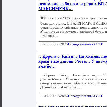
невимовного болю для рідних ВІ
МАКСИМЕНК…
🖤🕯️03 серпня 2026 року минає три роки 
болю для рідних ВІТАЛІЯ МАКСИМЕНКА
роки порожніх світанків, недоспаних ноче
з’являються від кожного спогаду, і болю, 
оселився…
15:18 03.08.2026
Новодунаєвецька ОТГ
…Дорога… Квіти… На колінах л
храмі тихо дзвони б’ють… У цьому
вже йо…
…Дорога… Квіти… На колінах люди… У х
дзвони б’ють… У цьому світі вже його не
сонця вже ніколи не побачить він… Плин
Домовина… Я не помер…
15:32 01.08.2026
Новодунаєвецька ОТГ