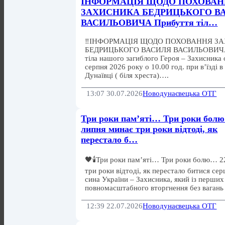
ІНФОРМАЦІЯ ЩОДО ПОХОВА
ЗАХИСНИКА БЕДРИЦЬКОГО В
ВАСИЛЬОВИЧА Прибуття тіл…
‼️ІНФОРМАЦІЯ ЩОДО ПОХОВАННЯ З
БЕДРИЦЬКОГО ВАСИЛЯ ВАСИЛЬОВИЧА‼
тіла нашого загиблого Героя – Захисника 
серпня 2026 року о 10.00 год. при вʼїзді 
Дунаївці ( біля хреста)….
13:07 30.07.2026
Новодунаєвецька ОТГ
Три роки пам’яті… Три роки бол
липня минає три роки відтоді, як
перестало б…
🖤🕯️Три роки пам’яті… Три роки болю… 2
три роки відтоді, як перестало битися сер
сина України – Захисника, який із перших
повномасштабного вторгнення без ваган
12:39 22.07.2026
Новодунаєвецька ОТГ