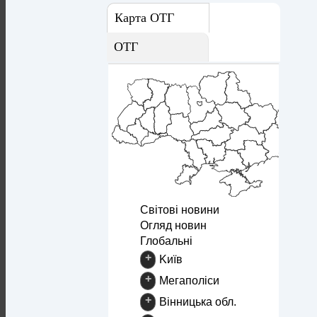
Карта ОТГ
ОТГ
Світові новини
Огляд новин
Глобальні
+
Kиїв
+
Mегаполіси
+
Вінницька обл.