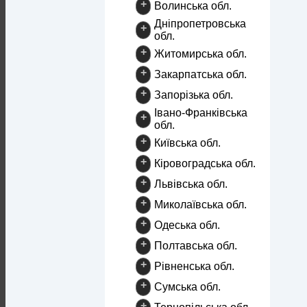
+
Волинська обл.
Дніпропетровська
+
обл.
+
Житомирська обл.
+
Закарпатська обл.
+
Запорізька обл.
Івано-Франківська
+
обл.
+
Київська обл.
+
Кіровоградська обл.
+
Львівська обл.
+
Миколаївська обл.
+
Одеська обл.
+
Полтавська обл.
+
Рівненська обл.
+
Сумська обл.
+