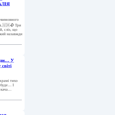
ТАЛІЯ
невимовного
.🇺🇦🥀 Три
й, сліз, що
який назавжди
юди… У
 світі
рамі тихо
 буде… І
е кача…