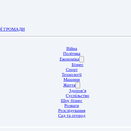
ОЇ ГРОМАДИ
Війна
Політика
Економіка
Бізнес
Спорт
Технології
Машини
Життя
Здоров’я
Суспільство
Шоу бізнес
Розваги
Розслідування
Сад та огород