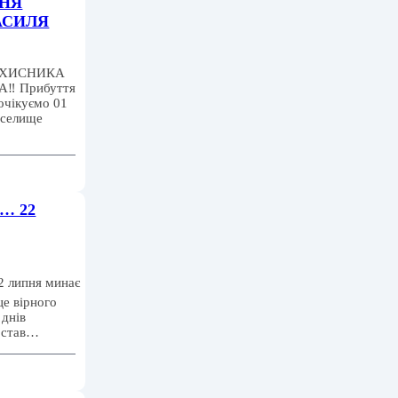
ННЯ
АСИЛЯ
АХИСНИКА
️ Прибуття
очікуємо 01
в селище
ю… 22
2 липня минає
це вірного
 днів
ь став…