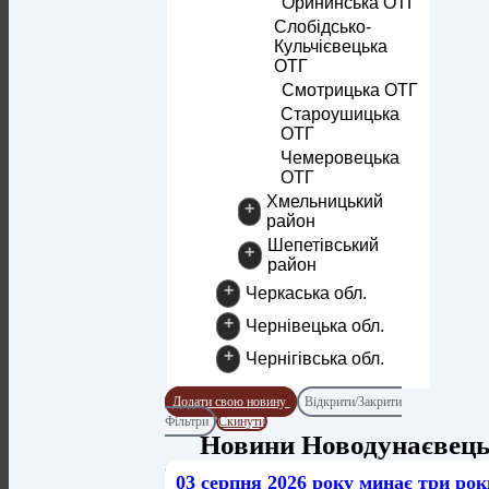
Орининська ОТГ
Слобідсько-
Кульчієвецька
ОТГ
Смотрицька ОТГ
Староушицька
ОТГ
Чемеровецька
ОТГ
Хмельницький
+
район
Шепетівський
+
район
+
Черкаська обл.
+
Чернівецька обл.
+
Чернігівська обл.
Додати свою новину
Відкрити/Закрити
Фільтри
Скинути
Новини Новодунаєвец
03 серпня 2026 року минає три рок