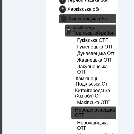
Тернопільська обл.
+
Харківська обл.
−
Хмельницька обл.
Кам'янець-
−
Подільський район
Гуківська ОТГ
Гуменецька ОТГ
Дунаєвецька Отг
Жванецька ОТГ
Закупненська
ОТГ
Кам'янець-
Подільська Отг
Китайгородська
(Хм.обл) ОТГ
Маківська ОТГ
Новодунаєвецька
ОТГ
Новоушицька
ОТГ