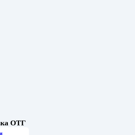
ька ОТГ
и